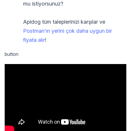
mu istiyorsunuz?
Apidog tüm taleplerinizi karşılar ve
Postman'ın yerini çok daha uygun bir
fiyata alır
!
button