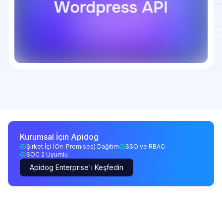
Kurumsal İçin Apidog
Şirket İçi (On-Premises) Dağıtım
SSO ve RBAC
SOC 2 Uyumlu
Apidog Enterprise'ı Keşfedin