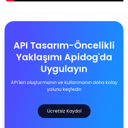
API Tasarım-Öncelikli
Yaklaşımı Apidog'da
Uygulayın
API'leri oluşturmanın ve kullanmanın daha kolay
yolunu keşfedin
Ücretsiz Kaydol