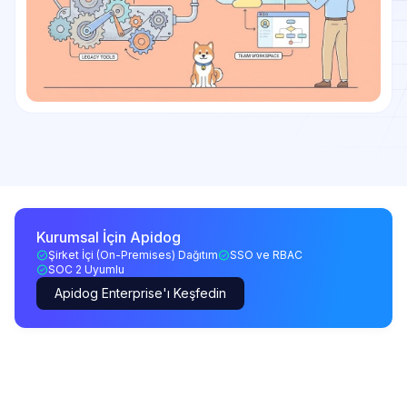
Kurumsal İçin Apidog
Şirket İçi (On-Premises) Dağıtım
SSO ve RBAC
SOC 2 Uyumlu
Apidog Enterprise'ı Keşfedin