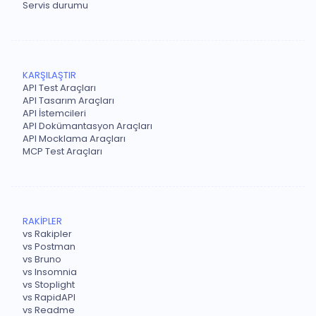
Servis durumu
KARŞILAŞTIR
API Test Araçları
API Tasarım Araçları
API İstemcileri
API Dokümantasyon Araçları
API Mocklama Araçları
MCP Test Araçları
RAKİPLER
vs Rakipler
vs Postman
vs Bruno
vs Insomnia
vs Stoplight
vs RapidAPI
vs Readme