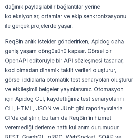
dağınık paylaşılabilir bağlantılar yerine
koleksiyonlar, ortamlar ve ekip senkronizasyonu
ile gerçek projelerde yaşar.
ReqBin anlık istekler gönderirken, Apidog daha
geniş yaşam döngüsünü kapsar. Görsel bir
OpenAPI editörüyle bir API sözleşmesi tasarlar,
kod olmadan dinamik taklit verileri oluşturur,
görsel iddialarla otomatik test senaryoları oluşturur
ve etkileşimli belgeler yayınlarsınız. Otomasyon
için Apidog CLI, kaydettiğiniz test senaryolarını
CLI, HTML, JSON ve JUnit gibi raporlayıcılarla
CI'da çalıştırır; bu tam da ReqBin'in hizmet
veremediği derleme hattı kullanım durumudur.
REST, GraphQL, gRPC, WebSocket, SOAP ve