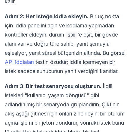
kalır.
Adım 2: Her isteğe iddia ekleyin.
Bir uç nokta
için iddia panelini açın ve kodlama yapmadan
kontroller ekleyin: durum
'e eşit, bir gövde
200
alanı var ve doğru türe sahip, yanıt şemayla
eşleşiyor, yanıt süresi bütçenizin altında. Bu görsel
API iddiaları
testin özüdür; iddia içermeyen bir
istek sadece sunucunun yanıt verdiğini kanıtlar.
Adım 3: Bir test senaryosu oluşturun.
İlgili
istekleri "kullanıcı yaşam döngüsü" gibi
adlandırılmış bir senaryoda gruplandırın. Çıktının
akış aşağı gitmesi için onları zincirleyin: bir oturum
açma işlemi bir jeton döndürür, sonraki istek bunu
tüketir. Her istek artı iddia bloğu bir test