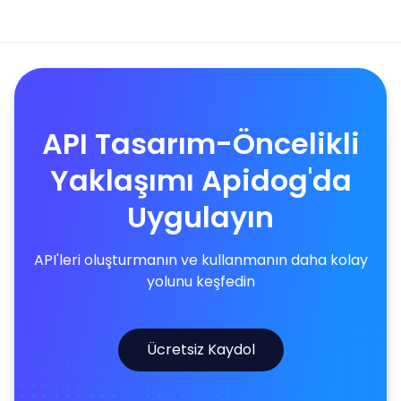
API Tasarım-Öncelikli
Yaklaşımı Apidog'da
Uygulayın
API'leri oluşturmanın ve kullanmanın daha kolay
yolunu keşfedin
Ücretsiz Kaydol