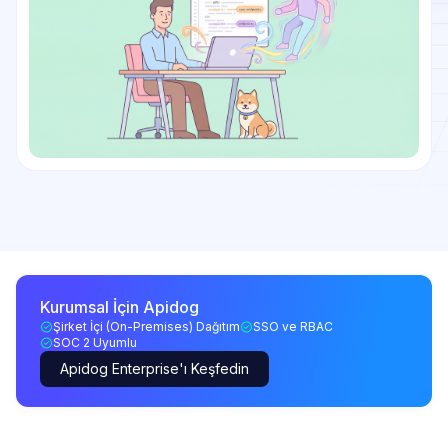
Kurumsal İçin Apidog
Şirket İçi (On-Premises) Dağıtım
SSO ve RBAC
SOC 2 Uyumlu
Apidog Enterprise'ı Keşfedin