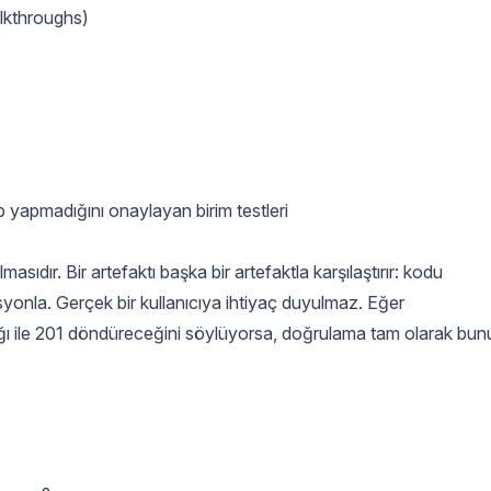
lkthroughs)
p yapmadığını onaylayan birim testleri
sıdır. Bir artefaktı başka bir artefaktla karşılaştırır: kodu
syonla. Gerçek bir kullanıcıya ihtiyaç duyulmaz. Eğer
ğı ile 201 döndüreceğini söylüyorsa, doğrulama tam olarak bun
?