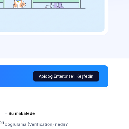
Apidog Enterprise'ı Keşfedin
Bu makalede
eri
Doğrulama (Verification) nedir?