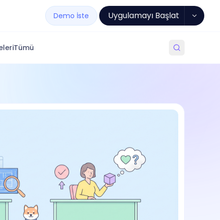
Uygulamayı Başlat
Demo İste
leri
Tümü