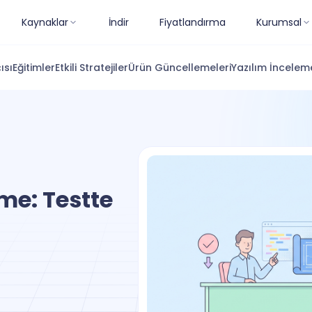
Kaynaklar
İndir
Fiyatlandırma
Kurumsal
ısı
Eğitimler
Etkili Stratejiler
Ürün Güncellemeleri
Yazılım İnceleme
me: Testte