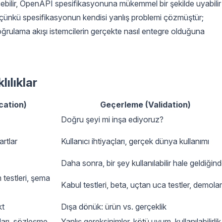
ebilir, OpenAPI spesifikasyonuna mükemmel bir şekilde uyabilir
r çünkü spesifikasyonun kendisi yanlış problemi çözmüştür;
ğrulama akışı istemcilerin gerçekte nasıl entegre olduğuna
ılıklar
cation)
Geçerleme (Validation)
Doğru şeyi mi inşa ediyoruz?
rtlar
Kullanıcı ihtiyaçları, gerçek dünya kullanımı
Daha sonra, bir şey kullanılabilir hale geldiğin
m testleri, şema
Kabul testleri, beta, uçtan uca testler, demolar
kt
Dışa dönük: ürün vs. gerçeklik
ları, sözleşme
Yanlış gereksinimler, kötü uyum, kullanılabilirlik