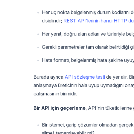
Her uç nokta belgelenmiş durum kodlarını dö
disiplindir;
REST API'lerinin hangi HTTP duru
Her yanıt, doğru alan adları ve türleriyle
Gerekli parametreler tam olarak belirtildiği 
Hata formatı, belgelenmiş hata şekline uy
Burada ayrıca
API sözleşme testi
de yer alır. B
anlaşmaya üreticinin hala uyup uymadığını onay
çalışmasının birimidir.
Bir API için geçerleme
, API'nin tüketicilerin
Bir istemci, garip çözümler olmadan gerçek 
silme) tamamlayabilir mi?