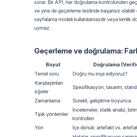
sorar. Bir API, her doğrulama kontrolünden geç
ve yine de geçerleme testinde başarısız olabili
sayfalama modeli kullanılamazdır veya kimlik do
uymaz.
Geçerleme ve doğrulama: Farkl
Boyut
Doğrulama (Verifi
Temel soru
Doğru mu inşa ediyoruz?
Karşılaştırılan
Spesifikasyon, tasarım, standa
öğeler
Zamanlama
Sürekli, geliştirme boyunca
İncelemeler, statik analiz, biri
Tipik yöntemler
kontrolleri
Yön
İçe dönük: artefakt vs. artefa
Hatalar, spesifikasyon sapma