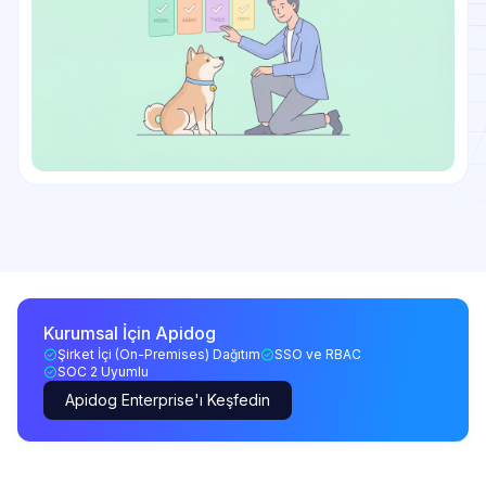
Kurumsal İçin Apidog
Şirket İçi (On-Premises) Dağıtım
SSO ve RBAC
SOC 2 Uyumlu
Apidog Enterprise'ı Keşfedin