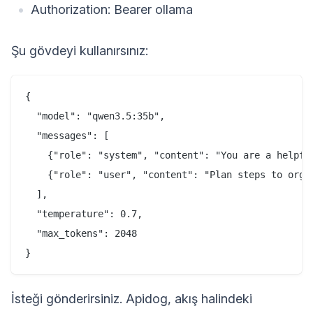
Authorization: Bearer ollama
Şu gövdeyi kullanırsınız:
{

  "model": "qwen3.5:35b",

  "messages": [

    {"role": "system", "content": "You are a helpful
    {"role": "user", "content": "Plan steps to organ
  ],

  "temperature": 0.7,

  "max_tokens": 2048

İsteği gönderirsiniz. Apidog, akış halindeki