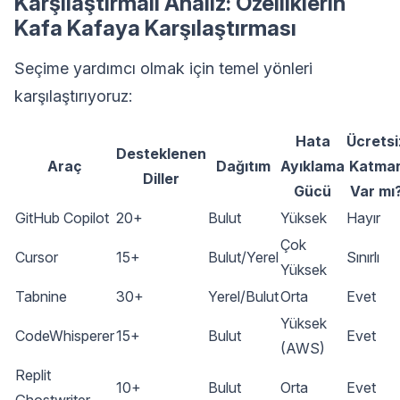
Karşılaştırmalı Analiz: Özelliklerin
Kafa Kafaya Karşılaştırması
Seçime yardımcı olmak için temel yönleri
karşılaştırıyoruz:
Hata
Ücretsi
Desteklenen
Araç
Dağıtım
Ayıklama
Katma
Diller
Gücü
Var mı
GitHub Copilot
20+
Bulut
Yüksek
Hayır
Çok
Cursor
15+
Bulut/Yerel
Sınırlı
Yüksek
Tabnine
30+
Yerel/Bulut
Orta
Evet
Yüksek
CodeWhisperer
15+
Bulut
Evet
(AWS)
Replit
10+
Bulut
Orta
Evet
Ghostwriter