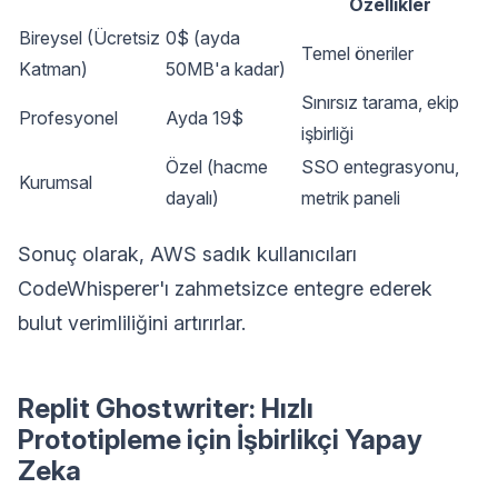
Özellikler
Bireysel (Ücretsiz
0$ (ayda
Temel öneriler
Katman)
50MB'a kadar)
Sınırsız tarama, ekip
Profesyonel
Ayda 19$
işbirliği
Özel (hacme
SSO entegrasyonu,
Kurumsal
dayalı)
metrik paneli
Sonuç olarak, AWS sadık kullanıcıları
CodeWhisperer'ı zahmetsizce entegre ederek
bulut verimliliğini artırırlar.
Replit Ghostwriter: Hızlı
Prototipleme için İşbirlikçi Yapay
Zeka