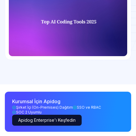
Kurumsal İçin Apidog
Şirket İçi (On-Premises) Dağıtım
SSO ve RBAC
SOC 2 Uyumlu
Apidog Enterprise'ı Keşfedin