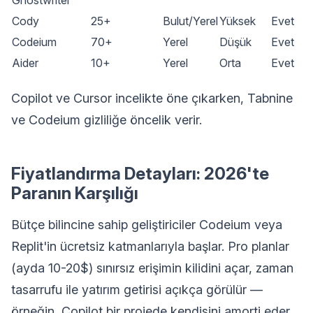
Cody
25+
Bulut/Yerel
Yüksek
Evet
Codeium
70+
Yerel
Düşük
Evet
Aider
10+
Yerel
Orta
Evet
Copilot ve Cursor incelikte öne çıkarken, Tabnine
ve Codeium gizliliğe öncelik verir.
Fiyatlandırma Detayları: 2026'te
Paranın Karşılığı
Bütçe bilincine sahip geliştiriciler Codeium veya
Replit'in ücretsiz katmanlarıyla başlar. Pro planlar
(ayda 10-20$) sınırsız erişimin kilidini açar, zaman
tasarrufu ile yatırım getirisi açıkça görülür —
örneğin, Copilot bir projede kendisini amorti eder.