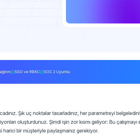
ağıtım
SSO ve RBAC
SOC 2 Uyumlu
adınız. Şık uç noktalar tasarladınız, her parametreyi belgeledin
yonları oluşturdunuz. Şimdi işin zor kısmı geliyor: Bu çalışmayı
i harici bir müşteriyle paylaşmanız gerekiyor.