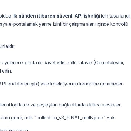
Apidog
ilk günden itibaren güvenli API işbirliği
için tasarlandı.
sya e-postalamak yerine izinli bir çalışma alanı içinde kontrollü
nlardır:
p üyelerini e-posta ile davet edin, roller atayın (Görüntüleyici,
l edin.
(API anahtarları gibi) asla koleksiyonun kendisine gömmeden
gilerini log'larda ve paylaşılan bağlantılarda akıllıca maskeler.
rümü görür, artık "collection_v3_FINAL_really.json" yok.
irdiğini görün.