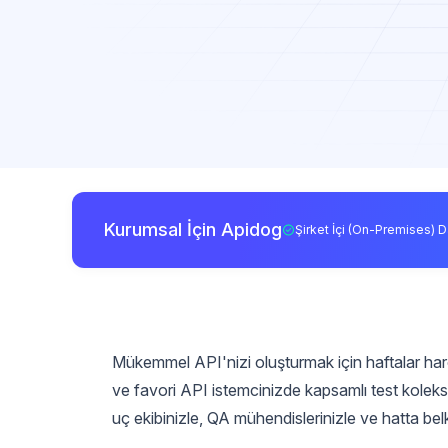
Kurumsal İçin Apidog
Şirket İçi (On-Premises) D
Mükemmel API'nizi oluşturmak için haftalar harc
ve favori API istemcinizde kapsamlı test koleksi
uç ekibinizle, QA mühendislerinizle ve hatta belk