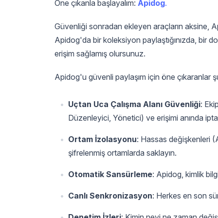
Öne çıkanla başlayalım:
Apidog
.
Güvenliği sonradan ekleyen araçların aksine, 
Apidog'da bir koleksiyon paylaştığınızda, bir do
erişim sağlamış olursunuz.
Apidog'u güvenli paylaşım için öne çıkaranlar şu
Uçtan Uca Çalışma Alanı Güvenliği
: Eki
Düzenleyici, Yönetici) ve erişimi anında ipta
Ortam İzolasyonu
: Hassas değişkenleri 
şifrelenmiş ortamlarda saklayın.
Otomatik Sansürleme
: Apidog, kimlik bil
Canlı Senkronizasyon
: Herkes en son sü
Denetim İzleri
: Kimin neyi ne zaman değişt