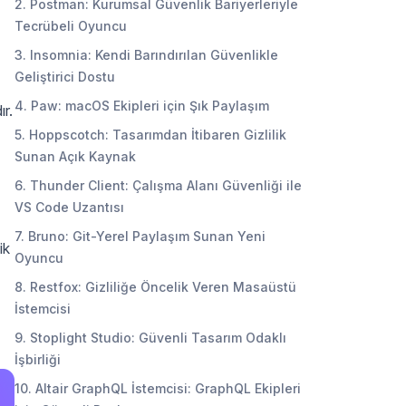
2. Postman: Kurumsal Güvenlik Bariyerleriyle
Tecrübeli Oyuncu
3. Insomnia: Kendi Barındırılan Güvenlikle
Geliştirici Dostu
4. Paw: macOS Ekipleri için Şık Paylaşım
ır.
5. Hoppscotch: Tasarımdan İtibaren Gizlilik
Sunan Açık Kaynak
6. Thunder Client: Çalışma Alanı Güvenliği ile
VS Code Uzantısı
7. Bruno: Git-Yerel Paylaşım Sunan Yeni
ik
Oyuncu
8. Restfox: Gizliliğe Öncelik Veren Masaüstü
İstemcisi
9. Stoplight Studio: Güvenli Tasarım Odaklı
İşbirliği
10. Altair GraphQL İstemcisi: GraphQL Ekipleri