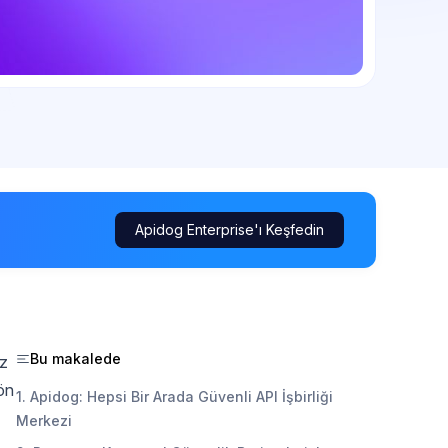
Apidog Enterprise'ı Keşfedin
Bu makalede
iz
 ön
1. Apidog: Hepsi Bir Arada Güvenli API İşbirliği
Merkezi