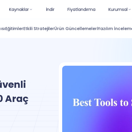
Kaynaklar
İndir
Fiyatlandırma
Kurumsal
ısı
Eğitimler
Etkili Stratejiler
Ürün Güncellemeleri
Yazılım İnceleme
üvenli
0 Araç