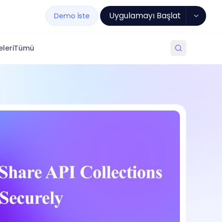
Uygulamayı Başlat
Demo İste
leri
Tümü