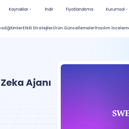
Kaynaklar
İndir
Fiyatlandırma
Kurumsal
ısı
Eğitimler
Etkili Stratejiler
Ürün Güncellemeleri
Yazılım İnceleme
 Zeka Ajanı