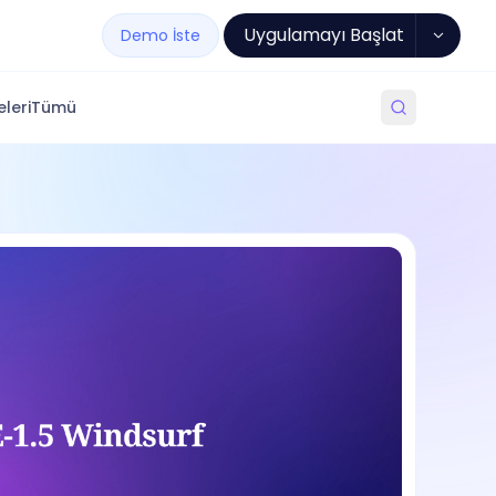
Uygulamayı Başlat
Demo İste
leri
Tümü