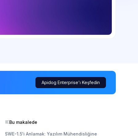
Apidog Enterprise'ı Keşfedin
Bu makalede
SWE-1.5'i Anlamak: Yazılım Mühendisliğine