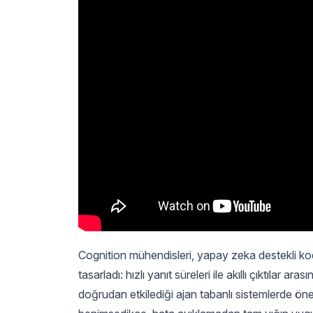
Cognition mühendisleri, yapay zeka destekli k
tasarladı: hızlı yanıt süreleri ile akıllı çıktılar 
doğrudan etkilediği ajan tabanlı sistemlerde önem