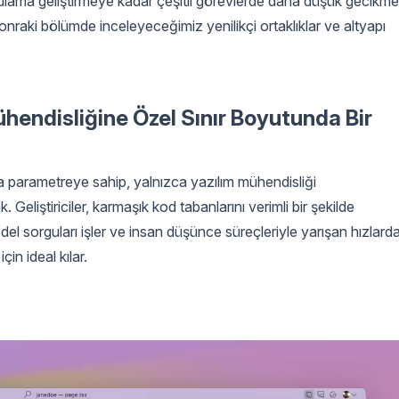
lama geliştirmeye kadar çeşitli görevlerde daha düşük gecikme
onraki bölümde inceleyeceğimiz yenilikçi ortaklıklar ve altyapı
hendisliğine Özel Sınır Boyutunda Bir
ca parametreye sahip, yalnızca yazılım mühendisliği
Geliştiriciler, karmaşık kod tabanlarını verimli bir şekilde
 sorguları işler ve insan düşünce süreçleriyle yarışan hızlard
çin ideal kılar.