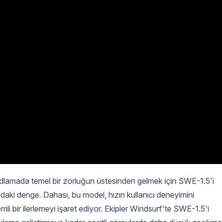
odlamada temel bir zorluğun üstesinden gelmek için SWE-1.5'i
arasındaki denge. Dahası, bu model, hızın kullanıcı deneyimini
li bir ilerlemeyi işaret ediyor. Ekipler Windsurf'te SWE-1.5'i