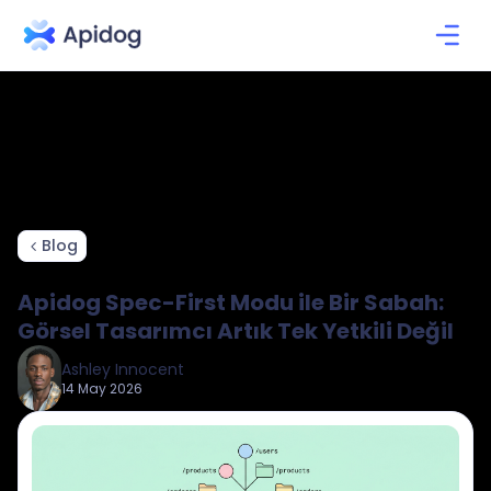
Blog
Apidog Spec-First Modu ile Bir Sabah:
Görsel Tasarımcı Artık Tek Yetkili Değil
Ashley Innocent
14 May 2026