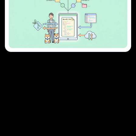
Kurumsal İçin Apidog
Şirket İçi (On-Premises) Dağıtım
SSO ve RBAC
SOC 2 Uyumlu
Apidog Enterprise'ı Keşfedin