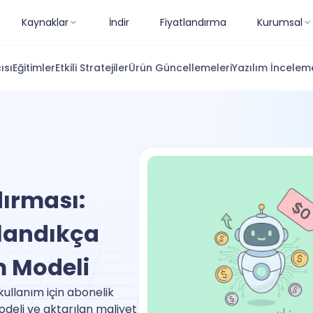
Kaynaklar
İndir
Fiyatlandırma
Kurumsal
ısı
Eğitimler
Etkili Stratejiler
Ürün Güncellemeleri
Yazılım İnceleme
ırması:
llandıkça
m Modeli
kullanım için abonelik
modeli ve aktarılan maliyet