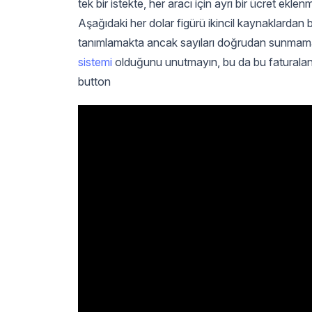
tek bir istekte, her aracı için ayrı bir ücret ek
Aşağıdaki her dolar figürü ikincil kaynaklardan b
tanımlamakta ancak sayıları doğrudan sunmam
sistemi
olduğunu unutmayın, bu da bu faturalan
button