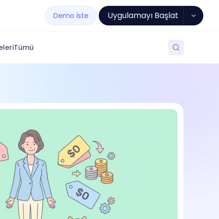
Uygulamayı Başlat
Demo İste
leri
Tümü