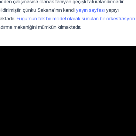
lenmeden çalışmasına olanak tanıyan geçişli faturalandırmadır.
ildirilmiştir, çünkü Sakana'nın kendi
yayın sayfası
yapıyı
aktadır.
Fugu'nun tek bir model olarak sunulan bir orkestrasyon
dırma mekaniğini mümkün kılmaktadır.