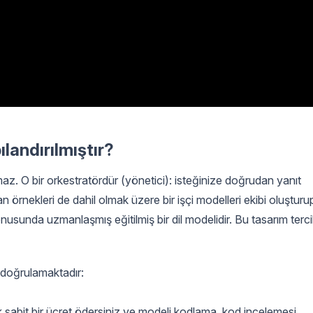
ılandırılmıştır?
maz. O bir orkestratördür (yönetici): isteğinize doğrudan yanıt
örnekleri de dahil olmak üzere bir işçi modelleri ekibi oluşturu
sunda uzmanlaşmış eğitilmiş bir dil modelidir. Bu tasarım terci
 doğrulamaktadır:
ık sabit bir ücret ödersiniz ve modeli kodlama, kod incelemesi,