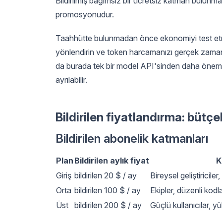
Bildirilmiş bağımsız bir ücretsiz katman bulunm
promosyonudur.
Taahhütte bulunmadan önce ekonomiyi test etm
yönlendirin ve token harcamanızı gerçek zamanl
da burada tek bir model API'sinden daha önemlid
ayrılabilir.
Bildirilen fiyatlandırma: büt
Bildirilen abonelik katmanları
Plan
Bildirilen aylık fiyat
K
Giriş
bildirilen 20 $ / ay
Bireysel geliştiriciler
Orta
bildirilen 100 $ / ay
Ekipler, düzenli kod
Üst
bildirilen 200 $ / ay
Güçlü kullanıcılar, y