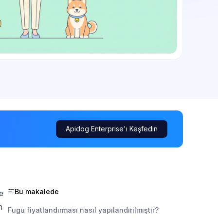
Apidog Enterprise'ı Keşfedin
Bu makalede
e
n
Fugu fiyatlandırması nasıl yapılandırılmıştır?