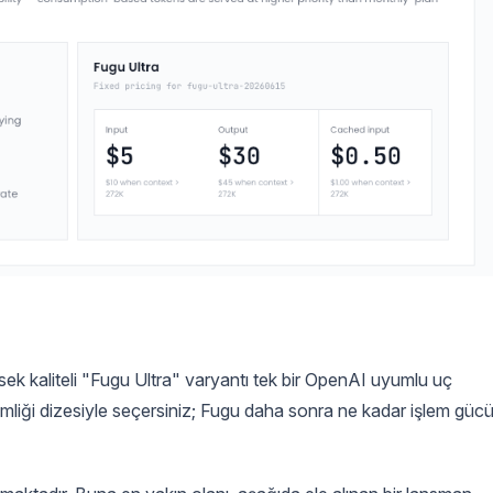
k kaliteli "Fugu Ultra" varyantı tek bir OpenAI uyumlu uç
kimliği dizesiyle seçersiniz; Fugu daha sonra ne kadar işlem güc