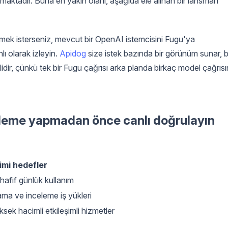
amaktadır. Buna en yakın olanı, aşağıda ele alınan bir lansman
ek isterseniz, mevcut bir OpenAI istemcisini Fugu'ya
ı olarak izleyin.
Apidog
size istek bazında bir görünüm sunar, 
ir, çünkü tek bir Fugu çağrısı arka planda birkaç model çağrıs
çeleme yapmadan önce canlı doğrulayın
imi hedefler
, hafif günlük kullanım
lama ve inceleme iş yükleri
üksek hacimli etkileşimli hizmetler