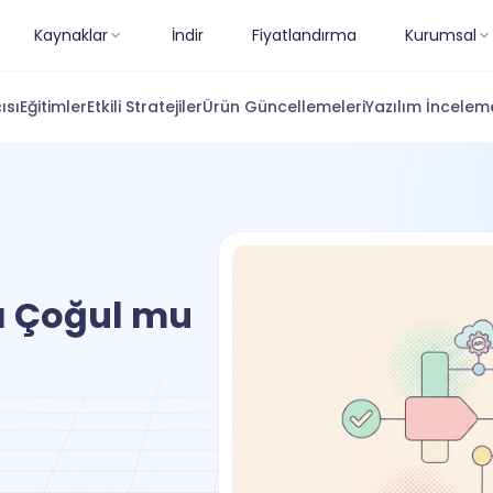
Kaynaklar
İndir
Fiyatlandırma
Kurumsal
ısı
Eğitimler
Etkili Stratejiler
Ürün Güncellemeleri
Yazılım İnceleme
ı Çoğul mu