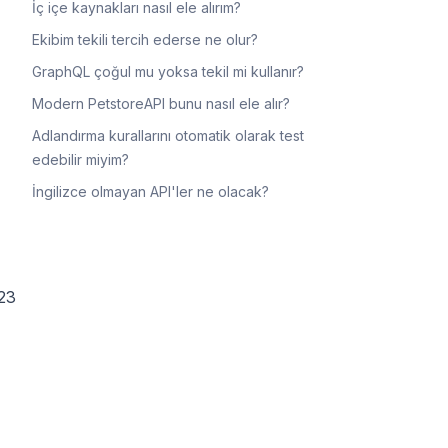
İç içe kaynakları nasıl ele alırım?
Ekibim tekili tercih ederse ne olur?
GraphQL çoğul mu yoksa tekil mi kullanır?
Modern PetstoreAPI bunu nasıl ele alır?
Adlandırma kurallarını otomatik olarak test
edebilir miyim?
İngilizce olmayan API'ler ne olacak?
123