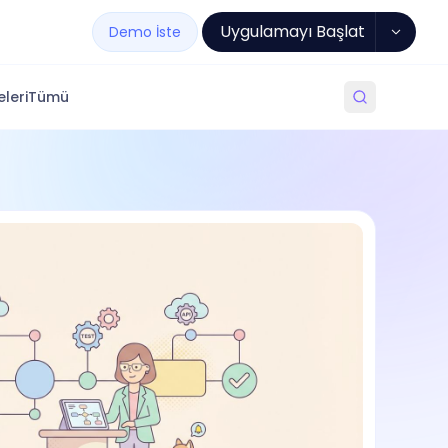
Uygulamayı Başlat
Demo İste
leri
Tümü