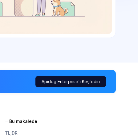
Apidog Enterprise'ı Keşfedin
Bu makalede
TL;DR