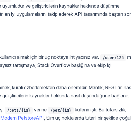
le uyumludur ve geliştiricilerin kaynaklar hakkında düşünme
tri en iyi uygulamalarını takip ederek API tasarımında baştan so
ullanıcı almak için bir uç noktaya ihtiyacınız var.
m
/user/123
ayısız tartışmaya, Stack Overflow başlığına ve ekip içi
amak, kuralı ezberlemekten daha önemlidir. Mantık, REST'in nası
e geliştiricilerin kaynaklar hakkında nasıl düşündüğüne bağlanır.
ış,
yerine
kullanmıştı. Bu tutarsızlık,
/pets/{id}
/pet/{id}
.
Modern PetstoreAPI
, tüm uç noktalarda tutarlı bir şekilde çoğu