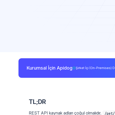
Kurumsal İçin Apidog
Şirket İçi (On-Premises) D
TL;DR
REST API kaynak adları çoğul olmalıdır.
/pet/