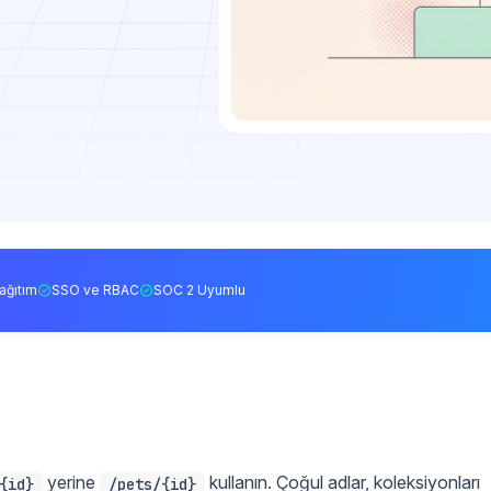
ağıtım
SSO ve RBAC
SOC 2 Uyumlu
yerine
kullanın. Çoğul adlar, koleksiyonları
{id}
/pets/{id}