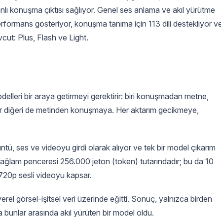
lı konuşma çıktısı sağlıyor. Genel ses anlama ve akıl yürütme
rformans gösteriyor, konuşma tanıma için 113 dili destekliyor v
vcut: Plus, Flash ve Light.
lleri bir araya getirmeyi gerektirir: biri konuşmadan metne,
 bir diğeri de metinden konuşmaya. Her aktarım gecikmeye,
tü, ses ve videoyu girdi olarak alıyor ve tek bir model çıkarım
Bağlam penceresi 256.000 jeton (token) tutarındadır; bu da 10
720p sesli videoyu kapsar.
rel görsel-işitsel veri üzerinde eğitti. Sonuç, yalnızca birden
 bunlar arasında akıl yürüten bir model oldu.