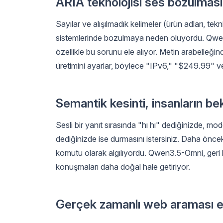
ARIA teknolojisi ses bozulmasın
Sayılar ve alışılmadık kelimeler (ürün adları, tek
sistemlerinde bozulmaya neden oluyordu. Qwe
özellikle bu sorunu ele alıyor. Metin arabell
üretimini ayarlar, böylece "IPv6," "$249.99" v
Semantik kesinti, insanların bek
Sesli bir yanıt sırasında "hı hı" dediğinizde, m
dediğinizde ise durmasını istersiniz. Daha önceki 
komutu olarak algılıyordu. Qwen3.5-Omni, geri bil
konuşmaları daha doğal hale getiriyor.
Gerçek zamanlı web araması en