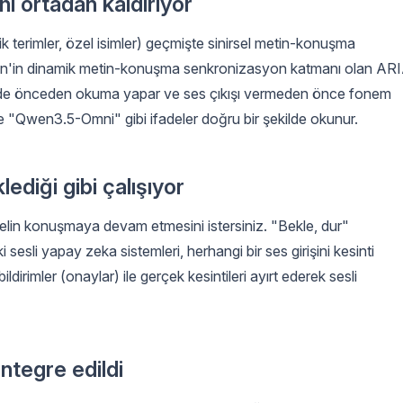
ı ortadan kaldırıyor
nik terimler, özel isimler) geçmişte sinirsel metin-konuşma
n'in dinamik metin-konuşma senkronizasyon katmanı olan ARI
eğinde önceden okuma yapar ve ses çıkışı vermeden önce fonem
e "Qwen3.5-Omni" gibi ifadeler doğru bir şekilde okunur.
lediği gibi çalışıyor
odelin konuşmaya devam etmesini istersiniz. "Bekle, dur"
sesli yapay zeka sistemleri, herhangi bir ses girişini kesinti
dirimler (onaylar) ile gerçek kesintileri ayırt ederek sesli
tegre edildi