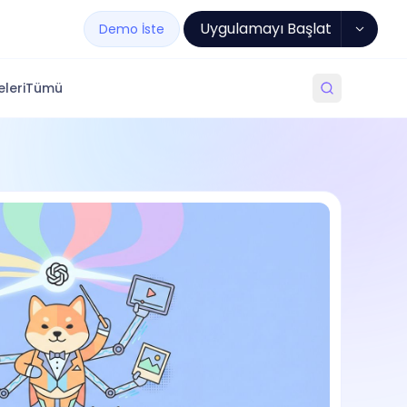
Uygulamayı Başlat
Demo İste
leri
Tümü