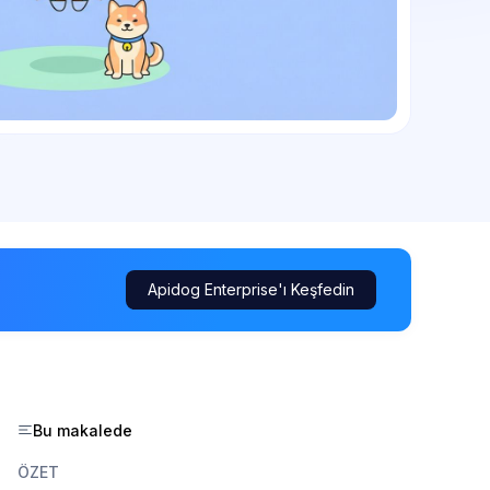
Apidog Enterprise'ı Keşfedin
Bu makalede
ÖZET