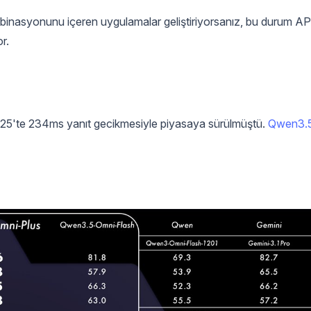
mbinasyonunu içeren uygulamalar geliştiriyorsanız, bu durum AP
r.
025'te 234ms yanıt gecikmesiyle piyasaya sürülmüştü.
Qwen3.