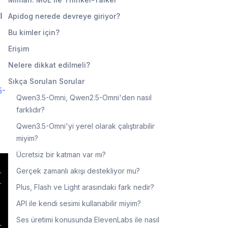
I
Apidog nerede devreye giriyor?
Bu kimler için?
Erişim
Nelere dikkat edilmeli?
Sıkça Sorulan Sorular
5-
Qwen3.5-Omni, Qwen2.5-Omni'den nasıl
farklıdır?
Qwen3.5-Omni'yi yerel olarak çalıştırabilir
miyim?
Ücretsiz bir katman var mı?
Gerçek zamanlı akışı destekliyor mu?
Plus, Flash ve Light arasındaki fark nedir?
API ile kendi sesimi kullanabilir miyim?
Ses üretimi konusunda ElevenLabs ile nasıl