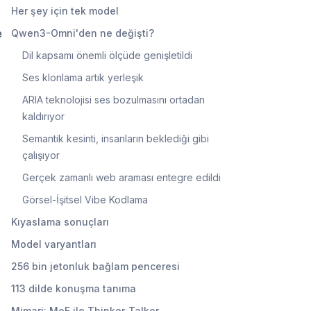
Her şey için tek model
e
Qwen3-Omni'den ne değişti?
Dil kapsamı önemli ölçüde genişletildi
Ses klonlama artık yerleşik
ARIA teknolojisi ses bozulmasını ortadan
kaldırıyor
Semantik kesinti, insanların beklediği gibi
çalışıyor
Gerçek zamanlı web araması entegre edildi
Görsel-İşitsel Vibe Kodlama
Kıyaslama sonuçları
Model varyantları
256 bin jetonluk bağlam penceresi
113 dilde konuşma tanıma
Mimari: MoE ile Thinker-Talker