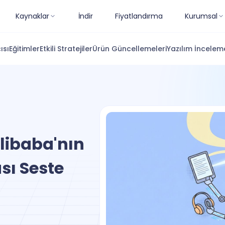
Kaynaklar
İndir
Fiyatlandırma
Kurumsal
ısı
Eğitimler
Etkili Stratejiler
Ürün Güncellemeleri
Yazılım İnceleme
libaba'nın
sı Seste