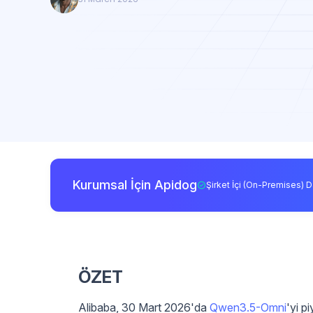
Kurumsal İçin Apidog
Şirket İçi (On-Premises) D
ÖZET
Alibaba, 30 Mart 2026'da
Qwen3.5-Omni
'yi p