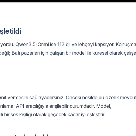
letildi
yordu. Qwen3.5-Omni ise 113 dil ve lehçeyi kapsıyor. Konuşm
değil; Batı pazarları için çalışan bir model ile küresel olarak çalış
anıt vermesini sağlayabilirsiniz. Önceki nesilde bu özellik mevcu
ama, API aracılığıyla erişilebilir durumdadır. Model,
ir ses kişiliği olarak geçecek kadar iyi eşleştirir.