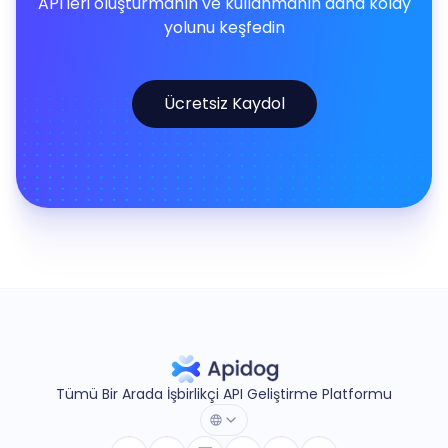
API'leri oluşturmanın ve kullanmanın daha kolay
yolunu keşfedin
Ücretsiz Kaydol
Tümü Bir Arada İşbirlikçi API Geliştirme Platformu