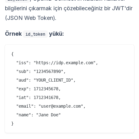
bilgilerini çıkarmak için çözebileceğiniz bir JWT'dir
(JSON Web Token).
Örnek
yükü:
id_token
{

  "iss": "https://idp.example.com",

  "sub": "1234567890",

  "aud": "YOUR_CLIENT_ID",

  "exp": 1712345678,

  "iat": 1712341678,

  "email": "user@example.com",

  "name": "Jane Doe"
