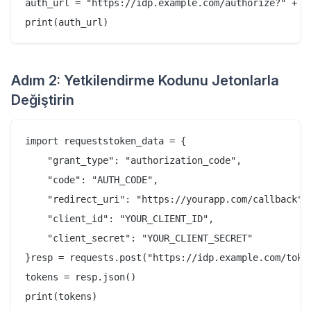
auth_url = "https://idp.example.com/authorize?" + ur
Adım 2: Yetkilendirme Kodunu Jetonlarla
Değiştirin
import requeststoken_data = {

    "grant_type": "authorization_code",

    "code": "AUTH_CODE",

    "redirect_uri": "https://yourapp.com/callback",

    "client_id": "YOUR_CLIENT_ID",

    "client_secret": "YOUR_CLIENT_SECRET"

}resp = requests.post("https://idp.example.com/token
tokens = resp.json()
