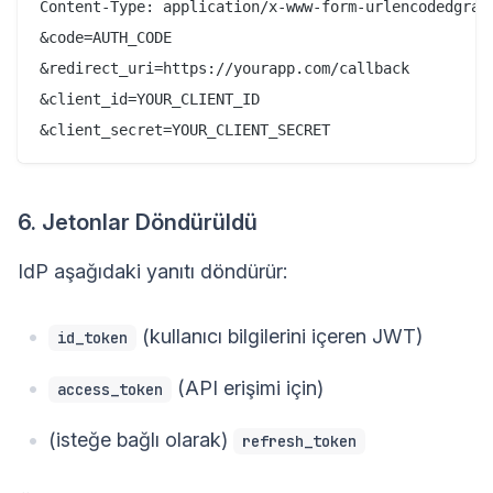
Content-Type: application/x-www-form-urlencodedgrant
&code=AUTH_CODE

&redirect_uri=https://yourapp.com/callback

&client_id=YOUR_CLIENT_ID

6. Jetonlar Döndürüldü
IdP aşağıdaki yanıtı döndürür:
(kullanıcı bilgilerini içeren JWT)
id_token
(API erişimi için)
access_token
(isteğe bağlı olarak)
refresh_token