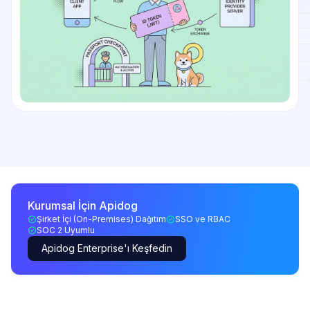
Kurumsal İçin Apidog
Şirket İçi (On-Premises) Dağıtım
SSO ve RBAC
SOC 2 Uyumlu
Apidog Enterprise'ı Keşfedin