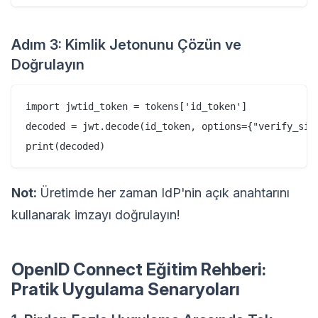
Adım 3: Kimlik Jetonunu Çözün ve
Doğrulayın
import jwtid_token = tokens['id_token']

decoded = jwt.decode(id_token, options={"verify_sign
Not:
Üretimde her zaman IdP'nin açık anahtarını
kullanarak imzayı doğrulayın!
OpenID Connect Eğitim Rehberi:
Pratik Uygulama Senaryoları