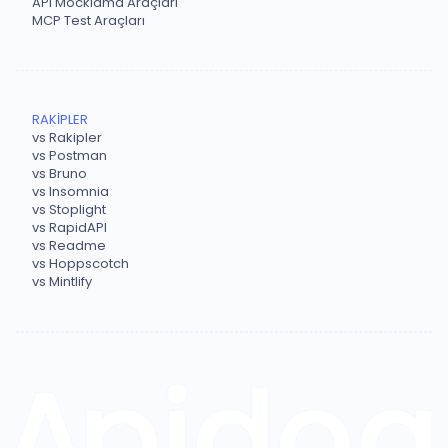
API Mocklama Araçları
MCP Test Araçları
RAKİPLER
vs Rakipler
vs Postman
vs Bruno
vs Insomnia
vs Stoplight
vs RapidAPI
vs Readme
vs Hoppscotch
vs Mintlify