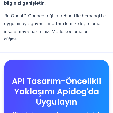
bilginizi genişletin
.
Bu OpenID Connect eğitim rehberi ile herhangi bir
uygulamaya güvenli, modern kimlik doğrulama
inşa etmeye hazırsınız. Mutlu kodlamalar!
düğme
API Tasarım-Öncelikli
Yaklaşımı Apidog'da
Uygulayın