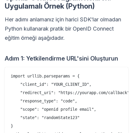
Uygulamalı Örnek (Python)
Her adımı anlamanız için harici SDK'lar olmadan
Python kullanarak pratik bir OpenID Connect
eğitim örneği aşağıdadır.
Adım 1: Yetkilendirme URL'sini Oluşturun
import urllib.parseparams = {

    "client_id": "YOUR_CLIENT_ID",

    "redirect_uri": "https://yourapp.com/callback",

    "response_type": "code",

    "scope": "openid profile email",

    "state": "randomState123"

}
