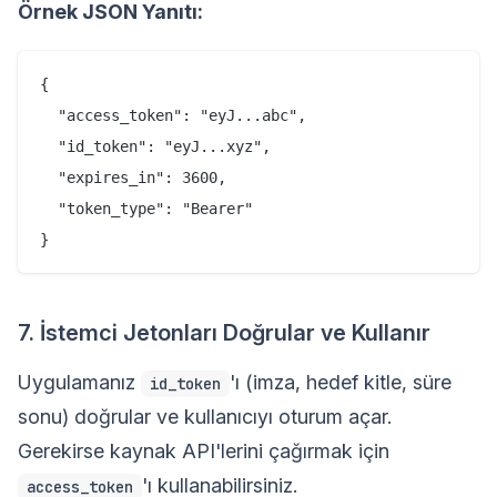
Örnek JSON Yanıtı:
{

  "access_token": "eyJ...abc",

  "id_token": "eyJ...xyz",

  "expires_in": 3600,

  "token_type": "Bearer"

7. İstemci Jetonları Doğrular ve Kullanır
Uygulamanız
'ı (imza, hedef kitle, süre
id_token
sonu) doğrular ve kullanıcıyı oturum açar.
Gerekirse kaynak API'lerini çağırmak için
'ı kullanabilirsiniz.
access_token