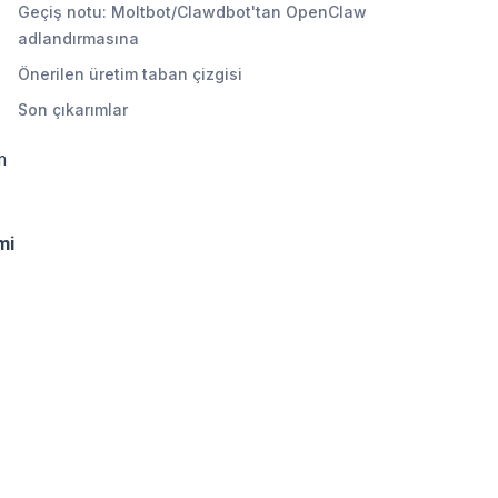
Geçiş notu: Moltbot/Clawdbot'tan OpenClaw
adlandırmasına
Önerilen üretim taban çizgisi
Son çıkarımlar
m
mi