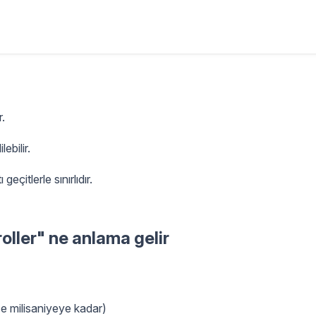
r.
lebilir.
eçitlerle sınırlıdır.
ller" ne anlama gelir
ce milisaniyeye kadar)