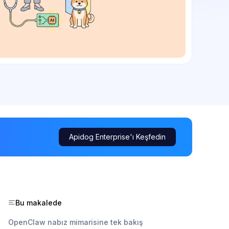
Apidog Enterprise'ı Keşfedin
Bu makalede
OpenClaw nabız mimarisine tek bakış