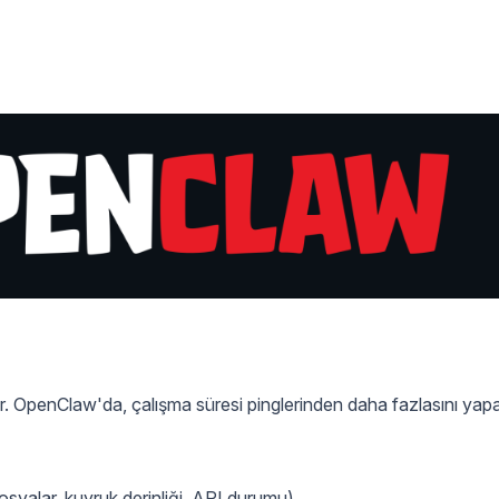
dir. OpenClaw'da, çalışma süresi pinglerinden daha fazlasını yapa
osyalar, kuyruk derinliği, API durumu)