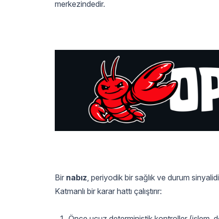
merkezindedir.
Bir
nabız
, periyodik bir sağlık ve durum sinyali
Katmanlı bir karar hattı çalıştırır:
Önce ucuz deterministik kontroller (işlem, d