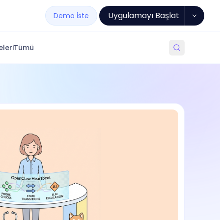
Uygulamayı Başlat
Demo İste
leri
Tümü