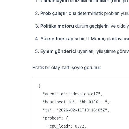
Zamanlayıcı
nabız tiklerini tetikler (örneğ
Prob çalıştırıcısı
deterministik probları yürü
Politika motoru
durum geçişlerini ve ciddiy
Yükseltme kapısı
bir LLM/araç planlayıcısı
Eylem gönderici
uyarıları, iyileştirme göre
Pratik bir olay zarfı şöyle görünür:
{

  "agent_id": "desktop-a17",

  "heartbeat_id": "hb_01JX...",

  "ts": "2026-02-11T10:18:05Z",

  "probes": {

    "cpu_load": 0.72,
