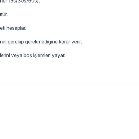
in her 15s/30s/60s).
tür.
eti hesaplar.
nın gerekip gerekmediğine karar verir.
vlerini veya boş işlemleri yayar.