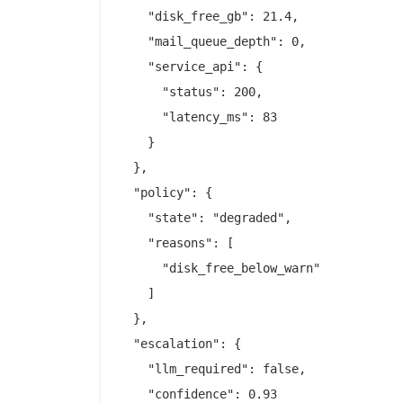
    "disk_free_gb": 21.4,

    "mail_queue_depth": 0,

    "service_api": {

      "status": 200,

      "latency_ms": 83

    }

  },

  "policy": {

    "state": "degraded",

    "reasons": [

      "disk_free_below_warn"

    ]

  },

  "escalation": {

    "llm_required": false,

    "confidence": 0.93
