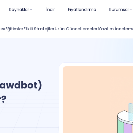
Kaynaklar
İndir
Fiyatlandırma
Kurumsal
ısı
Eğitimler
Etkili Stratejiler
Ürün Güncellemeleri
Yazılım İnceleme
lawdbot)
r?