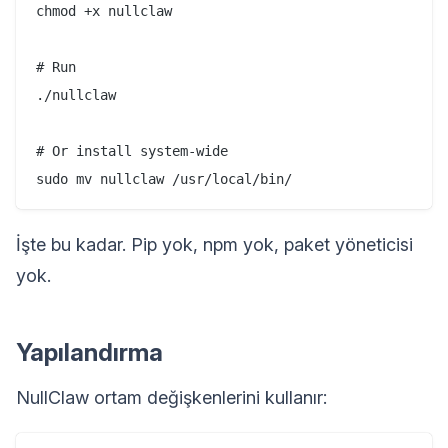
chmod +x nullclaw

# Run

./nullclaw

# Or install system-wide

İşte bu kadar. Pip yok, npm yok, paket yöneticisi
yok.
Yapılandırma
NullClaw ortam değişkenlerini kullanır: