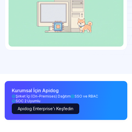
Kurumsal İçin Apidog
Şirket İçi (On-Premises) Dağıtım
SSO ve RBAC
SOC 2 Uyumlu
Apidog Enterprise'ı Keşfedin