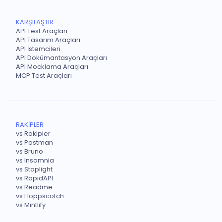
KARŞILAŞTIR
API Test Araçları
API Tasarım Araçları
API İstemcileri
API Dokümantasyon Araçları
API Mocklama Araçları
MCP Test Araçları
RAKİPLER
vs Rakipler
vs Postman
vs Bruno
vs Insomnia
vs Stoplight
vs RapidAPI
vs Readme
vs Hoppscotch
vs Mintlify