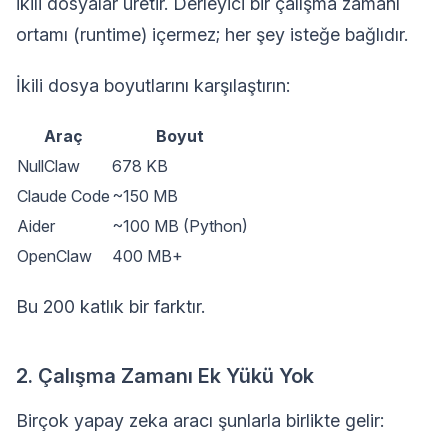
ikili dosyalar üretir. Derleyici bir çalışma zamanı
ortamı (runtime) içermez; her şey isteğe bağlıdır.
İkili dosya boyutlarını karşılaştırın:
Araç
Boyut
NullClaw
678 KB
Claude Code
~150 MB
Aider
~100 MB (Python)
OpenClaw
400 MB+
Bu 200 katlık bir farktır.
2. Çalışma Zamanı Ek Yükü Yok
Birçok yapay zeka aracı şunlarla birlikte gelir: