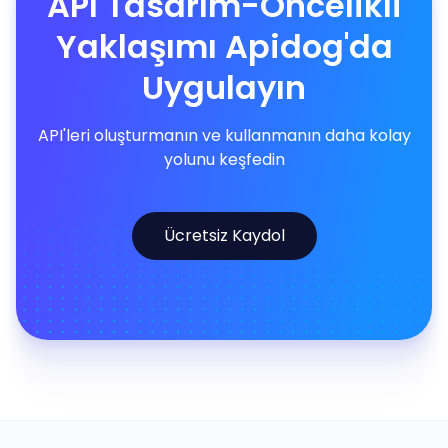
API Tasarım-Öncelikli
Yaklaşımı Apidog'da
Uygulayın
API'leri oluşturmanın ve kullanmanın daha kolay
yolunu keşfedin
Ücretsiz Kaydol