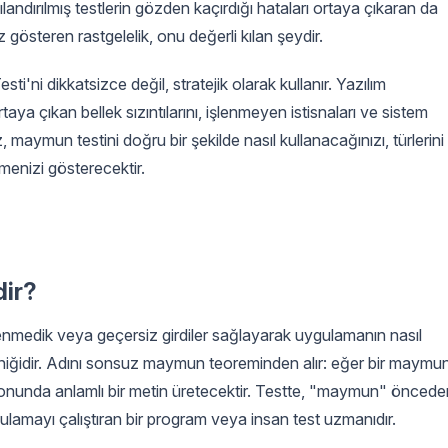
ndırılmış testlerin gözden kaçırdığı hataları ortaya çıkaran da
 gösteren rastgelelik, onu değerli kılan şeydir.
'ni dikkatsizce değil, stratejik olarak kullanır. Yazılım
taya çıkan bellek sızıntılarını, işlenmeyen istisnaları ve sistem
, maymun testini doğru bir şekilde nasıl kullanacağınızı, türlerini
tmenizi gösterecektir.
ir?
enmedik veya geçersiz girdiler sağlayarak uygulamanın nasıl
ekniğidir. Adını sonsuz maymun teoreminden alır: eğer bir maymu
sonunda anlamlı bir metin üretecektir. Testte, "maymun" öncede
ulamayı çalıştıran bir program veya insan test uzmanıdır.