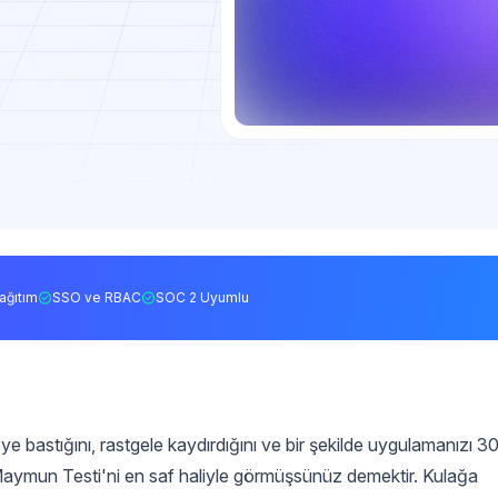
ağıtım
SSO ve RBAC
SOC 2 Uyumlu
e bastığını, rastgele kaydırdığını ve bir şekilde uygulamanızı 3
Maymun Testi'ni en saf haliyle görmüşsünüz demektir. Kulağa