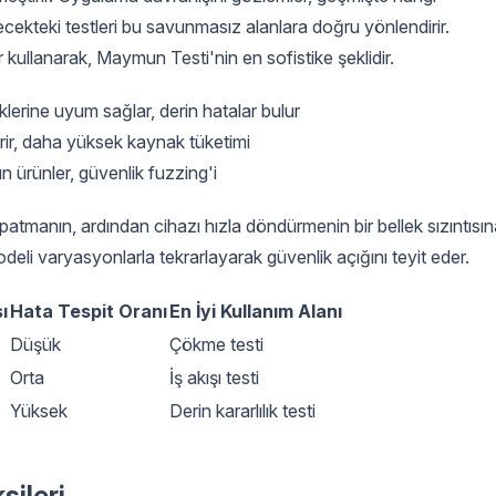
lecekteki testleri bu savunmasız alanlara doğru yönlendirir.
kullanarak, Maymun Testi'nin en sofistike şeklidir.
lerine uyum sağlar, derin hatalar bulur
rir, daha yüksek kaynak tüketimi
un ürünler, güvenlik fuzzing'i
atmanın, ardından cihazı hızla döndürmenin bir bellek sızıntısın
li varyasyonlarla tekrarlayarak güvenlik açığını teyit eder.
ı
Hata Tespit Oranı
En İyi Kullanım Alanı
Düşük
Çökme testi
Orta
İş akışı testi
Yüksek
Derin kararlılık testi
sileri