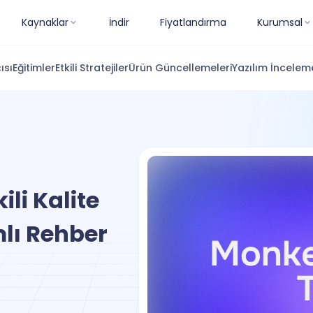
Kaynaklar
İndir
Fiyatlandırma
Kurumsal
ısı
Eğitimler
Etkili Stratejiler
Ürün Güncellemeleri
Yazılım İnceleme
ili Kalite
lı Rehber