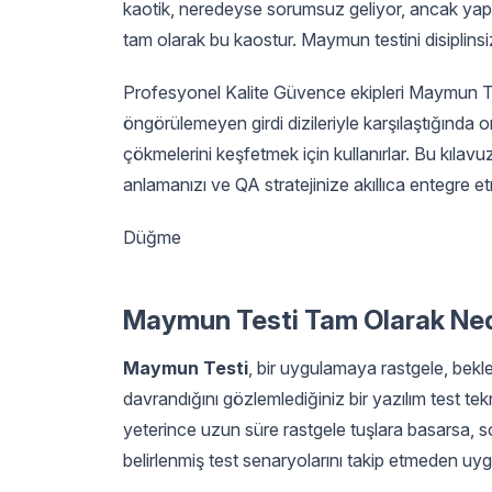
kaotik, neredeyse sorumsuz geliyor, ancak yapıla
tam olarak bu kaostur. Maymun testini disiplinsiz
Profesyonel Kalite Güvence ekipleri Maymun Testi
öngörülemeyen girdi dizileriyle karşılaştığında or
çökmelerini keşfetmek için kullanırlar. Bu kılavuz
anlamanızı ve QA stratejinize akıllıca entegre e
Düğme
Maymun Testi Tam Olarak Ned
Maymun Testi
, bir uygulamaya rastgele, bekl
davrandığını gözlemlediğiniz bir yazılım test t
yeterince uzun süre rastgele tuşlara basarsa, 
belirlenmiş test senaryolarını takip etmeden uyg