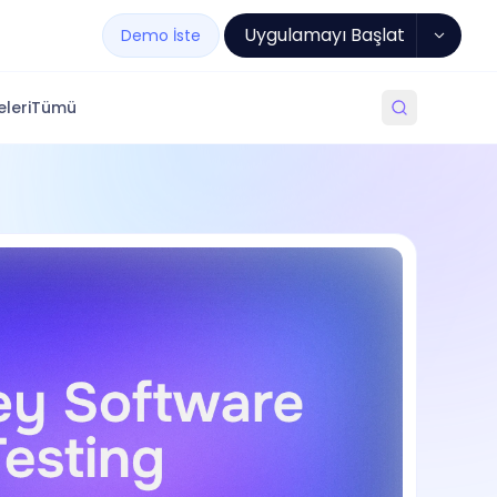
Uygulamayı Başlat
Demo İste
leri
Tümü