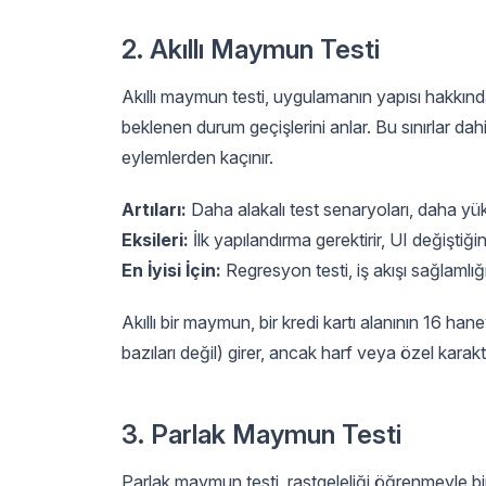
2. Akıllı Maymun Testi
Akıllı maymun testi, uygulamanın yapısı hakkında b
beklenen durum geçişlerini anlar. Bu sınırlar dah
eylemlerden kaçınır.
Artıları:
Daha alakalı test senaryoları, daha yüks
Eksileri:
İlk yapılandırma gerektirir, UI değiştiğ
En İyisi İçin:
Regresyon testi, iş akışı sağlamlı
Akıllı bir maymun, bir kredi kartı alanının 16 haney
bazıları değil) girer, ancak harf veya özel kara
3. Parlak Maymun Testi
Parlak maymun testi, rastgeleliği öğrenmeyle bi