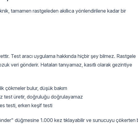
knik, tamamen rastgeleden akıllıca yönlendirilene kadar bir
ttir. Test aracı uygulama hakkında hiçbir şey bilmez. Rastgele
ozuk veri gönderir. Hataları tanıyamaz, kasıtlı olarak gezintiye
ik çökmeler bulur, düşük bakım
gisiz test üretir, doğruluğu doğrulayamaz
s testi, erken keşif testi
önder" düğmesine 1.000 kez tıklayabilir ve sunucuyu çökerten b