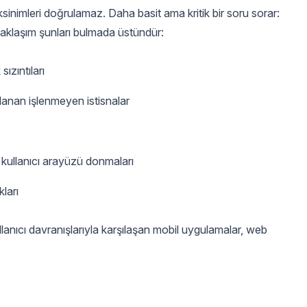
ksinimleri doğrulamaz. Daha basit ama kritik bir soru sorar:
aklaşım şunları bulmada üstündür:
ızıntıları
anan işlenmeyen istisnalar
n kullanıcı arayüzü donmaları
ları
lanıcı davranışlarıyla karşılaşan mobil uygulamalar, web