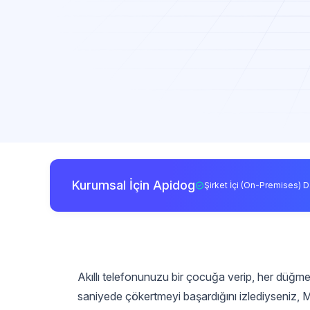
Kurumsal İçin Apidog
Şirket İçi (On-Premises) D
Akıllı telefonunuzu bir çocuğa verip, her düğmey
saniyede çökertmeyi başardığını izlediyseniz, 