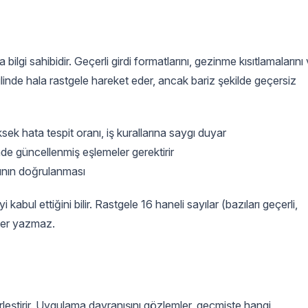
ilgi sahibidir. Geçerli girdi formatlarını, gezinme kısıtlamalarını
ilinde hala rastgele hareket eder, ancak bariz şekilde geçersiz
ek hata tespit oranı, iş kurallarına saygı duyar
inde güncellenmiş eşlemeler gerektirir
ğının doğrulanması
i kabul ettiğini bilir. Rastgele 16 haneli sayılar (bazıları geçerli,
kter yazmaz.
rleştirir. Uygulama davranışını gözlemler, geçmişte hangi