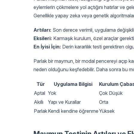
eylemlerin çökmelere yol açtığını hatırlar ve ge
Genellikle yapay zeka veya genetik algoritmalar 
Artıları:
Son derece verimli, uygulama değişiklik
Eksileri:
Karmaşık kurulum, özel araçlar gerekti
En İyisi İçin:
Derin kararlılık testi gerektiren olg
Parlak bir maymun, bir modal pencereyi açıp kap
neden olduğunu keşfedebilir. Daha sonra bu mode
Tür
Uygulama Bilgisi
Kurulum Çabas
Aptal
Yok
Çok Düşük
Akıllı
Yapı ve Kurallar
Orta
Parlak
Kendi kendine öğrenme
Yüksek
Maymun Testinin Artıları ve Ek