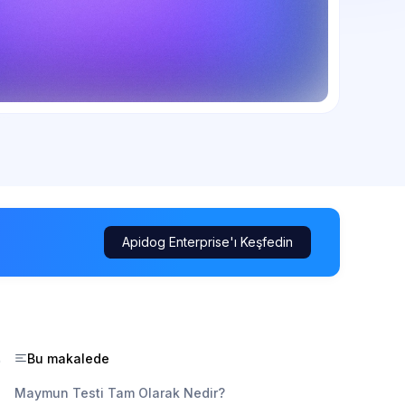
Apidog Enterprise'ı Keşfedin
Bu makalede
0
Maymun Testi Tam Olarak Nedir?