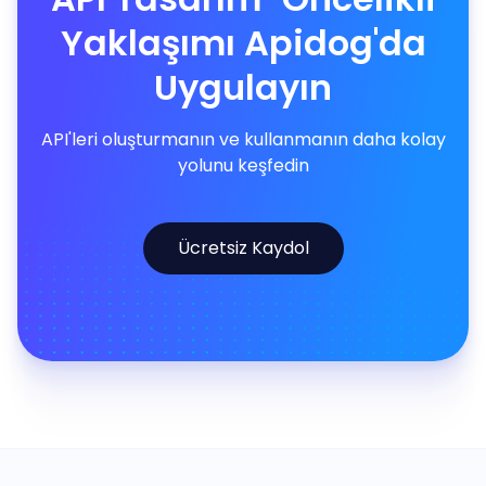
Yaklaşımı Apidog'da
Uygulayın
API'leri oluşturmanın ve kullanmanın daha kolay
yolunu keşfedin
Ücretsiz Kaydol