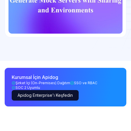
Kurumsal İçin Apidog
Şirket İçi (On-Premises) Dağıtım
SSO ve RBAC
SOC 2 Uyumlu
Apidog Enterprise'ı Keşfedin