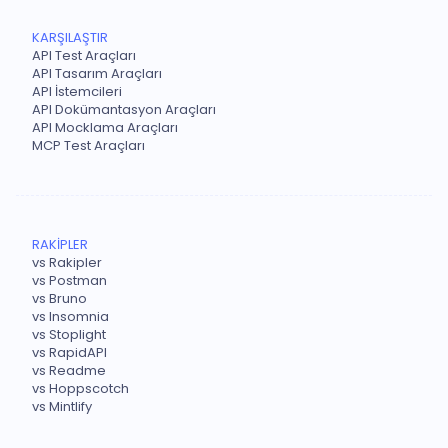
KARŞILAŞTIR
API Test Araçları
API Tasarım Araçları
API İstemcileri
API Dokümantasyon Araçları
API Mocklama Araçları
MCP Test Araçları
RAKİPLER
vs Rakipler
vs Postman
vs Bruno
vs Insomnia
vs Stoplight
vs RapidAPI
vs Readme
vs Hoppscotch
vs Mintlify