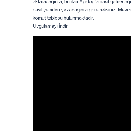
aktaracağınızı, bunları Apidog'a nasıl getireceğ
nasıl yeniden yazacağınızı göreceksiniz. Mevcut C
komut tablosu bulunmaktadır.
Uygulamayı İndir