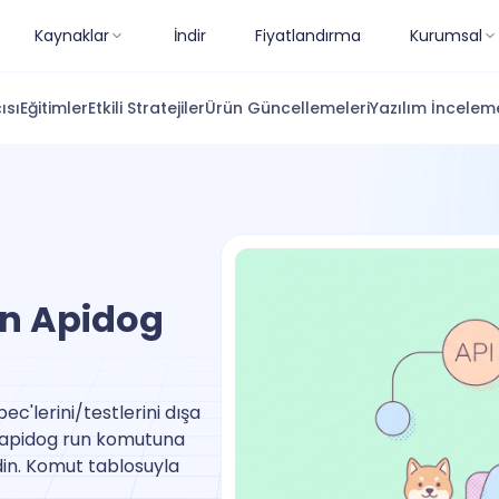
Kaynaklar
İndir
Fiyatlandırma
Kurumsal
ısı
Eğitimler
Etkili Stratejiler
Ürün Güncellemeleri
Yazılım İnceleme
an Apidog
ec'lerini/testlerini dışa
u apidog run komutuna
edin. Komut tablosuyla