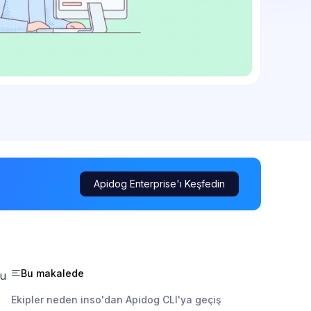
Apidog Enterprise'ı Keşfedin
Bu makalede
bu
Ekipler neden inso'dan Apidog CLI'ya geçiş