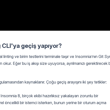
 CLI'ya geçiş yapıyor?
l linting ve birim testlerini terminale taşır ve Insomnia’nın Git S
n okur. Eğer bu iş akışı size uyuyorsa, ayrılmanızı gerektirecek b
ulamasından kaynaklanır. Çoğu geçiş arayışını iki şey tetikler:
nsomnia 8, birçok ekibi hazırlıksız yakalayan zorunlu bir
 yerel öncelikli bir istemci isterken, bunun yerine bir oturum açma