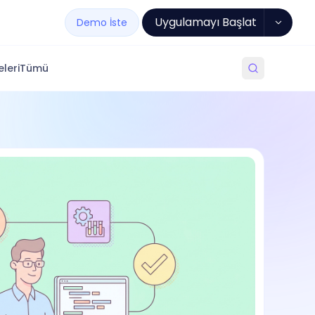
Uygulamayı Başlat
Demo İste
leri
Tümü