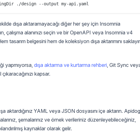
ekilde dışa aktaramayacağı diğer her şey için Insomnia
çın, çalışma alanınızı seçin ve bir OpenAPI veya Insomnia v4
. Hem tasarım belgesini hem de koleksiyon dışa aktarımını saklayı
iği yapmıyorsa,
dışa aktarma ve kurtarma rehberi
, Git Sync vey
l çıkaracağınızı kapsar.
 dışa aktardığınız YAML veya JSON dosyasını içe aktarın. Apidog
arınız, şemalarınız ve örnek verileriniz düzenleyebileceğiniz,
andırılmış kaynaklar olarak gelir.