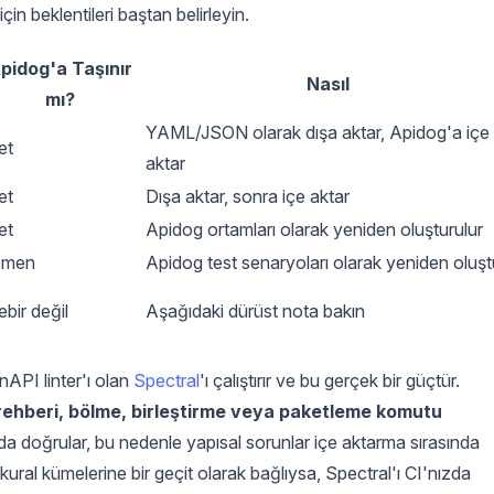
çin beklentileri baştan belirleyin.
pidog'a Taşınır
Nasıl
mı?
YAML/JSON olarak dışa aktar, Apidog'a içe
et
aktar
et
Dışa aktar, sonra içe aktar
et
Apidog ortamları olarak yeniden oluşturulur
smen
Apidog test senaryoları olarak yeniden oluşt
ebir değil
Aşağıdaki dürüst nota bakın
nAPI linter'ı olan
Spectral
'ı çalıştırır ve bu gerçek bir güçtür.
til rehberi, bölme, birleştirme veya paketleme komutu
ızda doğrular, bu nedenle yapısal sorunlar içe aktarma sırasında
kural kümelerine bir geçit olarak bağlıysa, Spectral'ı CI'nızda