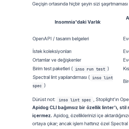
Geçişin ortasında hiçbir şeyin sizi şaşırtmaması i
A
Insomnia'daki Varlık
OpenAPI / tasarım belgeleri
Ev
İstek koleksiyonları
Ev
Ortamlar ve değişkenler
Ev
Birim test paketleri (
)
Kı
inso run test
Spectral lint yapılandırması (
inso lint
Bir
)
spec
Dürüst not:
, Stoplight'ın Ope
inso lint spec
Apidog CLI bağımsız bir özellik linter'ı, s
içermez.
Apidog, özelliklerinizi içe aktardığın
ortaya çıkar; ancak işlem hattınız özel Spectral 