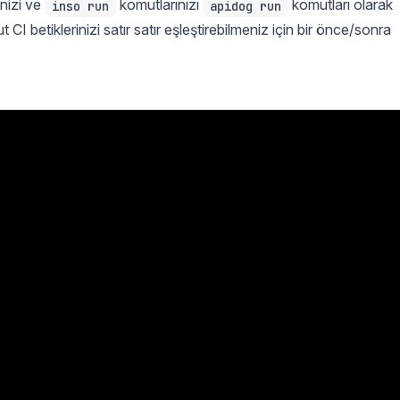
inizi ve
komutlarınızı
komutları olarak
inso run
apidog run
I betiklerinizi satır satır eşleştirebilmeniz için bir önce/sonra