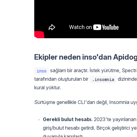
Ekipler neden inso'dan Apidog
sağlam bir araçtır. İstek yürütme, Spectra
inso
tarafından oluşturulan bir
dizininde
.insomnia
kural yoktur.
Sürtüşme genellikle CLI'dan değil, Insomnia uyg
Gerekli bulut hesabı.
2023'te yayınlanan I
giriş/bulut hesabı getirdi. Birçok geliştirici
duvarıyla karşılaştı.