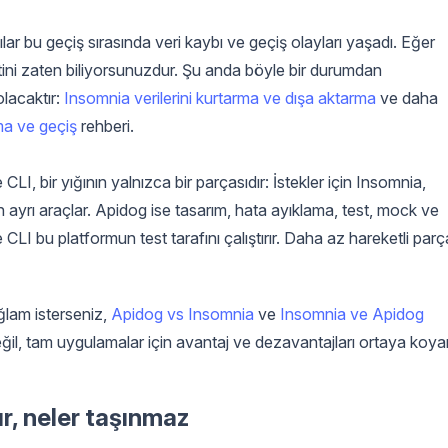
ılar bu geçiş sırasında veri kaybı ve geçiş olayları yaşadı. Eğer
tini zaten biliyorsunuzdur. Şu anda böyle bir durumdan
olacaktır:
Insomnia verilerini kurtarma ve dışa aktarma
ve daha
ma ve geçiş
rehberi.
e CLI, bir yığının yalnızca bir parçasıdır: İstekler için Insomnia,
in ayrı araçlar. Apidog ise tasarım, hata ayıklama, test, mock ve
CLI bu platformun test tarafını çalıştırır. Daha az hareketli parç
lam isterseniz,
Apidog vs Insomnia
ve
Insomnia ve Apidog
değil, tam uygulamalar için avantaj ve dezavantajları ortaya koyar
r, neler taşınmaz