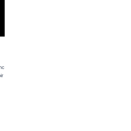
ync
ir