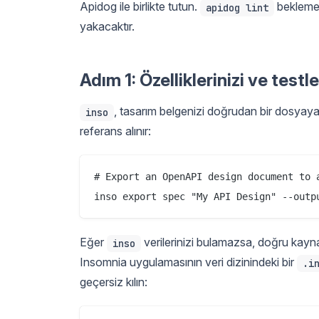
Apidog ile birlikte tutun.
beklemey
apidog lint
yakacaktır.
Adım 1: Özelliklerinizi ve test
, tasarım belgenizi doğrudan bir dosyay
inso
referans alınır:
# Export an OpenAPI design document to a
Eğer
verilerinizi bulamazsa, doğru kayna
inso
Insomnia uygulamasının veri dizinindeki bir
.i
geçersiz kılın: