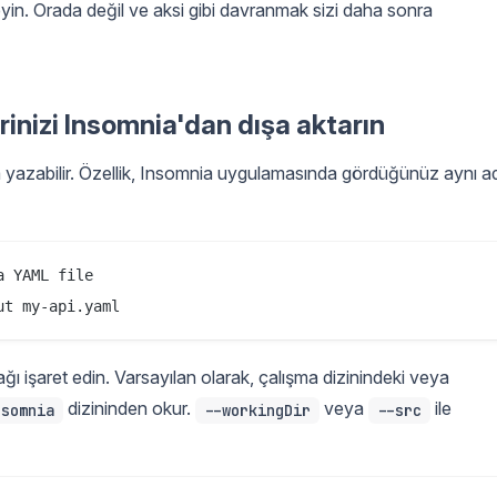
in. Orada değil ve aksi gibi davranmak sizi daha sonra
lerinizi Insomnia'dan dışa aktarın
a yazabilir. Özellik, Insomnia uygulamasında gördüğünüz aynı a
 YAML file

ğı işaret edin. Varsayılan olarak, çalışma dizinindeki veya
dizininden okur.
veya
ile
nsomnia
--workingDir
--src