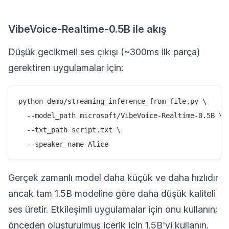
VibeVoice-Realtime-0.5B ile akış
Düşük gecikmeli ses çıkışı (~300ms ilk parça)
gerektiren uygulamalar için:
python demo/streaming_inference_from_file.py \

  --model_path microsoft/VibeVoice-Realtime-0.5B \

  --txt_path script.txt \

Gerçek zamanlı model daha küçük ve daha hızlıdır
ancak tam 1.5B modeline göre daha düşük kaliteli
ses üretir. Etkileşimli uygulamalar için onu kullanın;
önceden oluşturulmuş içerik için 1.5B'yi kullanın.