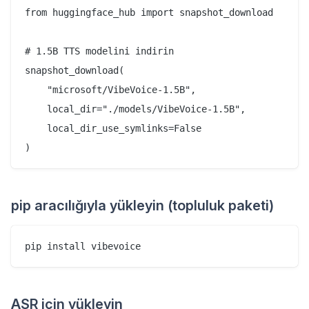
from huggingface_hub import snapshot_download

# 1.5B TTS modelini indirin

snapshot_download(

    "microsoft/VibeVoice-1.5B",

    local_dir="./models/VibeVoice-1.5B",

    local_dir_use_symlinks=False

pip aracılığıyla yükleyin (topluluk paketi)
ASR için yükleyin