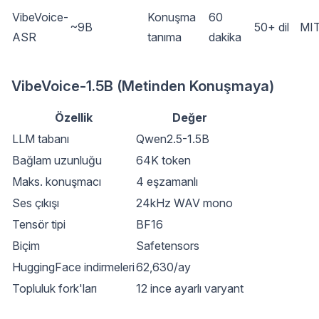
VibeVoice-
Konuşma
60
~9B
50+ dil
MI
ASR
tanıma
dakika
VibeVoice-1.5B (Metinden Konuşmaya)
Özellik
Değer
LLM tabanı
Qwen2.5-1.5B
Bağlam uzunluğu
64K token
Maks. konuşmacı
4 eşzamanlı
Ses çıkışı
24kHz WAV mono
Tensör tipi
BF16
Biçim
Safetensors
HuggingFace indirmeleri
62,630/ay
Topluluk fork'ları
12 ince ayarlı varyant