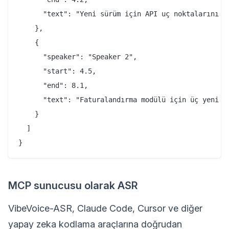
      "text": "Yeni sürüm için API uç noktalarını in
    },

    {

      "speaker": "Speaker 2",

      "start": 4.5,

      "end": 8.1,

      "text": "Faturalandırma modülü için üç yeni uç
    }

  ]

MCP sunucusu olarak ASR
VibeVoice-ASR, Claude Code, Cursor ve diğer
yapay zeka kodlama araçlarına doğrudan