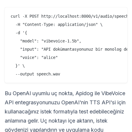
curl -X POST http://localhost:8000/v1/audio/speech \
  -H "Content-Type: application/json" \

  -d '{

    "model": "vibevoice-1.5b",

    "input": "API dokümantasyonunuz bir monolog deği
    "voice": "alice"

  }' \

Bu OpenAI uyumlu uç nokta, Apidog ile VibeVoice
API entegrasyonunuzu OpenAI'nin TTS API'si için
kullanacağınız istek formatıyla test edebileceğiniz
anlamına gelir. Uç noktayı içe aktarın, istek
gövdenizi yapılandırın ve uygulama kodu