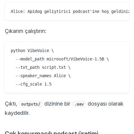
Çıkarım çalıştırın:
python VibeVoice \

  --model_path microsoft/VibeVoice-1.5B \

  --txt_path script.txt \

  --speaker_names Alice \

Çıktı,
dizinine bir
dosyası olarak
outputs/
.wav
kaydedilir.
Çok konuşmacılı podcast üretimi