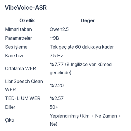
VibeVoice-ASR
Özellik
Değer
Mimari taban
Qwen2.5
Parametreler
~9B
Ses işleme
Tek geçişte 60 dakikaya kadar
Kare hızı
7.5 Hz
%7.77 (8 İngilizce veri kümesi
Ortalama WER
genelinde)
LibriSpeech Clean
%2.20
WER
TED-LIUM WER
%2.57
Diller
50+
Yapılandırılmış (Kim + Ne Zaman +
Çıktı
Ne)