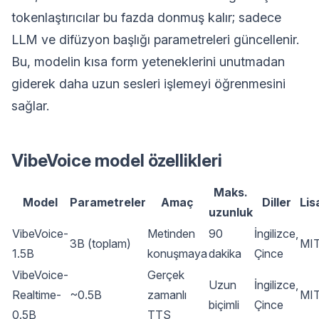
tokenlaştırıcılar bu fazda donmuş kalır; sadece
LLM ve difüzyon başlığı parametreleri güncellenir.
Bu, modelin kısa form yeteneklerini unutmadan
giderek daha uzun sesleri işlemeyi öğrenmesini
sağlar.
VibeVoice model özellikleri
Maks.
Model
Parametreler
Amaç
Diller
Lis
uzunluk
VibeVoice-
Metinden
90
İngilizce,
3B (toplam)
MI
1.5B
konuşmaya
dakika
Çince
VibeVoice-
Gerçek
Uzun
İngilizce,
Realtime-
~0.5B
zamanlı
MI
biçimli
Çince
0.5B
TTS