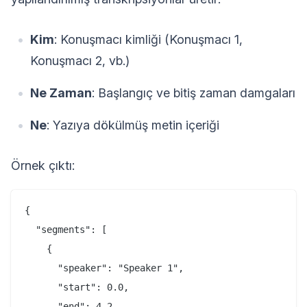
Kim
: Konuşmacı kimliği (Konuşmacı 1,
Konuşmacı 2, vb.)
Ne Zaman
: Başlangıç ve bitiş zaman damgaları
Ne
: Yazıya dökülmüş metin içeriği
Örnek çıktı:
{

  "segments": [

    {

      "speaker": "Speaker 1",

      "start": 0.0,

      "end": 4.2,
