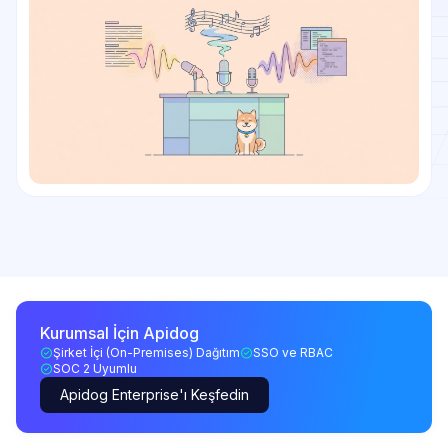
Kurumsal İçin Apidog
Şirket İçi (On-Premises) Dağıtım
SSO ve RBAC
SOC 2 Uyumlu
Apidog Enterprise'ı Keşfedin