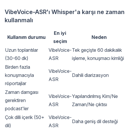
VibeVoice-ASR'ı Whisper'a karşı ne zaman
kullanmalı
En iyi
Kullanım durumu
Neden
seçim
Uzun toplantılar
VibeVoice-
Tek geçişte 60 dakikalık
(30-60 dk)
ASR
işleme, konuşmacı kimliği
Birden fazla
VibeVoice-
konuşmacıyla
Dahili diarizasyon
ASR
röportajlar
Zaman damgası
VibeVoice-
Yapılandırılmış Kim/Ne
gerektiren
ASR
Zaman/Ne çıktısı
podcast'ler
Çok dilli içerik (50+
VibeVoice-
Daha geniş dil desteği
dil)
ASR