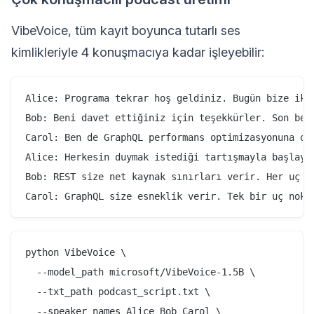
VibeVoice, tüm kayıt boyunca tutarlı ses
kimlikleriyle 4 konuşmacıya kadar işleyebilir:
Alice: Programa tekrar hoş geldiniz. Bugün bize iki 
Bob: Beni davet ettiğiniz için teşekkürler. Son beş
Carol: Ben de GraphQL performans optimizasyonuna oda
Alice: Herkesin duymak istediği tartışmayla başlayal
Bob: REST size net kaynak sınırları verir. Her uç no
python VibeVoice \

  --model_path microsoft/VibeVoice-1.5B \

  --txt_path podcast_script.txt \

  --speaker_names Alice Bob Carol \
