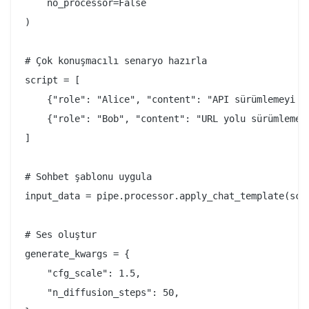
    no_processor=False

)

# Çok konuşmacılı senaryo hazırla

script = [

    {"role": "Alice", "content": "API sürümlemeyi na
    {"role": "Bob", "content": "URL yolu sürümlemesi
]

# Sohbet şablonu uygula

input_data = pipe.processor.apply_chat_template(scri
# Ses oluştur

generate_kwargs = {

    "cfg_scale": 1.5,

    "n_diffusion_steps": 50,
