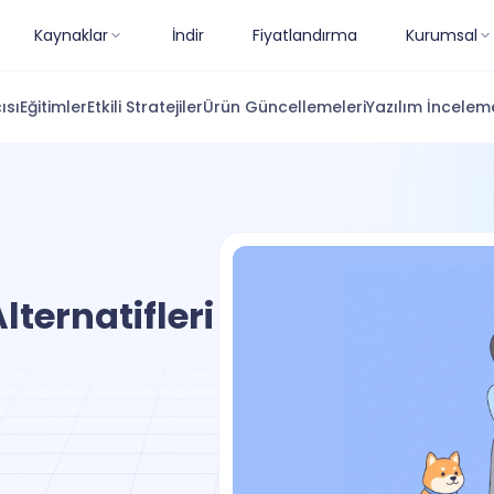
Kaynaklar
İndir
Fiyatlandırma
Kurumsal
ısı
Eğitimler
Etkili Stratejiler
Ürün Güncellemeleri
Yazılım İnceleme
lternatifleri