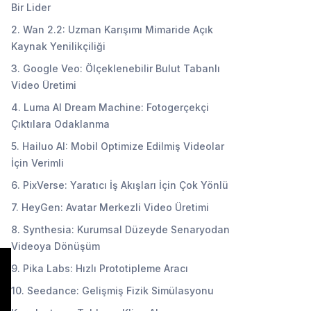
Bir Lider
2. Wan 2.2: Uzman Karışımı Mimaride Açık
Kaynak Yenilikçiliği
3. Google Veo: Ölçeklenebilir Bulut Tabanlı
Video Üretimi
4. Luma AI Dream Machine: Fotogerçekçi
Çıktılara Odaklanma
5. Hailuo AI: Mobil Optimize Edilmiş Videolar
İçin Verimli
6. PixVerse: Yaratıcı İş Akışları İçin Çok Yönlü
7. HeyGen: Avatar Merkezli Video Üretimi
8. Synthesia: Kurumsal Düzeyde Senaryodan
Videoya Dönüşüm
9. Pika Labs: Hızlı Prototipleme Aracı
10. Seedance: Gelişmiş Fizik Simülasyonu