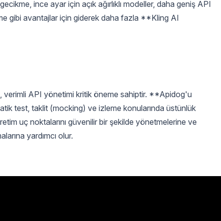
gecikme, ince ayar için açık ağırlıklı modeller, daha geniş API
irme gibi avantajlar için giderek daha fazla **Kling AI
n, verimli API yönetimi kritik öneme sahiptir. **Apidog'u
tik test, taklit (mocking) ve izleme konularında üstünlük
 üretim uç noktalarını güvenilir bir şekilde yönetmelerine ve
larına yardımcı olur.