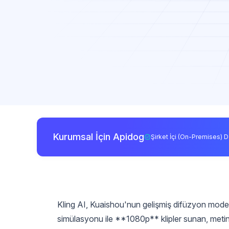
Kurumsal İçin Apidog
Şirket İçi (On-Premises) D
Kling AI, Kuaishou'nun gelişmiş difüzyon modell
simülasyonu ile **1080p** klipler sunan, meti