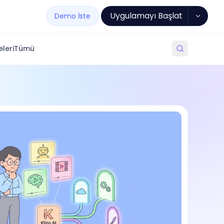
Uygulamayı Başlat
Demo İste
leri
Tümü