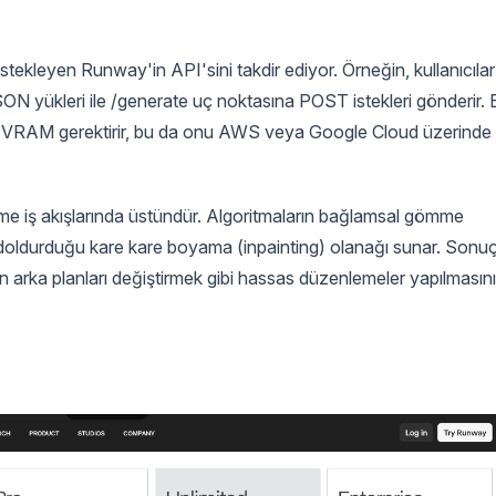
destekleyen Runway'in API'sini takdir ediyor. Örneğin, kullanıcılar
 JSON yükleri ile /generate uç noktasına POST istekleri gönderir.
B VRAM gerektirir, bu da onu AWS veya Google Cloud üzerinde
leme iş akışlarında üstündür. Algoritmaların bağlamsal gömme
doldurduğu kare kare boyama (inpainting) olanağı sunar. Sonu
en arka planları değiştirmek gibi hassas düzenlemeler yapılmasını