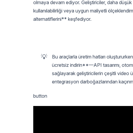
olmaya devam ediyor. Geliştiriciler, daha düşük 
kullanılabilirliği veya uygun maliyetli ölçeklend
alternatiflerini** keşfediyor.
💡
Bu araçlarla üretim hatları oluştururke
ücretsiz indirin**—API tasarımı, otoma
sağlayarak geliştiricilerin çeşitli video
entegrasyon darboğazlarından kaçınma
button