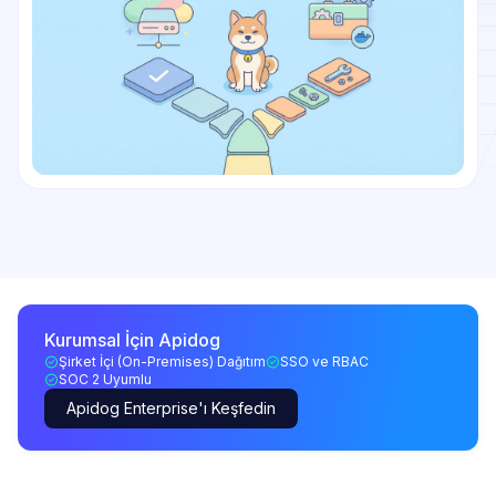
Kurumsal İçin Apidog
Şirket İçi (On-Premises) Dağıtım
SSO ve RBAC
SOC 2 Uyumlu
Apidog Enterprise'ı Keşfedin