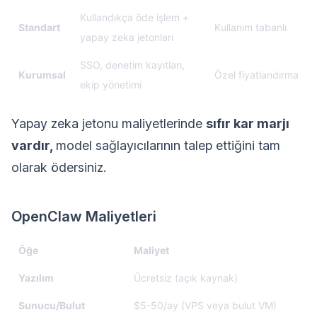
Kullandıkça öde işlem +
Standart
Kullanım tabanlı
yapay zeka jetonları
SSO, denetim kayıtları,
Kurumsal
Özel fiyatlandırma
ekip yönetimi
Yapay zeka jetonu maliyetlerinde
sıfır kar marjı
vardır,
model sağlayıcılarının talep ettiğini tam
olarak ödersiniz.
OpenClaw Maliyetleri
Öğe
Maliyet
Yazılım
Ücretsiz (açık kaynak)
Sunucu/Bulut
$5-50/ay (VPS veya bulut VM)