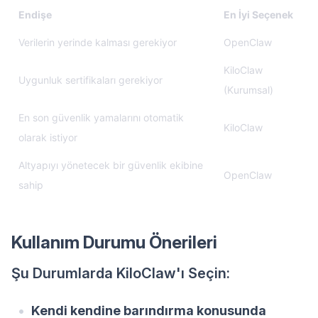
Endişe
En İyi Seçenek
Verilerin yerinde kalması gerekiyor
OpenClaw
KiloClaw
Uygunluk sertifikaları gerekiyor
(Kurumsal)
En son güvenlik yamalarını otomatik
KiloClaw
olarak istiyor
Altyapıyı yönetecek bir güvenlik ekibine
OpenClaw
sahip
Kullanım Durumu Önerileri
Şu Durumlarda KiloClaw'ı Seçin:
Kendi kendine barındırma konusunda