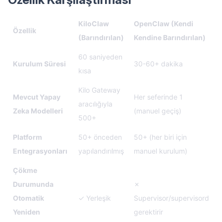
KiloClaw
OpenClaw (Kendi
Özellik
(Barındırılan)
Kendine Barındırılan)
60 saniyeden
Kurulum Süresi
30-60+ dakika
kısa
Kilo Gateway
Mevcut Yapay
Her seferinde 1
aracılığıyla
Zeka Modelleri
(manuel geçiş)
500+
Platform
50+ önceden
50+ (her biri için
Entegrasyonları
yapılandırılmış
manuel kurulum)
Çökme
Durumunda
✗
Otomatik
✓ Yerleşik
Supervisor/supervisord
Yeniden
gerektirir