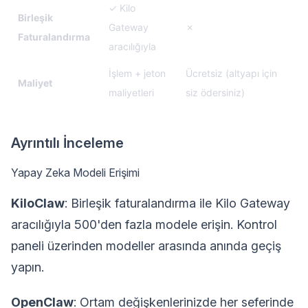
✓ Kilo
Birleşik
Gateway
✗
Faturalandırma
aracılığıyla
İşlem + jeton
Ücretsiz (altyapı için
Maliyet
maliyetleri
siz ödersiniz)
Ayrıntılı İnceleme
Yapay Zeka Modeli Erişimi
KiloClaw
: Birleşik faturalandırma ile Kilo Gateway
aracılığıyla 500'den fazla modele erişin. Kontrol
paneli üzerinden modeller arasında anında geçiş
yapın.
OpenClaw
: Ortam değişkenlerinizde her seferinde