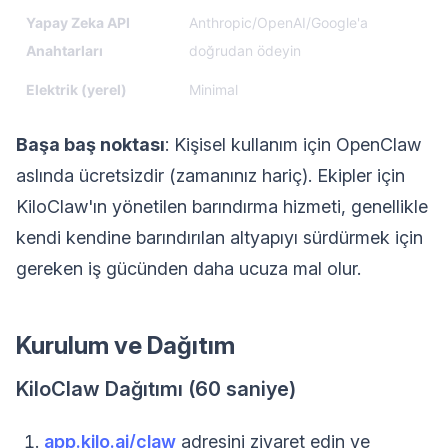
Yapay Zeka API
Anthropic/OpenAI/Google'a
Anahtarları
doğrudan ödeyin
Elektrik (yerel)
Minimal
Başa baş noktası
: Kişisel kullanım için OpenClaw
aslında ücretsizdir (zamanınız hariç). Ekipler için
KiloClaw'ın yönetilen barındırma hizmeti, genellikle
kendi kendine barındırılan altyapıyı sürdürmek için
gereken iş gücünden daha ucuza mal olur.
Kurulum ve Dağıtım
KiloClaw Dağıtımı (60 saniye)
app.kilo.ai/claw
adresini ziyaret edin ve