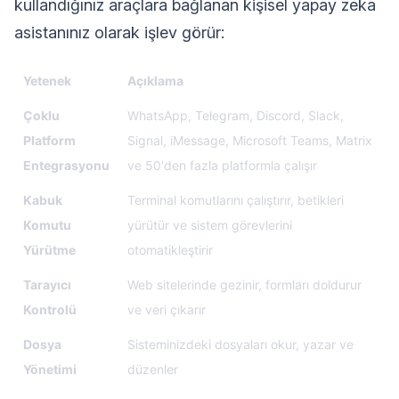
kullandığınız araçlara bağlanan kişisel yapay zeka
asistanınız olarak işlev görür:
Yetenek
Açıklama
Çoklu
WhatsApp, Telegram, Discord, Slack,
Platform
Signal, iMessage, Microsoft Teams, Matrix
Entegrasyonu
ve 50'den fazla platformla çalışır
Kabuk
Terminal komutlarını çalıştırır, betikleri
Komutu
yürütür ve sistem görevlerini
Yürütme
otomatikleştirir
Tarayıcı
Web sitelerinde gezinir, formları doldurur
Kontrolü
ve veri çıkarır
Dosya
Sisteminizdeki dosyaları okur, yazar ve
Yönetimi
düzenler