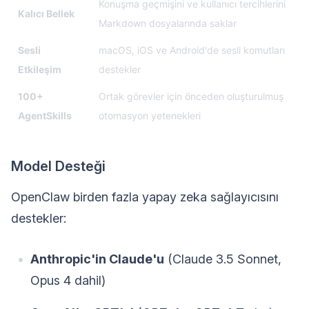
Konuşma geçmişini ve kullanıcı tercihlerini
Kalıcı Bellek
Markdown dosyalarında saklar
Sesli
macOS, iOS ve Android'de sesli komutları
Etkileşim
destekler
100+
Ortak görevler için önceden oluşturulmuş
AgentSkills
otomasyon yetenekleri
Model Desteği
OpenClaw birden fazla yapay zeka sağlayıcısını
destekler:
Anthropic'in Claude'u
(Claude 3.5 Sonnet,
Opus 4 dahil)