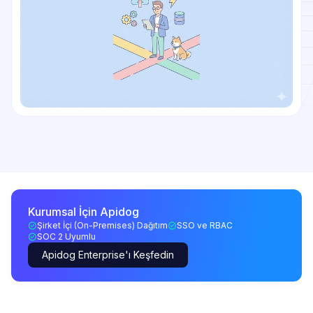
Kurumsal İçin Apidog
Şirket İçi (On-Premises) Dağıtım
SSO ve RBAC
SOC 2 Uyumlu
Apidog Enterprise'ı Keşfedin