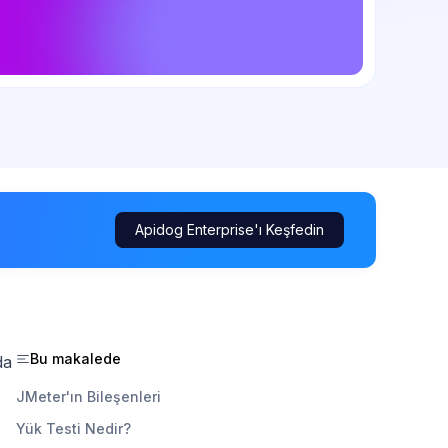
Apidog Enterprise'ı Keşfedin
Bu makalede
da
JMeter'ın Bileşenleri
Yük Testi Nedir?