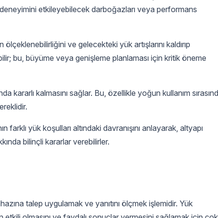
 deneyimini etkileyebilecek darboğazları veya performans
ölçeklenebilirliğini ve gelecekteki yük artışlarını kaldırıp
ilir; bu, büyüme veya genişleme planlaması için kritik öneme
a kararlı kalmasını sağlar. Bu, özellikle yoğun kullanım sırasın
reklidir.
 farklı yük koşulları altındaki davranışını anlayarak, altyapı
da bilinçli kararlar verebilirler.
 cihazına talep uygulamak ve yanıtını ölçmek işlemidir. Yük
ın etkili olmasını ve faydalı sonuçlar vermesini sağlamak için çok