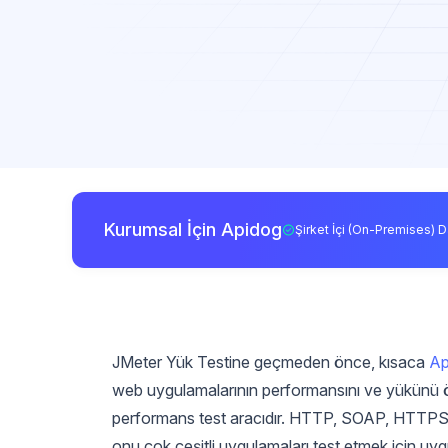
Kurumsal İçin Apidog
Şirket İçi (On-Premises) D
JMeter Yük Testine geçmeden önce, kısaca
Ap
web uygulamalarının performansını ve yükünü ölç
performans test aracıdır. HTTP, SOAP, HTTPS, F
onu çok çeşitli uygulamaları test etmek için uygu