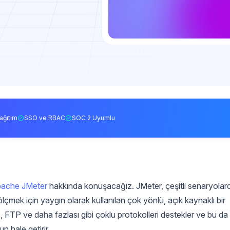
ağıtım
SSO ve RBAC
SOC 2 Uyumlu
ache JMeter
hakkında konuşacağız. JMeter, çeşitli senaryolar
mek için yaygın olarak kullanılan çok yönlü, açık kaynaklı bir
TP ve daha fazlası gibi çoklu protokolleri destekler ve bu da
n hale getirir.