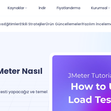
Kaynaklar
İndir
Fiyatlandırma
Kurumsal
ısı
Eğitimler
Etkili Stratejiler
Ürün Güncellemeleri
Yazılım İnceleme
Meter Nasıl
testi yapacağız ve temel