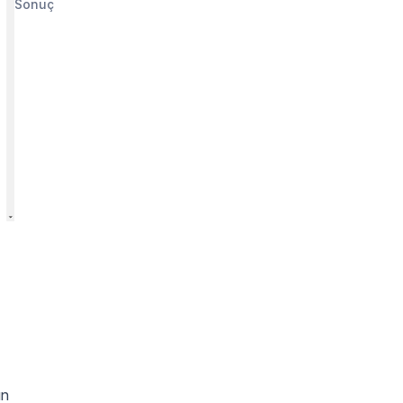
Sonuç
ın