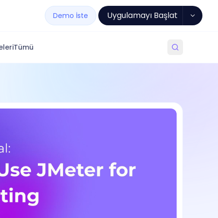
Uygulamayı Başlat
Demo İste
leri
Tümü