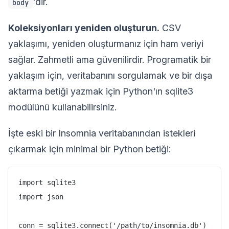
'dir.
body
Koleksiyonları yeniden oluşturun.
CSV
yaklaşımı, yeniden oluşturmanız için ham veriyi
sağlar. Zahmetli ama güvenilirdir. Programatik bir
yaklaşım için, veritabanını sorgulamak ve bir dışa
aktarma betiği yazmak için Python'ın sqlite3
modülünü kullanabilirsiniz.
İşte eski bir Insomnia veritabanından istekleri
çıkarmak için minimal bir Python betiği:
import sqlite3

import json

conn = sqlite3.connect('/path/to/insomnia.db')
