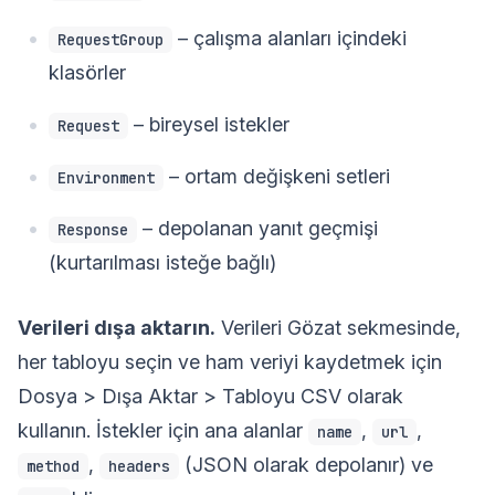
– çalışma alanları içindeki
RequestGroup
klasörler
– bireysel istekler
Request
– ortam değişkeni setleri
Environment
– depolanan yanıt geçmişi
Response
(kurtarılması isteğe bağlı)
Verileri dışa aktarın.
Verileri Gözat sekmesinde,
her tabloyu seçin ve ham veriyi kaydetmek için
Dosya > Dışa Aktar > Tabloyu CSV olarak
kullanın. İstekler için ana alanlar
,
,
name
url
,
(JSON olarak depolanır) ve
method
headers