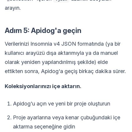
arayın.
Adım 5: Apidog'a geçin
Verilerinizi Insomnia v4 JSON formatında (ya bir
kullanıcı arayüzü dışa aktarımıyla ya da manuel
olarak yeniden yapılandırılmış şekilde) elde
ettikten sonra, Apidog'a geçiş birkaç dakika sürer.
Koleksiyonlarınızı içe aktarın.
Apidog'u açın ve yeni bir proje oluşturun
Proje ayarlarına veya kenar çubuğundaki içe
aktarma seçeneğine gidin