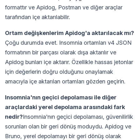
formattır ve Apidog, Postman ve diğer araçlar
tarafından içe aktarılabilir.
Ortam değişkenlerim Apidog'a aktarılacak mı?
Çoğu durumda evet. Insomnia ortamları v4 JSON
formatının bir parçası olarak dışa aktarılır ve
Apidog bunları içe aktarır. Özellikle hassas jetonlar
için değerlerin doğru olduğunu onaylamak
amacıyla içe aktarılan ortamları gözden geçirin.
Insomnia'nın geçici depolaması ile diğer
araçlardaki yerel depolama arasındaki fark
nedir?
Insomnia'nın geçici depolaması, güvenilirlik
sorunları olan bir geri dönüş moduydu. Apidog ve
Bruno, yerel depolamayı bir geri dönüş olarak