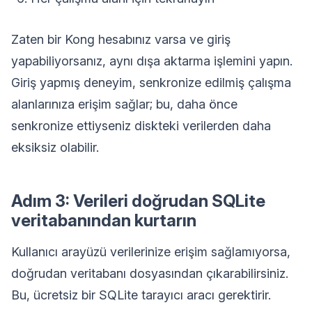
Zaten bir Kong hesabınız varsa ve giriş
yapabiliyorsanız, aynı dışa aktarma işlemini yapın.
Giriş yapmış deneyim, senkronize edilmiş çalışma
alanlarınıza erişim sağlar; bu, daha önce
senkronize ettiyseniz diskteki verilerden daha
eksiksiz olabilir.
Adım 3: Verileri doğrudan SQLite
veritabanından kurtarın
Kullanıcı arayüzü verilerinize erişim sağlamıyorsa,
doğrudan veritabanı dosyasından çıkarabilirsiniz.
Bu, ücretsiz bir SQLite tarayıcı aracı gerektirir.