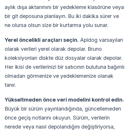
aylık dışa aktarımını bir yedekleme klasörüne veya
bir git deposuna planlayın. Bu iki dakika sürer ve
ne olursa olsun size bir kurtarma yolu sunar.
Yerel öncelikli araçları seçin.
Apidog varsayılan
olarak verileri yerel olarak depolar. Bruno
koleksiyonları diskte düz dosyalar olarak depolar.
Her ikisi de verilerinizi bir satıcının bulutuna bağımlı
olmadan görmenize ve yedeklemenize olanak
tanır.
Yükseltmeden önce veri modelini kontrol edin.
Büyük bir sürüm yayınlandığında, güncellemeden
önce geçiş notlarını okuyun. Sürüm, verilerin
nerede veya nasıl depolandığını değiştiriyorsa,