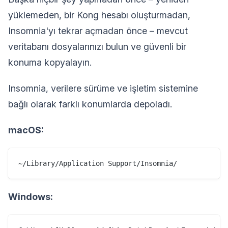
yüklemeden, bir Kong hesabı oluşturmadan,
Insomnia'yı tekrar açmadan önce – mevcut
veritabanı dosyalarınızı bulun ve güvenli bir
konuma kopyalayın.
Insomnia, verilere sürüme ve işletim sistemine
bağlı olarak farklı konumlarda depoladı.
macOS:
Windows: