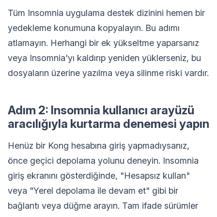
Tüm Insomnia uygulama destek dizinini hemen bir
yedekleme konumuna kopyalayın. Bu adımı
atlamayın. Herhangi bir ek yükseltme yaparsanız
veya Insomnia'yı kaldırıp yeniden yüklerseniz, bu
dosyaların üzerine yazılma veya silinme riski vardır.
Adım 2: Insomnia kullanıcı arayüzü
aracılığıyla kurtarma denemesi yapın
Henüz bir Kong hesabına giriş yapmadıysanız,
önce geçici depolama yolunu deneyin. Insomnia
giriş ekranını gösterdiğinde, "Hesapsız kullan"
veya "Yerel depolama ile devam et" gibi bir
bağlantı veya düğme arayın. Tam ifade sürümler