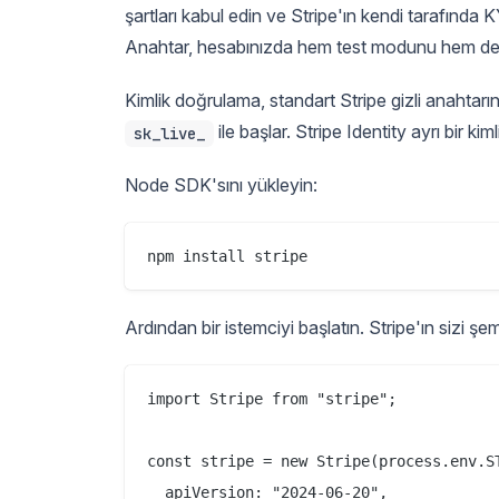
şartları kabul edin ve Stripe'ın kendi tarafında
Anahtar, hesabınızda hem test modunu hem de ca
Kimlik doğrulama, standart Stripe gizli anahtarını
ile başlar. Stripe Identity ayrı bir k
sk_live_
Node SDK'sını yükleyin:
Ardından bir istemciyi başlatın. Stripe'ın sizi ş
import Stripe from "stripe";

const stripe = new Stripe(process.env.ST
  apiVersion: "2024-06-20",
