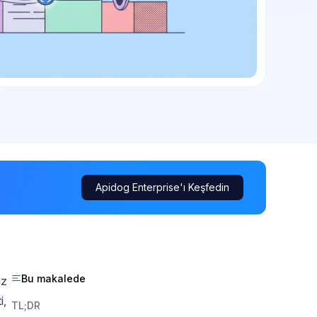
Apidog Enterprise'ı Keşfedin
Bu makalede
ız
i,
TL;DR