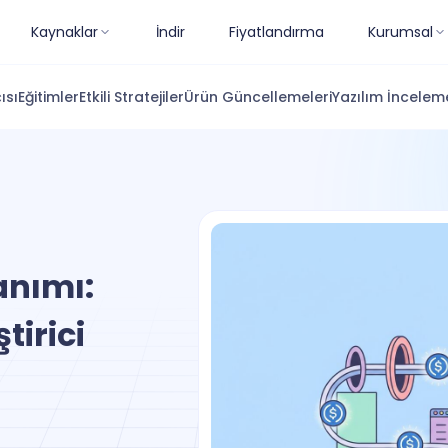
Kaynaklar
İndir
Fiyatlandırma
Kurumsal
ısı
Eğitimler
Etkili Stratejiler
Ürün Güncellemeleri
Yazılım İnceleme
anımı:
tirici