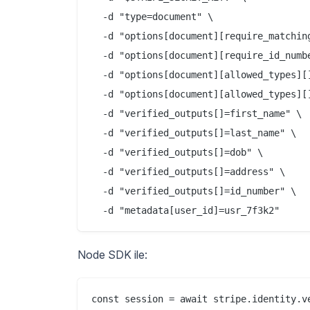
  -d "type=document" \

  -d "options[document][require_matching
  -d "options[document][require_id_numbe
  -d "options[document][allowed_types][]
  -d "options[document][allowed_types][]
  -d "verified_outputs[]=first_name" \

  -d "verified_outputs[]=last_name" \

  -d "verified_outputs[]=dob" \

  -d "verified_outputs[]=address" \

  -d "verified_outputs[]=id_number" \

Node SDK ile:
const session = await stripe.identity.ve