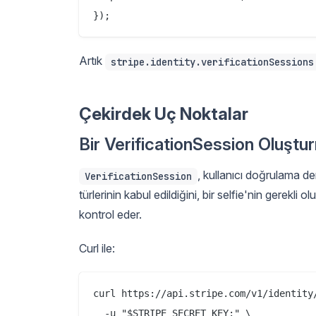
Artık
stripe.identity.verificationSessions
Çekirdek Uç Noktalar
Bir VerificationSession Oluştu
, kullanıcı doğrulama d
VerificationSession
türlerinin kabul edildiğini, bir selfie'nin gerekl
kontrol eder.
Curl ile:
curl https://api.stripe.com/v1/identity/
  -u "$STRIPE_SECRET_KEY:" \
