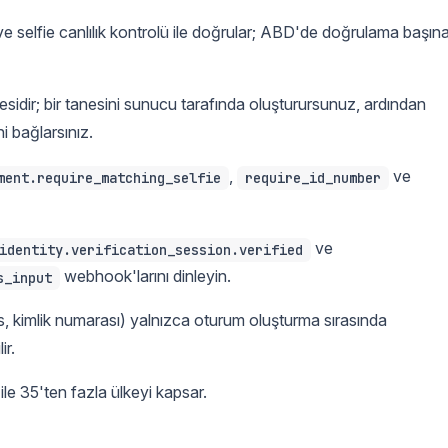
iği ve selfie canlılık kontrolü ile doğrular; ABD'de doğrulama başın
sidir; bir tanesini sunucu tarafında oluşturursunuz, ardından
ni bağlarsınız.
,
ve
ment.require_matching_selfie
require_id_number
ve
identity.verification_session.verified
webhook'larını dinleyin.
s_input
es, kimlik numarası) yalnızca oturum oluşturma sırasında
ir.
 ile 35'ten fazla ülkeyi kapsar.