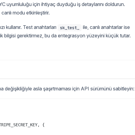
 KYC uyumluluğu için ihtiyaç duyduğu iş detaylarını doldurun.
nlı modu etkinleştirir.
zı kullanır. Test anahtarları
ile, canlı anahtarlar ise
sk_test_
imlik bilgisi gerektirmez, bu da entegrasyon yüzeyini küçük tutar.
ema değişikliğiyle asla şaşırtmaması için API sürümünü sabitleyin:
RIPE_SECRET_KEY, {
