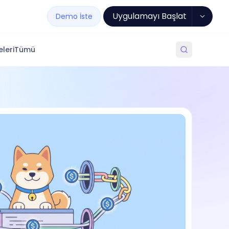
Uygulamayı Başlat
Demo İste
leri
Tümü