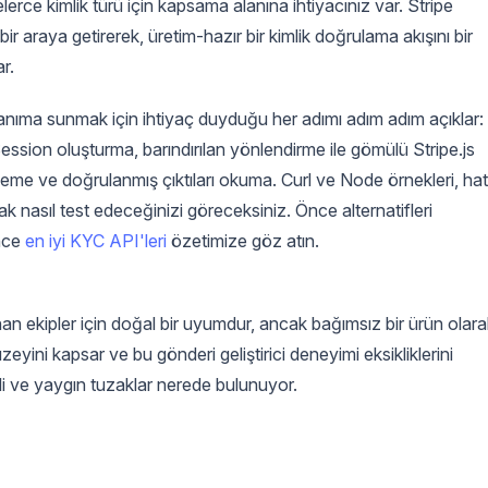
nelerce kimlik türü için kapsama alanına ihtiyacınız var. Stripe
ir araya getirerek, üretim-hazır bir kimlik doğrulama akışını bir
r.
 kullanıma sunmak için ihtiyaç duyduğu her adımı adım adım açıklar:
Session oluşturma, barındırılan yönlendirme ile gömülü Stripe.js
eme ve doğrulanmış çıktıları okuma. Curl ve Node örnekleri, ha
rak nasıl test edeceğinizi göreceksiniz. Önce alternatifleri
önce
en iyi KYC API'leri
özetimize göz atın.
anan ekipler için doğal bir uyumdur, ancak bağımsız bir ürün olar
üzeyini kapsar ve bu gönderi geliştirici deneyimi eksikliklerini
li ve yaygın tuzaklar nerede bulunuyor.