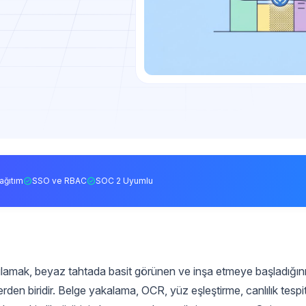
ağıtım
SSO ve RBAC
SOC 2 Uyumlu
ğrulamak, beyaz tahtada basit görünen ve inşa etmeye başladığın
en biridir. Belge yakalama, OCR, yüz eşleştirme, canlılık tespit