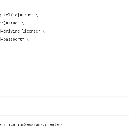
_selfie]=true" \

r]=true" \

=driving_license" \

=passport" \

rificationSessions.create({
