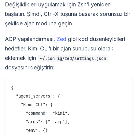
Değişiklikleri uygulamak için Zsh'i yeniden
başlatın. Şimdi, Ctrl-X tuşuna basarak sorunsuz bir
şekilde ajan moduna geçin.
ACP yapılandırması,
Zed
gibi kod düzenleyicileri
hedefler. Kimi CLI'ı bir ajan sunucusu olarak
eklemek için
~/.config/zed/settings.json
dosyasını değiştirin:
{

  "agent_servers": {

    "Kimi CLI": {

      "command": "kimi",

      "args": ["--acp"],

      "env": {}
