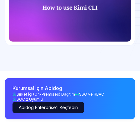
Kurumsal İçin Apidog
Şirket İçi (On-Premises) Dağıtım
SSO ve RBAC
SOC 2 Uyumlu
Apidog Enterprise'ı Keşfedin