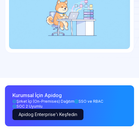
Kurumsal İçin Apidog
Şirket İçi (On-Premises) Dağıtım
SSO ve RBAC
SOC 2 Uyumlu
Apidog Enterprise'ı Keşfedin