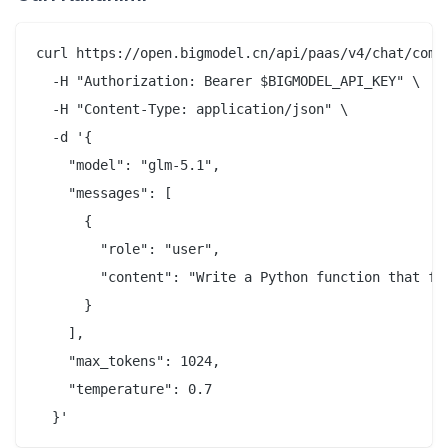
curl https://open.bigmodel.cn/api/paas/v4/chat/compl
  -H "Authorization: Bearer $BIGMODEL_API_KEY" \

  -H "Content-Type: application/json" \

  -d '{

    "model": "glm-5.1",

    "messages": [

      {

        "role": "user",

        "content": "Write a Python function that fi
      }

    ],

    "max_tokens": 1024,

    "temperature": 0.7
