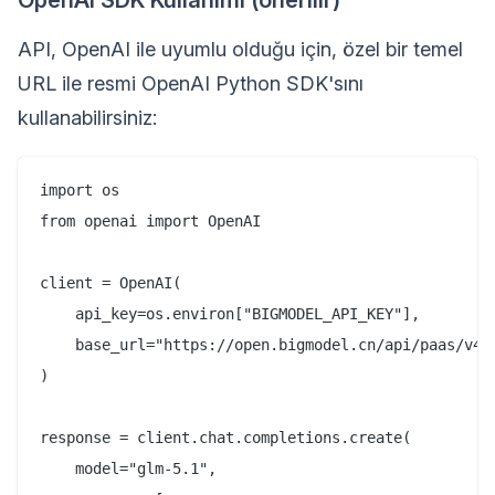
OpenAI SDK Kullanımı (önerilir)
API, OpenAI ile uyumlu olduğu için, özel bir temel
URL ile resmi OpenAI Python SDK'sını
kullanabilirsiniz:
import os

from openai import OpenAI

client = OpenAI(

    api_key=os.environ["BIGMODEL_API_KEY"],

    base_url="https://open.bigmodel.cn/api/paas/v4/"
)

response = client.chat.completions.create(

    model="glm-5.1",
