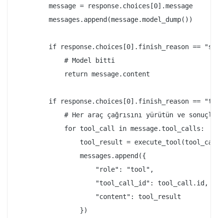
        message = response.choices[0].message

        messages.append(message.model_dump())

        if response.choices[0].finish_reason == "sto
            # Model bitti

            return message.content

        if response.choices[0].finish_reason == "too
            # Her araç çağrısını yürütün ve sonuçlar
            for tool_call in message.tool_calls:

                tool_result = execute_tool(tool_call
                messages.append({

                    "role": "tool",

                    "tool_call_id": tool_call.id,

                    "content": tool_result

                })
