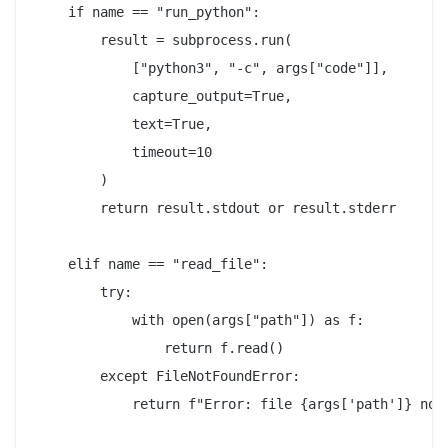
    if name == "run_python":

        result = subprocess.run(

            ["python3", "-c", args["code"]],

            capture_output=True,

            text=True,

            timeout=10

        )

        return result.stdout or result.stderr

    elif name == "read_file":

        try:

            with open(args["path"]) as f:

                return f.read()

        except FileNotFoundError:

            return f"Error: file {args['path']} not 