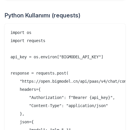
Python Kullanımı (requests)
import os

import requests

api_key = os.environ["BIGMODEL_API_KEY"]

response = requests.post(

    "https://open.bigmodel.cn/api/paas/v4/chat/compl
    headers={

        "Authorization": f"Bearer {api_key}",

        "Content-Type": "application/json"

    },

    json={
