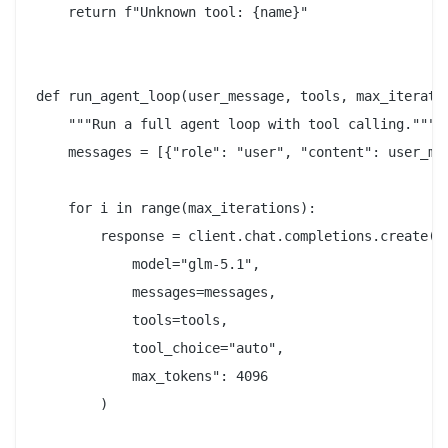
    return f"Unknown tool: {name}"

def run_agent_loop(user_message, tools, max_iteratio
    """Run a full agent loop with tool calling."""

    messages = [{"role": "user", "content": user_mes
    for i in range(max_iterations):

        response = client.chat.completions.create(

            model="glm-5.1",

            messages=messages,

            tools=tools,

            tool_choice="auto",

            max_tokens": 4096

        )
