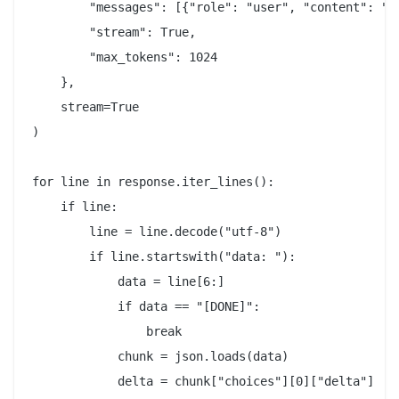
        "messages": [{"role": "user", "content": "Wr
        "stream": True,

        "max_tokens": 1024

    },

    stream=True

)

for line in response.iter_lines():

    if line:

        line = line.decode("utf-8")

        if line.startswith("data: "):

            data = line[6:]

            if data == "[DONE]":

                break

            chunk = json.loads(data)

            delta = chunk["choices"][0]["delta"]
