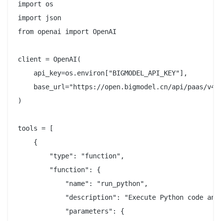
import os

import json

from openai import OpenAI

client = OpenAI(

    api_key=os.environ["BIGMODEL_API_KEY"],

    base_url="https://open.bigmodel.cn/api/paas/v4/"
)

tools = [

    {

        "type": "function",

        "function": {

            "name": "run_python",

            "description": "Execute Python code and
            "parameters": {
