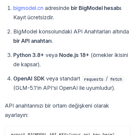
bigmodel.cn
adresinde
bir BigModel hesabı
.
Kayıt ücretsizdir.
BigModel konsolundaki API Anahtarları altında
bir API anahtarı
.
Python 3.8+
veya
Node.js 18+
(örnekler ikisini
de kapsar).
OpenAI SDK
veya standart
/
requests
fetch
(GLM-5.1'in API'si OpenAI ile uyumludur).
API anahtarınızı bir ortam değişkeni olarak
ayarlayın: