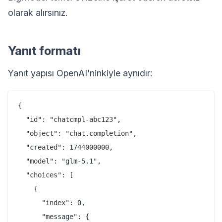
olarak alırsınız.
Yanıt formatı
Yanıt yapısı OpenAI'ninkiyle aynıdır:
{

  "id": "chatcmpl-abc123",

  "object": "chat.completion",

  "created": 1744000000,

  "model": "glm-5.1",

  "choices": [

    {

      "index": 0,

      "message": {
