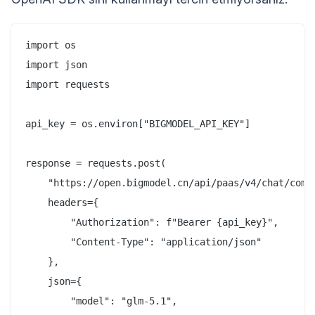
import os

import json

import requests

api_key = os.environ["BIGMODEL_API_KEY"]

response = requests.post(

    "https://open.bigmodel.cn/api/paas/v4/chat/compl
    headers={

        "Authorization": f"Bearer {api_key}",

        "Content-Type": "application/json"

    },

    json={

        "model": "glm-5.1",
