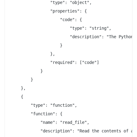
                "type": "object",

                "properties": {

                    "code": {

                        "type": "string",

                        "description": "The Python c
                    }

                },

                "required": ["code"]

            }

        }

    },

    {

        "type": "function",

        "function": {

            "name": "read_file",

            "description": "Read the contents of a f