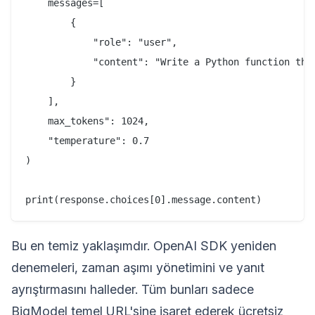
    messages=[

        {

            "role": "user",

            "content": "Write a Python function tha
        }

    ],

    max_tokens": 1024,

    "temperature": 0.7

)

Bu en temiz yaklaşımdır. OpenAI SDK yeniden
denemeleri, zaman aşımı yönetimini ve yanıt
ayrıştırmasını halleder. Tüm bunları sadece
BigModel temel URL'sine işaret ederek ücretsiz