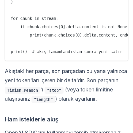
)

for chunk in stream:

    if chunk.choices[0].delta.content is not None:

        print(chunk.choices[0].delta.content, end=""
Akıştaki her parça, son parçadan bu yana yalnızca
yeni token'ları içeren bir delta'dır. Son parçanın
'ı
(veya token limitine
finish_reason
"stop"
ulaşırsanız
) olarak ayarlanır.
"length"
Ham isteklerle akış
OpenAI SDK'sını kullanmayı tercih etmiyorsanız: