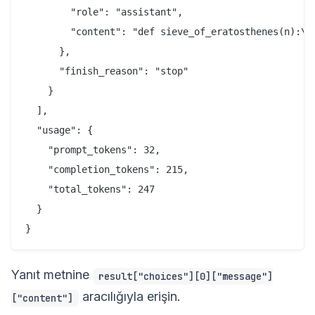
        "role": "assistant",

        "content": "def sieve_of_eratosthenes(n):\n 
      },

      "finish_reason": "stop"

    }

  ],

  "usage": {

    "prompt_tokens": 32,

    "completion_tokens": 215,

    "total_tokens": 247

  }

Yanıt metnine
result["choices"][0]["message"]
aracılığıyla erişin.
["content"]