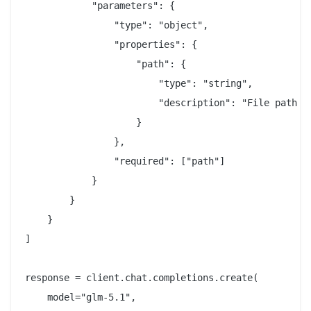
            "parameters": {

                "type": "object",

                "properties": {

                    "path": {

                        "type": "string",

                        "description": "File path to
                    }

                },

                "required": ["path"]

            }

        }

    }

]

response = client.chat.completions.create(

    model="glm-5.1",
