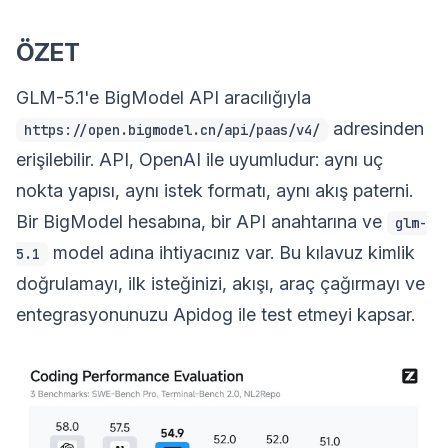
ÖZET
GLM-5.1'e BigModel API aracılığıyla
adresinden
https://open.bigmodel.cn/api/paas/v4/
erişilebilir. API, OpenAI ile uyumludur: aynı uç
nokta yapısı, aynı istek formatı, aynı akış paterni.
Bir BigModel hesabına, bir API anahtarına ve
glm-
model adına ihtiyacınız var. Bu kılavuz kimlik
5.1
doğrulamayı, ilk isteğinizi, akışı, araç çağırmayı ve
entegrasyonunuzu Apidog ile test etmeyi kapsar.