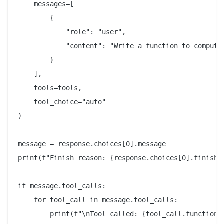
    messages=[

        {

            "role": "user",

            "content": "Write a function to compute
        }

    ],

    tools=tools,

    tool_choice="auto"

)

message = response.choices[0].message

print(f"Finish reason: {response.choices[0].finish_r
if message.tool_calls:

    for tool_call in message.tool_calls:

        print(f"\nTool called: {tool_call.function.n