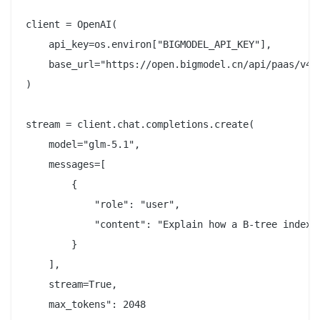
client = OpenAI(

    api_key=os.environ["BIGMODEL_API_KEY"],

    base_url="https://open.bigmodel.cn/api/paas/v4/"
)

stream = client.chat.completions.create(

    model="glm-5.1",

    messages=[

        {

            "role": "user",

            "content": "Explain how a B-tree index w
        }

    ],

    stream=True,

    max_tokens": 2048
