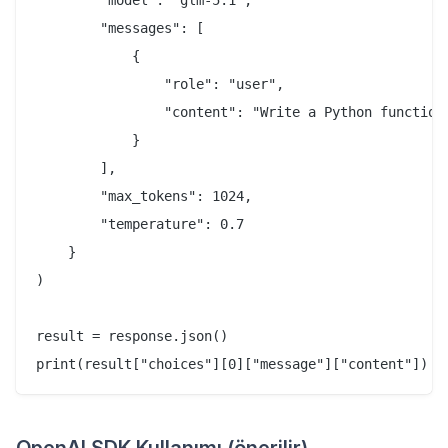
        "model": "glm-5.1",

        "messages": [

            {

                "role": "user",

                "content": "Write a Python function
            }

        ],

        "max_tokens": 1024,

        "temperature": 0.7

    }

)

result = response.json()
