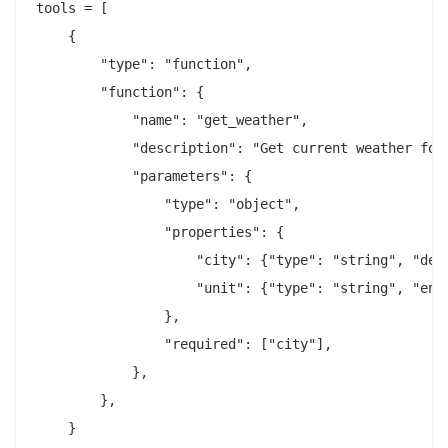
tools = [

    {

        "type": "function",

        "function": {

            "name": "get_weather",

            "description": "Get current weather for 
            "parameters": {

                "type": "object",

                "properties": {

                    "city": {"type": "string", "desc
                    "unit": {"type": "string", "enum
                },

                "required": ["city"],

            },

        },

    }
