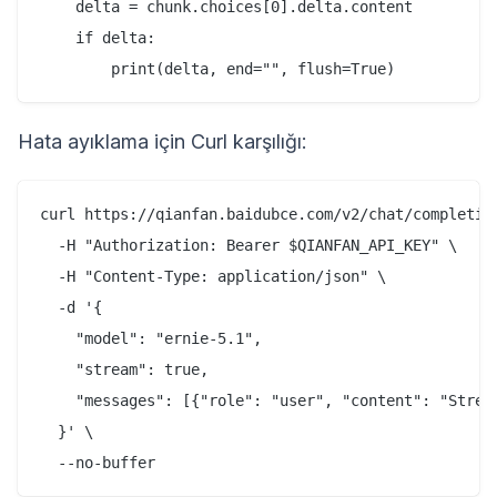
    delta = chunk.choices[0].delta.content

    if delta:

Hata ayıklama için Curl karşılığı:
curl https://qianfan.baidubce.com/v2/chat/completion
  -H "Authorization: Bearer $QIANFAN_API_KEY" \

  -H "Content-Type: application/json" \

  -d '{

    "model": "ernie-5.1",

    "stream": true,

    "messages": [{"role": "user", "content": "Stream
  }' \
