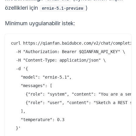
özellikleri için
)
ernie-5.1-preview
Minimum uygulanabilir istek:
curl https://qianfan.baidubce.com/v2/chat/completion
  -H "Authorization: Bearer $QIANFAN_API_KEY" \

  -H "Content-Type: application/json" \

  -d '{

    "model": "ernie-5.1",

    "messages": [

      {"role": "system", "content": "You are a senio
      {"role": "user", "content": "Sketch a REST sch
    ],

    "temperature": 0.3
