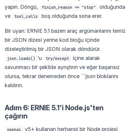
yapın. Döngü,
olduğunda
finish_reason == "stop"
ve
boş olduğunda sona erer.
tool_calls
Bir uyarı: ERNIE 5.1 bazen araç argümanlarını temiz
bir JSON dizesi yerine kod bloğu içinde
dizeleştirilmiş bir JSON olarak döndürür.
'u
içine alarak
json.loads()
try/except
savunmacı bir şekilde ayrıştırın ve eğer başarısız
olursa, tekrar denemeden önce ```json bloklarını
kaldırın.
Adım 6: ERNIE 5.1'i Node.js'ten
çağırın
v5+ kullanan herhangi bir Node projesi
openai