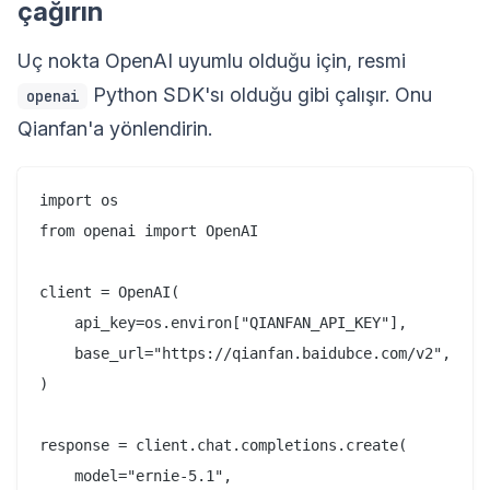
çağırın
Uç nokta OpenAI uyumlu olduğu için, resmi
Python SDK'sı olduğu gibi çalışır. Onu
openai
Qianfan'a yönlendirin.
import os

from openai import OpenAI

client = OpenAI(

    api_key=os.environ["QIANFAN_API_KEY"],

    base_url="https://qianfan.baidubce.com/v2",

)

response = client.chat.completions.create(

    model="ernie-5.1",
