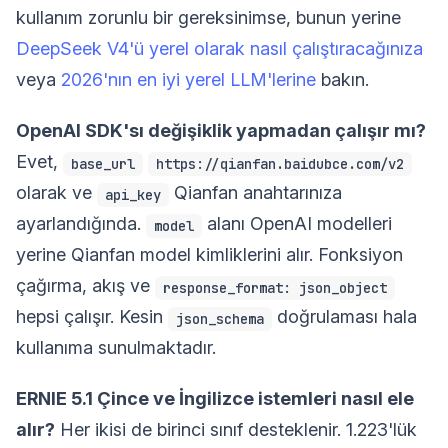
kullanım zorunlu bir gereksinimse, bunun yerine
DeepSeek V4'ü yerel olarak nasıl çalıştıracağınıza
veya
2026'nın en iyi yerel LLM'lerine
bakın.
OpenAI SDK'sı değişiklik yapmadan çalışır mı?
Evet,
base_url
https://qianfan.baidubce.com/v2
olarak ve
Qianfan anahtarınıza
api_key
ayarlandığında.
alanı OpenAI modelleri
model
yerine Qianfan model kimliklerini alır. Fonksiyon
çağırma, akış ve
response_format: json_object
hepsi çalışır. Kesin
doğrulaması hala
json_schema
kullanıma sunulmaktadır.
ERNIE 5.1 Çince ve İngilizce istemleri nasıl ele
alır?
Her ikisi de birinci sınıf desteklenir. 1.223'lük