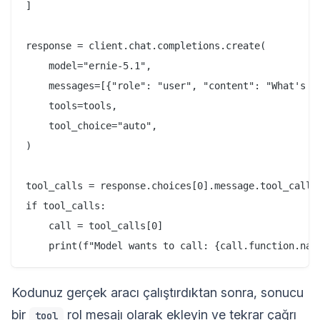
]

response = client.chat.completions.create(

    model="ernie-5.1",

    messages=[{"role": "user", "content": "What's th
    tools=tools,

    tool_choice="auto",

)

tool_calls = response.choices[0].message.tool_calls

if tool_calls:

    call = tool_calls[0]

Kodunuz gerçek aracı çalıştırdıktan sonra, sonucu
bir
rol mesajı olarak ekleyin ve tekrar çağrı
tool