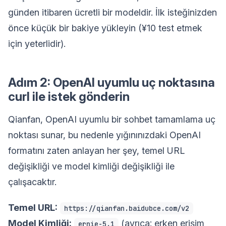
günden itibaren ücretli bir modeldir. İlk isteğinizden
önce küçük bir bakiye yükleyin (¥10 test etmek
için yeterlidir).
Adım 2: OpenAI uyumlu uç noktasına
curl ile istek gönderin
Qianfan, OpenAI uyumlu bir sohbet tamamlama uç
noktası sunar, bu nedenle yığınınızdaki OpenAI
formatını zaten anlayan her şey, temel URL
değişikliği ve model kimliği değişikliği ile
çalışacaktır.
Temel URL:
https://qianfan.baidubce.com/v2
Model Kimliği:
(ayrıca: erken erişim
ernie-5.1