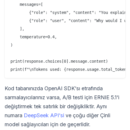
    messages=[

        {"role": "system", "content": "You explain A
        {"role": "user", "content": "Why would I us
    ],

    temperature=0.4,

)

print(response.choices[0].message.content)

Kod tabanınızda OpenAI SDK'sı etrafında
sarmalayıcılarınız varsa, A/B testi için ERNIE 5.1'i
değiştirmek tek satırlık bir değişikliktir. Aynı
numara
DeepSeek API'si
ve çoğu diğer Çinli
model sağlayıcıları için de geçerlidir.