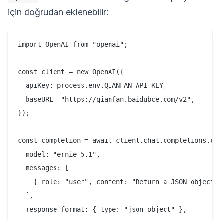
için doğrudan eklenebilir:
import OpenAI from "openai";

const client = new OpenAI({

  apiKey: process.env.QIANFAN_API_KEY,

  baseURL: "https://qianfan.baidubce.com/v2",

});

const completion = await client.chat.completions.cre
  model: "ernie-5.1",

  messages: [

    { role: "user", content: "Return a JSON object w
  ],

  response_format: { type: "json_object" },
