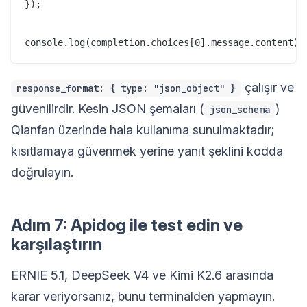
});

çalışır ve
response_format: { type: "json_object" }
güvenilirdir. Kesin JSON şemaları (
)
json_schema
Qianfan üzerinde hala kullanıma sunulmaktadır;
kısıtlamaya güvenmek yerine yanıt şeklini kodda
doğrulayın.
Adım 7: Apidog ile test edin ve
karşılaştırın
ERNIE 5.1, DeepSeek V4 ve Kimi K2.6 arasında
karar veriyorsanız, bunu terminalden yapmayın.