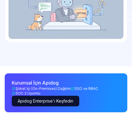
Kurumsal İçin Apidog
Şirket İçi (On-Premises) Dağıtım
SSO ve RBAC
SOC 2 Uyumlu
Apidog Enterprise'ı Keşfedin