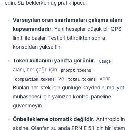
edin. Siz beklerken üç pratik ipucu:
Varsayılan oran sınırlamaları çalışma alanı
kapsamındadır.
Yeni hesaplar düşük bir QPS
limiti ile başlar. Testleri bitirdikten sonra
konsoldan yükseltin.
Token kullanımı yanıtta görünür.
usage
alanı, her çağrı için
,
prompt_tokens
ve
verir.
completion_tokens
total_tokens
Bunları her istek için günlüğe kaydedin; maliyet
muhasebesi için yalnızca kontrol paneline
güvenmeyin.
Önbellekleme otomatik değildir.
Anthropic'in
aksine, Qianfan şu anda ERNIE 5.1 için bir istem