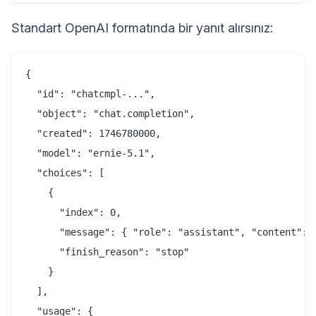
Standart OpenAI formatında bir yanıt alırsınız:
{

  "id": "chatcmpl-...",

  "object": "chat.completion",

  "created": 1746780000,

  "model": "ernie-5.1",

  "choices": [

    {

      "index": 0,

      "message": { "role": "assistant", "content": "
      "finish_reason": "stop"

    }

  ],

  "usage": {
