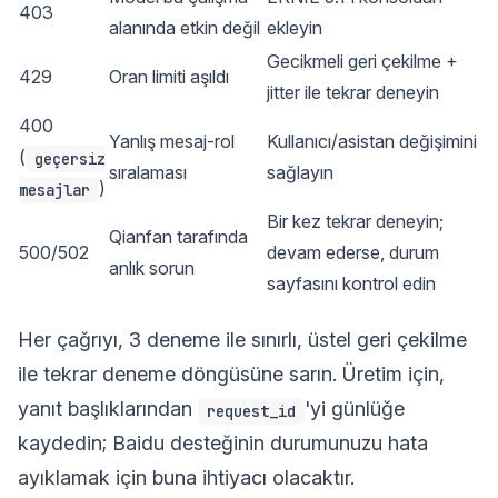
403
alanında etkin değil
ekleyin
Gecikmeli geri çekilme +
429
Oran limiti aşıldı
jitter ile tekrar deneyin
400
Yanlış mesaj-rol
Kullanıcı/asistan değişimini
(
geçersiz
sıralaması
sağlayın
)
mesajlar
Bir kez tekrar deneyin;
Qianfan tarafında
500/502
devam ederse, durum
anlık sorun
sayfasını kontrol edin
Her çağrıyı, 3 deneme ile sınırlı, üstel geri çekilme
ile tekrar deneme döngüsüne sarın. Üretim için,
yanıt başlıklarından
'yi günlüğe
request_id
kaydedin; Baidu desteğinin durumunuzu hata
ayıklamak için buna ihtiyacı olacaktır.