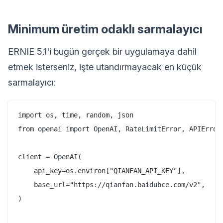
Minimum üretim odaklı sarmalayıcı
ERNIE 5.1'i bugün gerçek bir uygulamaya dahil
etmek isterseniz, işte utandırmayacak en küçük
sarmalayıcı:
import os, time, random, json

from openai import OpenAI, RateLimitError, APIError

client = OpenAI(

    api_key=os.environ["QIANFAN_API_KEY"],

    base_url="https://qianfan.baidubce.com/v2",

)
