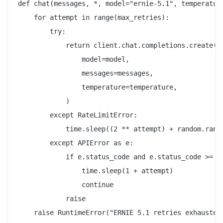
def chat(messages, *, model="ernie-5.1", temperature
    for attempt in range(max_retries):

        try:

            return client.chat.completions.create(

                model=model,

                messages=messages,

                temperature=temperature,

            )

        except RateLimitError:

            time.sleep((2 ** attempt) + random.rando
        except APIError as e:

            if e.status_code and e.status_code >= 50
                time.sleep(1 + attempt)

                continue

            raise
