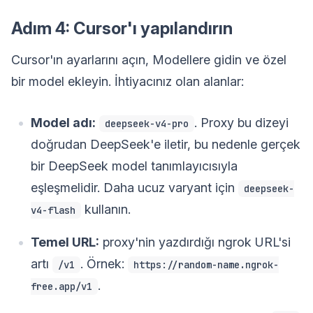
Adım 4: Cursor'ı yapılandırın
Cursor'ın ayarlarını açın, Modellere gidin ve özel
bir model ekleyin. İhtiyacınız olan alanlar:
Model adı:
. Proxy bu dizeyi
deepseek-v4-pro
doğrudan DeepSeek'e iletir, bu nedenle gerçek
bir DeepSeek model tanımlayıcısıyla
eşleşmelidir. Daha ucuz varyant için
deepseek-
kullanın.
v4-flash
Temel URL:
proxy'nin yazdırdığı ngrok URL'si
artı
. Örnek:
/v1
https://random-name.ngrok-
.
free.app/v1