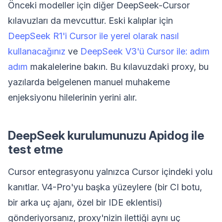
Önceki modeller için diğer DeepSeek-Cursor
kılavuzları da mevcuttur. Eski kalıplar için
DeepSeek R1'i Cursor ile yerel olarak nasıl
kullanacağınız
ve
DeepSeek V3'ü Cursor ile: adım
adım
makalelerine bakın. Bu kılavuzdaki proxy, bu
yazılarda belgelenen manuel muhakeme
enjeksiyonu hilelerinin yerini alır.
DeepSeek kurulumunuzu Apidog ile
test etme
Cursor entegrasyonu yalnızca Cursor içindeki yolu
kanıtlar. V4-Pro'yu başka yüzeylere (bir CI botu,
bir arka uç ajanı, özel bir IDE eklentisi)
gönderiyorsanız, proxy'nizin ilettiği aynı uç