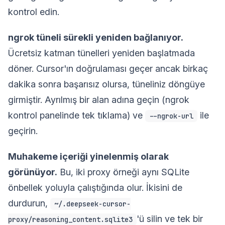
kontrol edin.
ngrok tüneli sürekli yeniden bağlanıyor.
Ücretsiz katman tünelleri yeniden başlatmada
döner. Cursor'ın doğrulaması geçer ancak birkaç
dakika sonra başarısız olursa, tüneliniz döngüye
girmiştir. Ayrılmış bir alan adına geçin (ngrok
kontrol panelinde tek tıklama) ve
ile
--ngrok-url
geçirin.
Muhakeme içeriği yinelenmiş olarak
görünüyor.
Bu, iki proxy örneği aynı SQLite
önbellek yoluyla çalıştığında olur. İkisini de
durdurun,
~/.deepseek-cursor-
'ü silin ve tek bir
proxy/reasoning_content.sqlite3