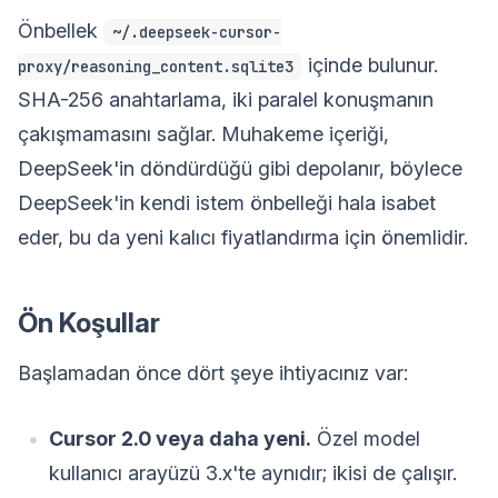
Önbellek
~/.deepseek-cursor-
içinde bulunur.
proxy/reasoning_content.sqlite3
SHA-256 anahtarlama, iki paralel konuşmanın
çakışmamasını sağlar. Muhakeme içeriği,
DeepSeek'in döndürdüğü gibi depolanır, böylece
DeepSeek'in kendi istem önbelleği hala isabet
eder, bu da yeni kalıcı fiyatlandırma için önemlidir.
Ön Koşullar
Başlamadan önce dört şeye ihtiyacınız var:
Cursor 2.0 veya daha yeni.
Özel model
kullanıcı arayüzü 3.x'te aynıdır; ikisi de çalışır.