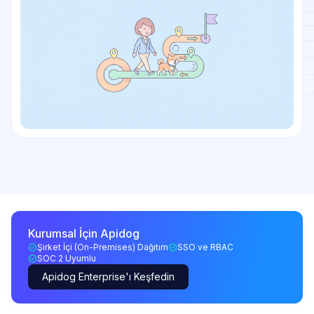
Kurumsal İçin Apidog
Şirket İçi (On-Premises) Dağıtım
SSO ve RBAC
SOC 2 Uyumlu
Apidog Enterprise'ı Keşfedin