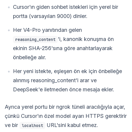
Cursor'ın giden sohbet istekleri için yerel bir
portta (varsayılan 9000) dinler.
Her V4-Pro yanıtından gelen
'i, kanonik konuşma ön
reasoning_content
ekinin SHA-256'sına göre anahtarlayarak
önbelleğe alır.
Her yeni istekte, eşleşen ön ek için önbelleğe
alınmış reasoning_content'i arar ve
DeepSeek'e iletmeden önce mesaja ekler.
Ayrıca yerel portu bir ngrok tüneli aracılığıyla açar,
çünkü Cursor'ın özel model ayarı HTTPS gerektirir
ve bir
URL'sini kabul etmez.
localhost