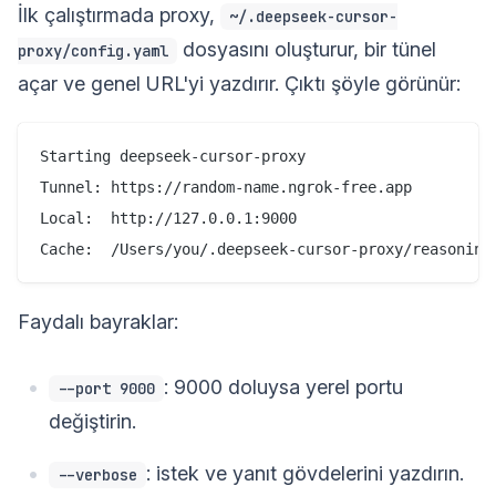
İlk çalıştırmada proxy,
~/.deepseek-cursor-
dosyasını oluşturur, bir tünel
proxy/config.yaml
açar ve genel URL'yi yazdırır. Çıktı şöyle görünür:
Starting deepseek-cursor-proxy

Tunnel: https://random-name.ngrok-free.app

Local:  http://127.0.0.1:9000

Faydalı bayraklar:
: 9000 doluysa yerel portu
--port 9000
değiştirin.
: istek ve yanıt gövdelerini yazdırın.
--verbose