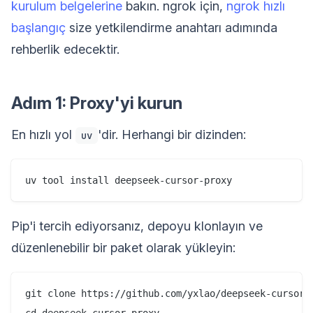
kurulum belgelerine
bakın. ngrok için,
ngrok hızlı
başlangıç
size yetkilendirme anahtarı adımında
rehberlik edecektir.
Adım 1: Proxy'yi kurun
En hızlı yol
'dir. Herhangi bir dizinden:
uv
Pip'i tercih ediyorsanız, depoyu klonlayın ve
düzenlenebilir bir paket olarak yükleyin:
git clone https://github.com/yxlao/deepseek-cursor-p
cd deepseek-cursor-proxy
