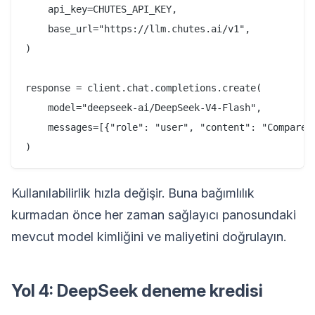
    api_key=CHUTES_API_KEY,

    base_url="https://llm.chutes.ai/v1",

)

response = client.chat.completions.create(

    model="deepseek-ai/DeepSeek-V4-Flash",

    messages=[{"role": "user", "content": "Compare C
Kullanılabilirlik hızla değişir. Buna bağımlılık
kurmadan önce her zaman sağlayıcı panosundaki
mevcut model kimliğini ve maliyetini doğrulayın.
Yol 4: DeepSeek deneme kredisi