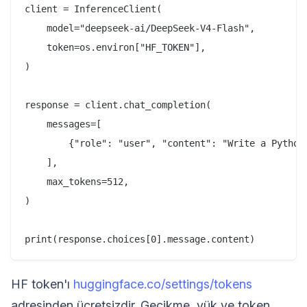
client = InferenceClient(

    model="deepseek-ai/DeepSeek-V4-Flash",

    token=os.environ["HF_TOKEN"],

)

response = client.chat_completion(

    messages=[

        {"role": "user", "content": "Write a Python 
    ],

    max_tokens=512,

)

HF token'ı
huggingface.co/settings/tokens
adresinden ücretsizdir. Gecikme, yük ve token