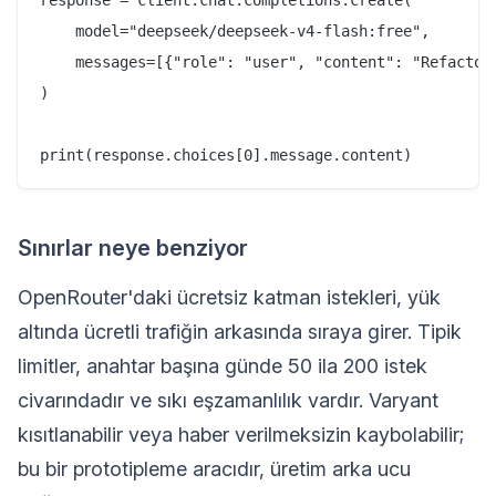
response = client.chat.completions.create(

    model="deepseek/deepseek-v4-flash:free",

    messages=[{"role": "user", "content": "Refactor 
)

Sınırlar neye benziyor
OpenRouter'daki ücretsiz katman istekleri, yük
altında ücretli trafiğin arkasında sıraya girer. Tipik
limitler, anahtar başına günde 50 ila 200 istek
civarındadır ve sıkı eşzamanlılık vardır. Varyant
kısıtlanabilir veya haber verilmeksizin kaybolabilir;
bu bir prototipleme aracıdır, üretim arka ucu