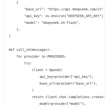
    {

        "base_url": "https://api.deepseek.com/v1",

        "api_key": os.environ["DEEPSEEK_API_KEY"],

        "model": "deepseek-v4-flash",

    },

]

def call_v4(messages):

    for provider in PROVIDERS:

        try:

            client = OpenAI(

                api_key=provider["api_key"],

                base_url=provider["base_url"],

            )

            return client.chat.completions.create(

                model=provider["model"],
