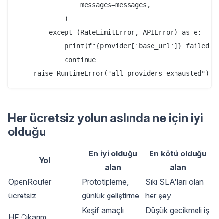
                messages=messages,

            )

        except (RateLimitError, APIError) as e:

            print(f"{provider['base_url']} failed: {
            continue

Her ücretsiz yolun aslında ne için iyi
olduğu
En iyi olduğu
En kötü olduğu
Yol
alan
alan
OpenRouter
Prototipleme,
Sıkı SLA'ları olan
ücretsiz
günlük geliştirme
her şey
Keşif amaçlı
Düşük gecikmeli iş
HF Çıkarım