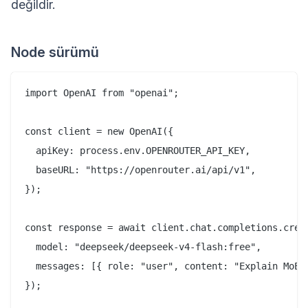
değildir.
Node sürümü
import OpenAI from "openai";

const client = new OpenAI({

  apiKey: process.env.OPENROUTER_API_KEY,

  baseURL: "https://openrouter.ai/api/v1",

});

const response = await client.chat.completions.creat
  model: "deepseek/deepseek-v4-flash:free",

  messages: [{ role: "user", content: "Explain MoE r
});
