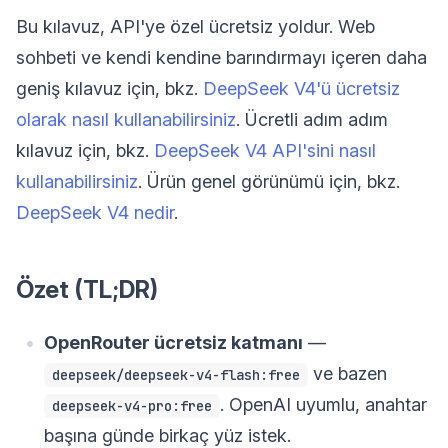
Bu kılavuz, API'ye özel ücretsiz yoldur. Web
sohbeti ve kendi kendine barındırmayı içeren daha
geniş kılavuz için, bkz.
DeepSeek V4'ü ücretsiz
olarak nasıl kullanabilirsiniz
. Ücretli adım adım
kılavuz için, bkz.
DeepSeek V4 API'sini nasıl
kullanabilirsiniz
. Ürün genel görünümü için, bkz.
DeepSeek V4 nedir
.
Özet (TL;DR)
OpenRouter ücretsiz katmanı
—
ve bazen
deepseek/deepseek-v4-flash:free
. OpenAI uyumlu, anahtar
deepseek-v4-pro:free
başına günde birkaç yüz istek.