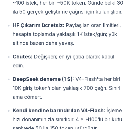
~100 istek, her biri ~50K token. Günde belki 30
ila 50 gerçek geliştirme çağrısı için kullanışlıdır.
HF Çıkarım ücretsiz:
Paylaşılan oran limitleri,
hesapta toplamda yaklaşık 1K istek/gün; yük
altında bazen daha yavaş.
Chutes:
Değişken; en iyi çaba olarak kabul
edin.
DeepSeek deneme (1 $):
V4-Flash'ta her biri
10K giriş token'ı olan yaklaşık 700 çağrı. Sınırlı
ama cömert.
Kendi kendine barındırılan V4-Flash:
İşleme
hızı donanımınızla sınırlıdır. 4 × H100'lü bir kutu
saniyede 50 ila 150 token'ı sürdürür.