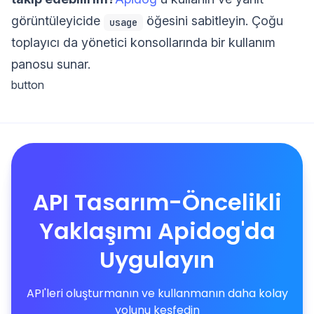
görüntüleyicide
öğesini sabitleyin. Çoğu
usage
toplayıcı da yönetici konsollarında bir kullanım
panosu sunar.
button
API Tasarım-Öncelikli
Yaklaşımı Apidog'da
Uygulayın
API'leri oluşturmanın ve kullanmanın daha kolay
yolunu keşfedin