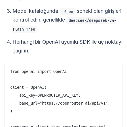
Model kataloğunda
soneki olan girişleri
:free
kontrol edin, genellikle
deepseek/deepseek-v4-
.
flash:free
Herhangi bir OpenAI uyumlu SDK ile uç noktayı
çağırın.
from openai import OpenAI

client = OpenAI(

    api_key=OPENROUTER_API_KEY,

    base_url="https://openrouter.ai/api/v1",

)
