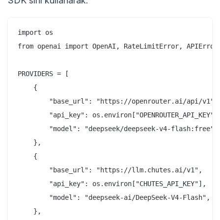
SDK'sını kullanarak:
import os

from openai import OpenAI, RateLimitError, APIError

PROVIDERS = [

    {

        "base_url": "https://openrouter.ai/api/v1",

        "api_key": os.environ["OPENROUTER_API_KEY"],
        "model": "deepseek/deepseek-v4-flash:free",

    },

    {

        "base_url": "https://llm.chutes.ai/v1",

        "api_key": os.environ["CHUTES_API_KEY"],

        "model": "deepseek-ai/DeepSeek-V4-Flash",

    },
