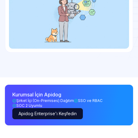
Kurumsal İçin Apidog
Şirket İçi (On-Premises) Dağıtım
SSO ve RBAC
SOC 2 Uyumlu
Apidog Enterprise'ı Keşfedin