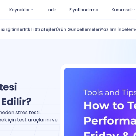
Kaynaklar
İndir
Fiyatlandırma
Kurumsal
ısı
Eğitimler
Etkili Stratejiler
Ürün Güncellemeleri
Yazılım İnceleme
tesi
Edilir?
neden stres testi
k için test araçlarını ve