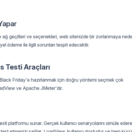
 Yapar
me ağ geçitleri ve seçenekleri, web sitenizde bir zorlanmaya ned
yel ödeme ile ilgili sorunları tespit edecektir.
 Testi Araçları
, Black Friday'e hazırlanmak için doğru yöntemi seçmek çok
LoadView ve Apache JMeter'dır.
sti platformu sunar. Gerçek kullanıcı senaryolarını simüle edere
nda test etmenizi sağlar. LoadView, kullanıcı dostudur ve hem küç