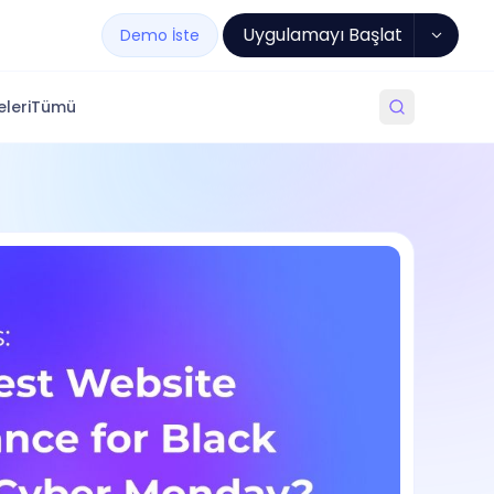
Uygulamayı Başlat
Demo İste
leri
Tümü