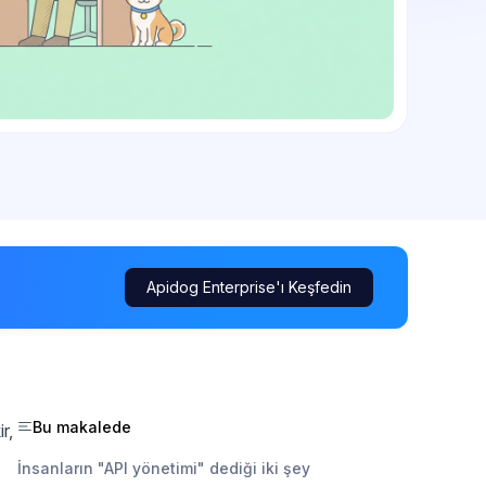
Apidog Enterprise'ı Keşfedin
Bu makalede
r,
İnsanların "API yönetimi" dediği iki şey