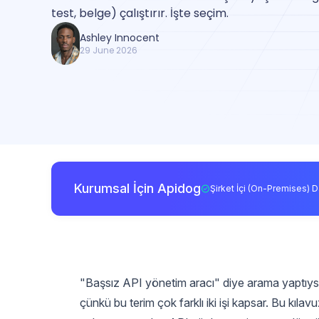
test, belge) çalıştırır. İşte seçim.
Ashley Innocent
29 June 2026
Kurumsal İçin Apidog
Şirket İçi (On-Premises) D
"Başsız API yönetim aracı" diye arama yaptıysanı
çünkü bu terim çok farklı iki işi kapsar. Bu kıla