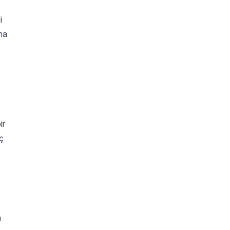
i
şma
ir
aç
ı