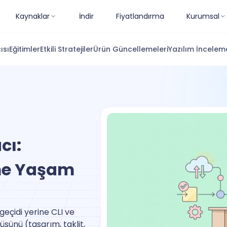
Kaynaklar
İndir
Fiyatlandırma
Kurumsal
ısı
Eğitimler
Etkili Stratejiler
Ürün Güncellemeleri
Yazılım İnceleme
cı:
me Yaşam
geçidi yerine CLI ve
ünü (tasarım, taklit,