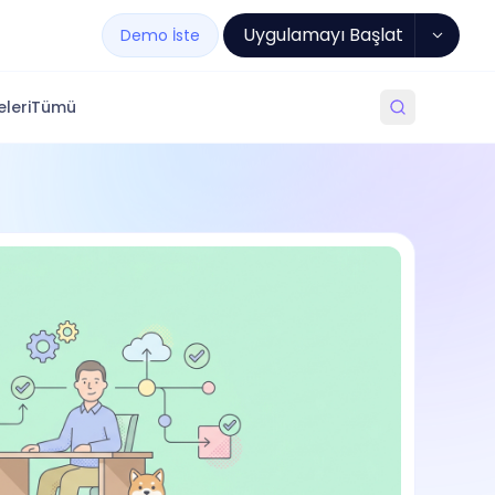
Uygulamayı Başlat
Demo İste
leri
Tümü