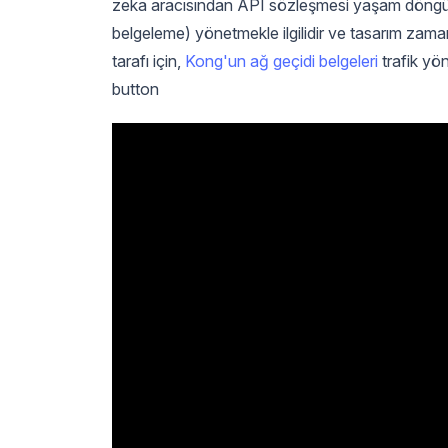
zeka aracısından API sözleşmesi yaşam döngüsü
belgeleme) yönetmekle ilgilidir ve tasarım zaman
tarafı için,
Kong'un ağ geçidi belgeleri
trafik yön
button