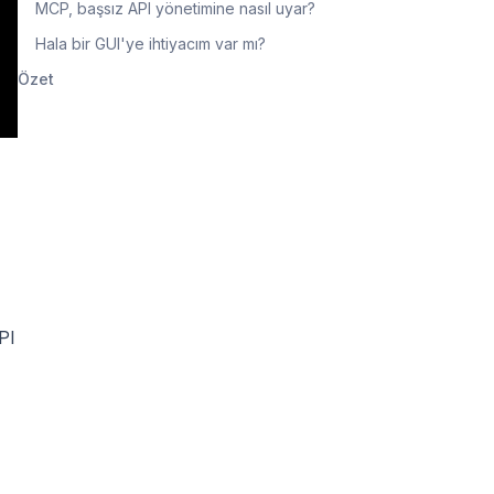
MCP, başsız API yönetimine nasıl uyar?
Hala bir GUI'ye ihtiyacım var mı?
Özet
API