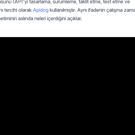
nü (API'yi tasarlama, sürümleme, taklit etme, test etme ve
ı tercihi olarak
Apidog
kullanılmıştır. Aynı ifadenin çalışma zam
etiminin aslında neleri içerdiğini açıklar.