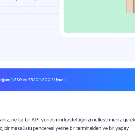
ağıtım
SSO ve RBAC
SOC 2 Uyumlu
z, ne tür bir API yönetimini kastettiğinizi netleştirmeniz gereki
vuz, bir masaüstü penceresi yerine bir terminalden ve bir yapay