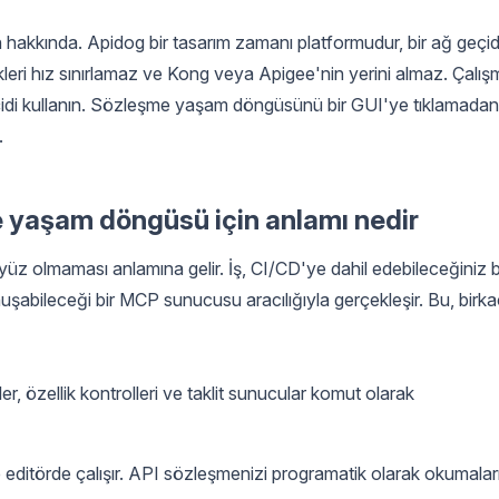
lan hakkında. Apidog bir tasarım zamanı platformudur, bir ağ geçid
ekleri hız sınırlamaz ve Kong veya Apigee'nin yerini almaz. Çalı
eçidi kullanın. Sözleşme yaşam döngüsünü bir GUI'ye tıklamadan
.
e yaşam döngüsü için anlamı nedir
üz olmaması anlamına gelir. İş, CI/CD'ye dahil edebileceğiniz b
nuşabileceği bir MCP sunucusu aracılığıyla gerçekleşir. Bu, birk
tler, özellik kontrolleri ve taklit sunucular komut olarak
editörde çalışır. API sözleşmenizi programatik olarak okumalar