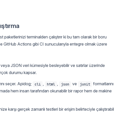
lıştırma
 paketlerinizi terminalden çalıştırır ki bu tam olarak bir boru
I ve GitHub Actions gibi CI sunucularıyla entegre olmak üzere
V veya JSON veri kümesiyle besleyebilir ve satırlar üzerinde
birçok durumu kapsar.
rını seçer. Apidog;
,
,
ve
formatlarını
cli
html
json
junit
tırmada hem insan tarafından okunabilir bir rapor hem de makine
e karşı gerçek zamanlı testleri bir erişim belirteciyle çalıştırabil