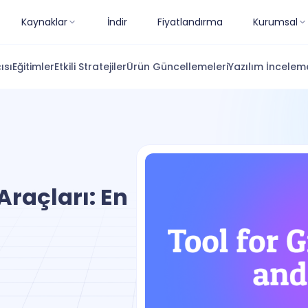
Kaynaklar
İndir
Fiyatlandırma
Kurumsal
ısı
Eğitimler
Etkili Stratejiler
Ürün Güncellemeleri
Yazılım İnceleme
raçları: En