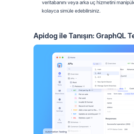
veritabanını veya arka uç hizmetini manipü
kolayca simüle edebilirsiniz.
Apidog ile Tanışın: GraphQL Te