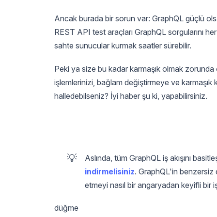
Ancak burada bir sorun var: GraphQL güçlü ol
REST API test araçları GraphQL sorgularını her
sahte sunucular kurmak saatler sürebilir.
Peki ya size bu kadar karmaşık olmak zorunda o
işlemlerinizi, bağlam değiştirmeye ve karmaşık 
halledebilseniz? İyi haber şu ki, yapabilirsiniz.
💡
Aslında, tüm GraphQL iş akışını basitle
indirmelisiniz
. GraphQL'in benzersiz d
etmeyi nasıl bir angaryadan keyifli bi
düğme