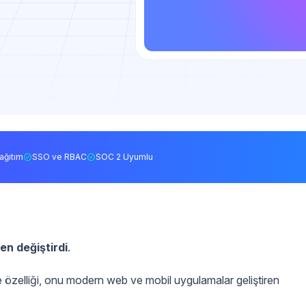
ağıtım
SSO ve RBAC
SOC 2 Uyumlu
n değiştirdi
.
kme özelliği, onu modern web ve mobil uygulamalar geliştiren