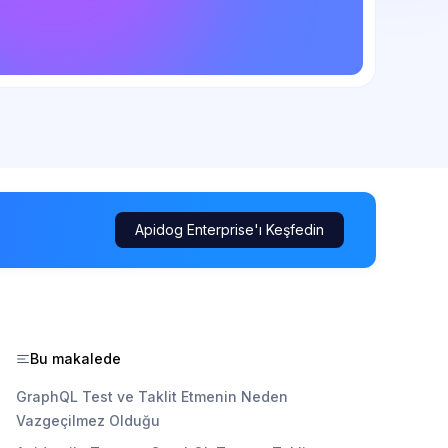
Apidog Enterprise'ı Keşfedin
Bu makalede
GraphQL Test ve Taklit Etmenin Neden
Vazgeçilmez Olduğu