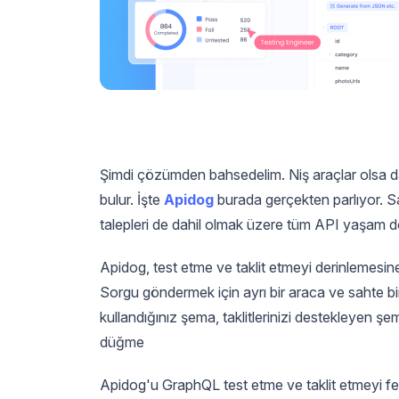
Şimdi çözümden bahsedelim. Niş araçlar olsa da
bulur. İşte
Apidog
burada gerçekten parlıyor. S
talepleri de dahil olmak üzere tüm API yaşam d
Apidog, test etme ve taklit etmeyi derinlemesine en
Sorgu göndermek için ayrı bir araca ve sahte bir
kullandığınız şema, taklitlerinizi destekleyen şema
düğme
Apidog'u GraphQL test etme ve taklit etmeyi fet