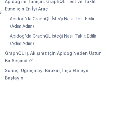
Apidog ile Tanışın: GraphQL Test ve Taklit
Etme için En İyi Araç
el
Apidog'da GraphQL İsteği Nasıl Test Edilir
(Adım Adım)
Apidog'da GraphQL İsteği Nasıl Taklit Edilir
(Adım Adım)
GraphQL İş Akışınız İçin Apidog Neden Üstün
Bir Seçimdir?
Sonuç: Uğraşmayı Bırakın, İnşa Etmeye
Başlayın