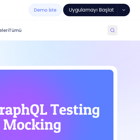
Uygulamayı Başlat
Demo İste
leri
Tümü