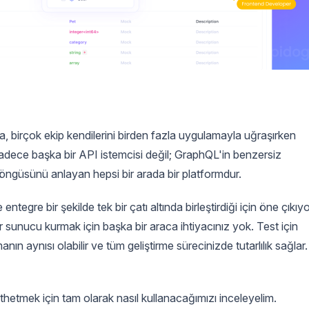
, birçok ekip kendilerini birden fazla uygulamayla uğraşırken
adece başka bir API istemcisi değil; GraphQL'in benzersiz
öngüsünü anlayan hepsi bir arada bir platformdur.
tegre bir şekilde tek bir çatı altında birleştirdiği için öne çıkıyo
 sunucu kurmak için başka bir araca ihtiyacınız yok. Test için
nın aynısı olabilir ve tüm geliştirme sürecinizde tutarlılık sağlar.
hetmek için tam olarak nasıl kullanacağımızı inceleyelim.