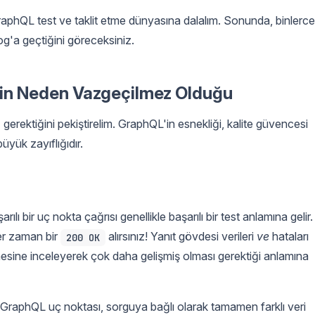
GraphQL test ve taklit etme dünyasına dalalım. Sonunda, binlerce
dog'a geçtiğini göreceksiniz.
nin Neden Vazgeçilmez Olduğu
erektiğini pekiştirelim. GraphQL'in esnekliği, kalite güvencesi
yük zayıflığıdır.
ılı bir uç nokta çağrısı genellikle başarılı bir test anlamına gelir.
er zaman bir
alırsınız! Yanıt gövdesi verileri
ve
hataları
200 OK
lemesine inceleyerek çok daha gelişmiş olması gerektiği anlamına
 GraphQL uç noktası, sorguya bağlı olarak tamamen farklı veri