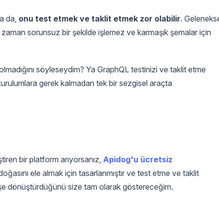
sa da,
onu test etmek ve taklit etmek zor olabilir
. Geleneks
 zaman sorunsuz bir şekilde işlemez ve karmaşık şemalar için
lmadığını söyleseydim? Ya GraphQL testinizi ve taklit etme
kurulumlara gerek kalmadan tek bir sezgisel araçta
ştiren bir platform arıyorsanız,
Apidog'u ücretsiz
oğasını ele almak için tasarlanmıştır ve test etme ve taklit
r işe dönüştürdüğünü size tam olarak göstereceğim.