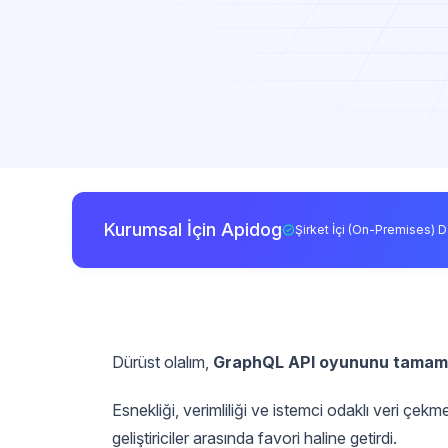
Kurumsal İçin Apidog
Şirket İçi (On-Premises) D
Dürüst olalım,
GraphQL API oyununu tamame
Esnekliği, verimliliği ve istemci odaklı veri çe
geliştiriciler arasında favori haline getirdi.