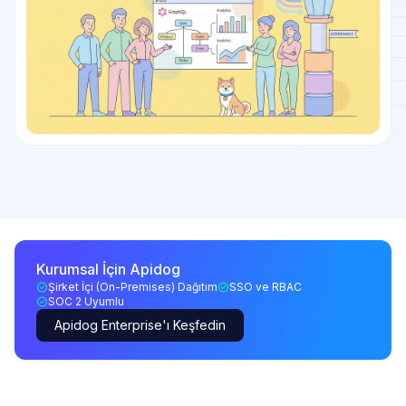
Kurumsal İçin Apidog
Şirket İçi (On-Premises) Dağıtım
SSO ve RBAC
SOC 2 Uyumlu
Apidog Enterprise'ı Keşfedin