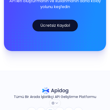
API'leri oluşturmanın ve kullanmanın daha kolay
yolunu keşfedin
Ücretsiz Kaydol
Tümü Bir Arada İşbirlikçi API Geliştirme Platformu