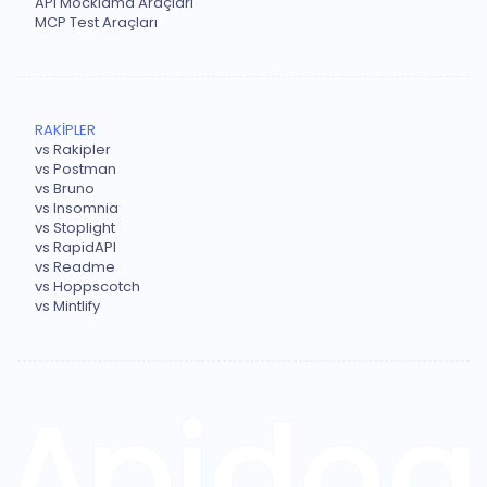
API Mocklama Araçları
MCP Test Araçları
RAKİPLER
vs Rakipler
vs Postman
vs Bruno
vs Insomnia
vs Stoplight
vs RapidAPI
vs Readme
vs Hoppscotch
vs Mintlify