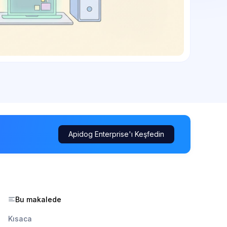
Apidog Enterprise'ı Keşfedin
Bu makalede
Kısaca