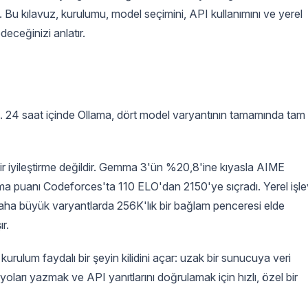
niz. Bu kılavuz, kurulumu, model seçimini, API kullanımını ve yerel
deceğinizi anlatır.
. 24 saat içinde Ollama, dört model varyantının tamamında tam
 bir iyileştirme değildir. Gemma 3'ün %20,8'ine kıyasla AIME
a puanı Codeforces'ta 110 ELO'dan 2150'ye sıçradı. Yerel işle
daha büyük varyantlarda 256K'lık bir bağlam penceresi elde
r.
kurulum faydalı bir şeyin kilidini açar: uzak bir sunucuya veri
ları yazmak ve API yanıtlarını doğrulamak için hızlı, özel bir