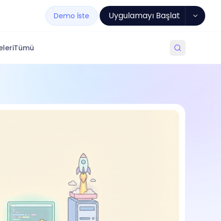
Uygulamayı Başlat
Demo İste
leri
Tümü