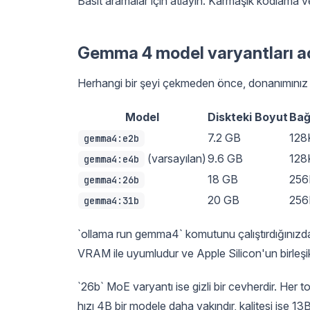
Basit aramalar için atlayın. Karmaşık kodlama v
Gemma 4 model varyantları aç
Herhangi bir şeyi çekmeden önce, donanımınız 
Model
Diskteki Boyut
Bağ
7.2 GB
128
gemma4:e2b
(varsayılan)
9.6 GB
128
gemma4:e4b
18 GB
256
gemma4:26b
20 GB
256
gemma4:31b
`ollama run gemma4` komutunu çalıştırdığınızd
VRAM ile uyumludur ve Apple Silicon'un birleşik 
`26b` MoE varyantı ise gizli bir cevherdir. Her t
hızı 4B bir modele daha yakındır, kalitesi ise 