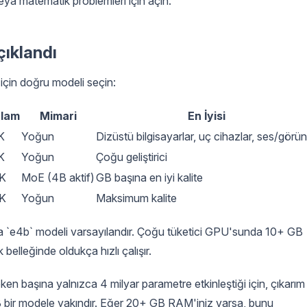
eya matematik problemleri için açın.
ıklandı
için doğru modeli seçin:
lam
Mimari
En İyisi
K
Yoğun
Dizüstü bilgisayarlar, uç cihazlar, ses/görü
K
Yoğun
Çoğu geliştirici
K
MoE (4B aktif)
GB başına en iyi kalite
K
Yoğun
Maksimum kalite
a `e4b` modeli varsayılandır. Çoğu tüketici GPU'sunda 10+ GB
belleğinde oldukça hızlı çalışır.
oken başına yalnızca 4 milyar parametre etkinleştiği için, çıkarım
13B bir modele yakındır. Eğer 20+ GB RAM'iniz varsa, bunu