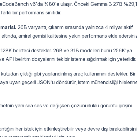
veCodeBench v6'da %80'e ulaşır. Önceki Gemma 3 27B %29,
farklı bir performans sınıfıdır.
marisi.
26B varyantı, çıkarım sırasında yalnızca 4 milyar aktif
 altında, amiral gemisi kalitesine yakın performans elde edersini
128K belirteci destekler. 26B ve 31B modelleri bunu 256K'ya
 API belirtim dosyalarını tek bir isteme sığdırmak için yeterlidir.
dan çıktığı gibi yapılandırılmış araç kullanımını destekler. Bir
maya uyan geçerli JSON'u döndürür, istem mühendisliği hilelerin
tnin yanı sıra ses ve değişken çözünürlüklü görüntü girişini
ğını her istek için etkinleştirebilir veya devre dışı bırakabilirsini