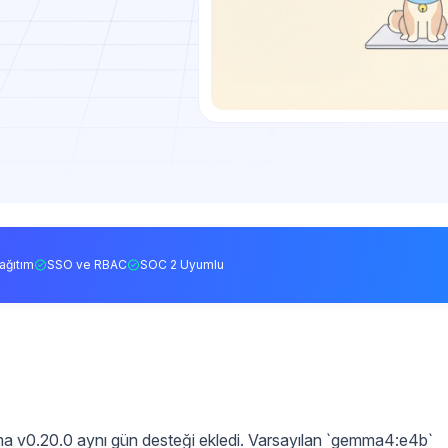
ağıtım
SSO ve RBAC
SOC 2 Uyumlu
a v0.20.0 aynı gün desteği ekledi. Varsayılan `gemma4:e4b`