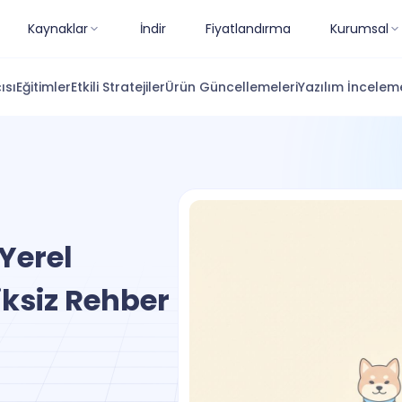
Kaynaklar
İndir
Fiyatlandırma
Kurumsal
ısı
Eğitimler
Etkili Stratejiler
Ürün Güncellemeleri
Yazılım İnceleme
Yerel
iksiz Rehber