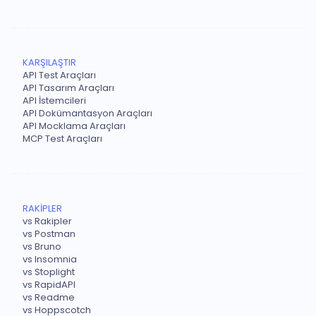
KARŞILAŞTIR
API Test Araçları
API Tasarım Araçları
API İstemcileri
API Dokümantasyon Araçları
API Mocklama Araçları
MCP Test Araçları
RAKİPLER
vs Rakipler
vs Postman
vs Bruno
vs Insomnia
vs Stoplight
vs RapidAPI
vs Readme
vs Hoppscotch