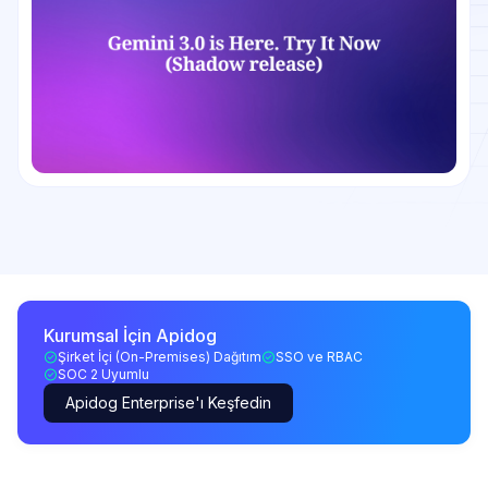
Kurumsal İçin Apidog
Şirket İçi (On-Premises) Dağıtım
SSO ve RBAC
SOC 2 Uyumlu
Apidog Enterprise'ı Keşfedin