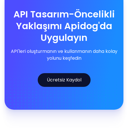
API Tasarım-Öncelikli
Yaklaşımı Apidog'da
Uygulayın
API'leri oluşturmanın ve kullanmanın daha kolay
yolunu keşfedin
Ücretsiz Kaydol