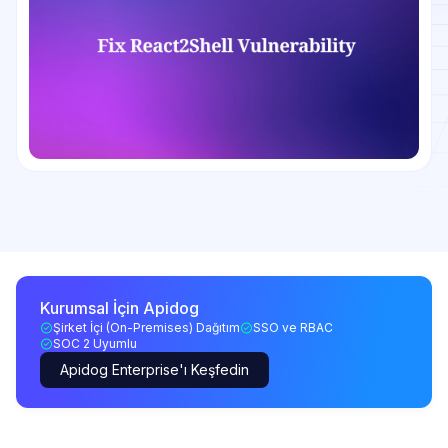
Kurumsal İçin Apidog
Şirket İçi (On-Premises) Dağıtım
SSO ve RBAC
SOC 2 Uyumlu
Apidog Enterprise'ı Keşfedin