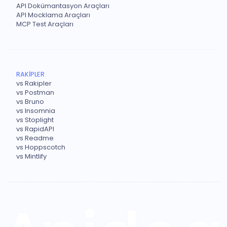
API Dokümantasyon Araçları
API Mocklama Araçları
MCP Test Araçları
RAKİPLER
vs Rakipler
vs Postman
vs Bruno
vs Insomnia
vs Stoplight
vs RapidAPI
vs Readme
vs Hoppscotch
vs Mintlify