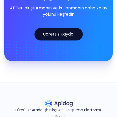
API'leri oluşturmanın ve kullanmanın daha kolay
yolunu keşfedin
Ücretsiz Kaydol
Tümü Bir Arada İşbirlikçi API Geliştirme Platformu