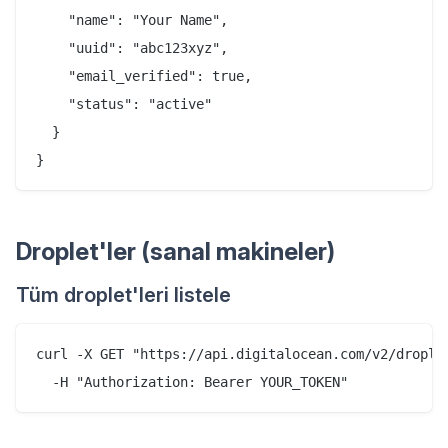
    "name": "Your Name",

    "uuid": "abc123xyz",

    "email_verified": true,

    "status": "active"

  }

Droplet'ler (sanal makineler)
Tüm droplet'leri listele
curl -X GET "https://api.digitalocean.com/v2/droplet