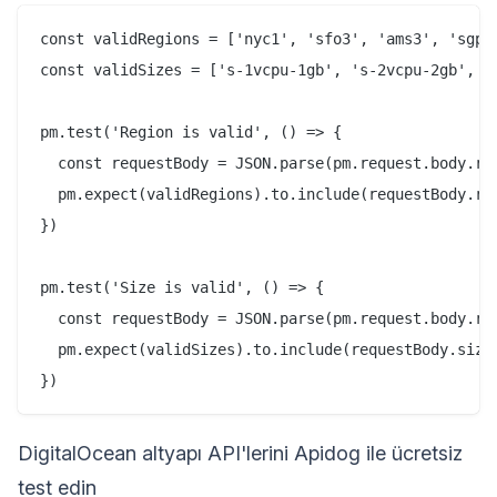
const validRegions = ['nyc1', 'sfo3', 'ams3', 'sgp1'
const validSizes = ['s-1vcpu-1gb', 's-2vcpu-2gb', 's
pm.test('Region is valid', () => {

  const requestBody = JSON.parse(pm.request.body.raw
  pm.expect(validRegions).to.include(requestBody.reg
})

pm.test('Size is valid', () => {

  const requestBody = JSON.parse(pm.request.body.raw
  pm.expect(validSizes).to.include(requestBody.size)
DigitalOcean altyapı API'lerini Apidog ile ücretsiz
test edin