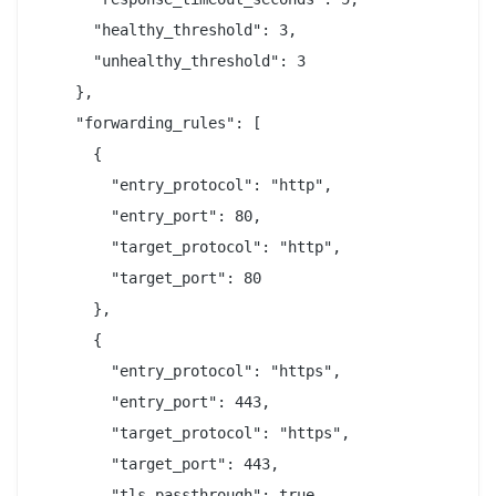
      "healthy_threshold": 3,

      "unhealthy_threshold": 3

    },

    "forwarding_rules": [

      {

        "entry_protocol": "http",

        "entry_port": 80,

        "target_protocol": "http",

        "target_port": 80

      },

      {

        "entry_protocol": "https",

        "entry_port": 443,

        "target_protocol": "https",

        "target_port": 443,

        "tls_passthrough": true
