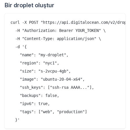
Bir droplet oluştur
curl -X POST "https://api.digitalocean.com/v2/drople
  -H "Authorization: Bearer YOUR_TOKEN" \

  -H "Content-Type: application/json" \

  -d '{

    "name": "my-droplet",

    "region": "nyc1",

    "size": "s-2vcpu-4gb",

    "image": "ubuntu-20-04-x64",

    "ssh_keys": ["ssh-rsa AAAA..."],

    "backups": false,

    "ipv6": true,

    "tags": ["web", "production"]
