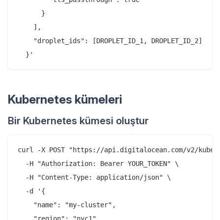
      }

    ],

    "droplet_ids": [DROPLET_ID_1, DROPLET_ID_2]

Kubernetes kümeleri
Bir Kubernetes kümesi oluştur
curl -X POST "https://api.digitalocean.com/v2/kubern
  -H "Authorization: Bearer YOUR_TOKEN" \

  -H "Content-Type: application/json" \

  -d '{

    "name": "my-cluster",

    "region": "nyc1",
