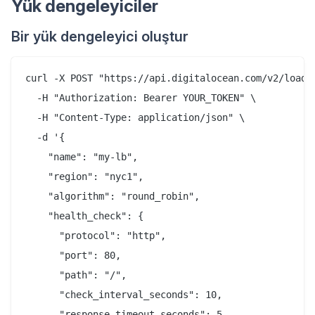
Yük dengeleyiciler
Bir yük dengeleyici oluştur
curl -X POST "https://api.digitalocean.com/v2/load_b
  -H "Authorization: Bearer YOUR_TOKEN" \

  -H "Content-Type: application/json" \

  -d '{

    "name": "my-lb",

    "region": "nyc1",

    "algorithm": "round_robin",

    "health_check": {

      "protocol": "http",

      "port": 80,

      "path": "/",

      "check_interval_seconds": 10,

      "response_timeout_seconds": 5,
