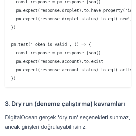
  const response = pm.response.json()

  pm.expect(response.droplet).to.have.property('id')
  pm.expect(response.droplet.status).to.eql('new')

})

pm.test('Token is valid', () => {

  const response = pm.response.json()

  pm.expect(response.account).to.exist

  pm.expect(response.account.status).to.eql('active'
3. Dry run (deneme çalıştırma) kavramları
DigitalOcean gerçek 'dry run' seçenekleri sunmaz,
ancak girişleri doğrulayabilirsiniz: