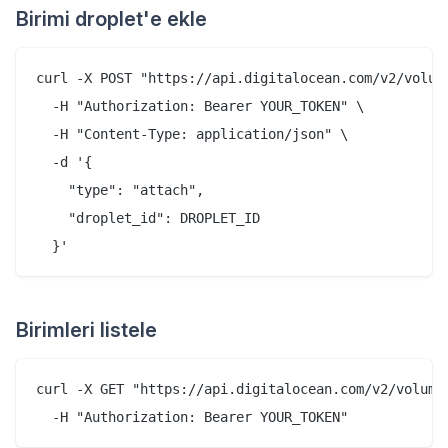
Birimi droplet'e ekle
curl -X POST "https://api.digitalocean.com/v2/volume
  -H "Authorization: Bearer YOUR_TOKEN" \

  -H "Content-Type: application/json" \

  -d '{

    "type": "attach",

    "droplet_id": DROPLET_ID

Birimleri listele
curl -X GET "https://api.digitalocean.com/v2/volumes