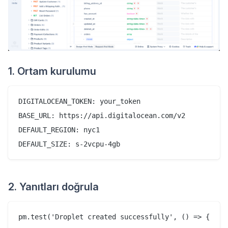
1. Ortam kurulumu
DIGITALOCEAN_TOKEN: your_token

BASE_URL: https://api.digitalocean.com/v2

DEFAULT_REGION: nyc1

2. Yanıtları doğrula
pm.test('Droplet created successfully', () => {
