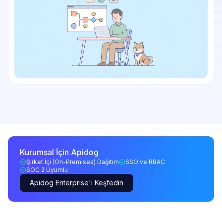
Kurumsal İçin Apidog
Şirket İçi (On-Premises) Dağıtım
SSO ve RBAC
SOC 2 Uyumlu
Apidog Enterprise'ı Keşfedin