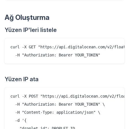
Ağ Oluşturma
Yüzen IP'leri listele
curl -X GET "https://api.digitalocean.com/v2/floatin
Yüzen IP ata
curl -X POST "https://api.digitalocean.com/v2/floati
  -H "Authorization: Bearer YOUR_TOKEN" \

  -H "Content-Type: application/json" \

  -d '{

    "droplet_id": DROPLET_ID,
