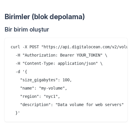
Birimler (blok depolama)
Bir birim oluştur
curl -X POST "https://api.digitalocean.com/v2/volume
  -H "Authorization: Bearer YOUR_TOKEN" \

  -H "Content-Type: application/json" \

  -d '{

    "size_gigabytes": 100,

    "name": "my-volume",

    "region": "nyc1",

    "description": "Data volume for web servers"
