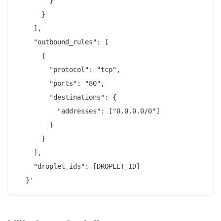
        }

      }

    ],

    "outbound_rules": [

      {

        "protocol": "tcp",

        "ports": "80",

        "destinations": {

          "addresses": ["0.0.0.0/0"]

        }

      }

    ],

    "droplet_ids": [DROPLET_ID]
