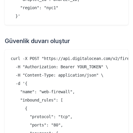
    "region": "nyc1"

Güvenlik duvarı oluştur
curl -X POST "https://api.digitalocean.com/v2/firewa
  -H "Authorization: Bearer YOUR_TOKEN" \

  -H "Content-Type: application/json" \

  -d '{

    "name": "web-firewall",

    "inbound_rules": [

      {

        "protocol": "tcp",

        "ports": "80",
