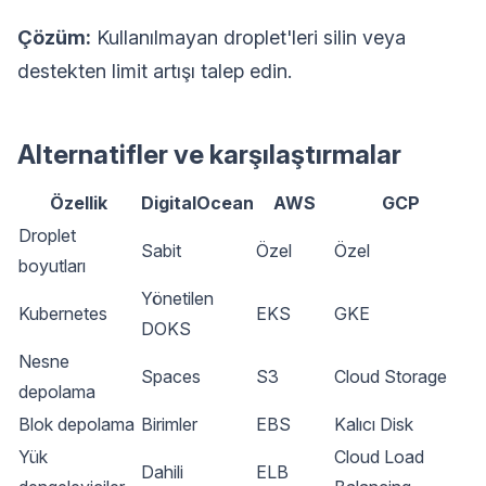
Çözüm:
Kullanılmayan droplet'leri silin veya
destekten limit artışı talep edin.
Alternatifler ve karşılaştırmalar
Özellik
DigitalOcean
AWS
GCP
Droplet
Sabit
Özel
Özel
boyutları
Yönetilen
Kubernetes
EKS
GKE
DOKS
Nesne
Spaces
S3
Cloud Storage
depolama
Blok depolama
Birimler
EBS
Kalıcı Disk
Yük
Cloud Load
Dahili
ELB