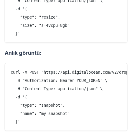
  -H "Content-Type: application/json" \

  -d '{

    "type": "resize",

    "size": "s-4vcpu-8gb"

Anlık görüntü:
curl -X POST "https://api.digitalocean.com/v2/drople
  -H "Authorization: Bearer YOUR_TOKEN" \

  -H "Content-Type: application/json" \

  -d '{

    "type": "snapshot",

    "name": "my-snapshot"
