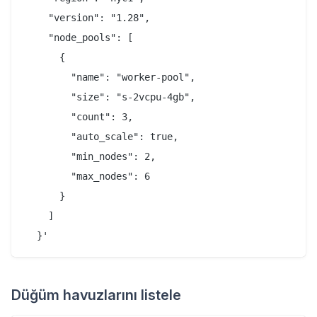
    "version": "1.28",

    "node_pools": [

      {

        "name": "worker-pool",

        "size": "s-2vcpu-4gb",

        "count": 3,

        "auto_scale": true,

        "min_nodes": 2,

        "max_nodes": 6

      }

    ]

Düğüm havuzlarını listele