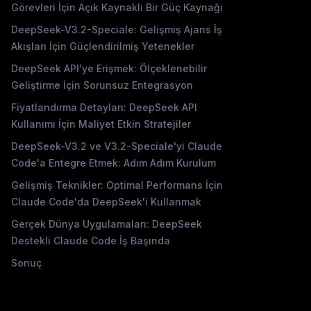
Görevleri İçin Açık Kaynaklı Bir Güç Kaynağı
r.
DeepSeek-V3.2-Speciale: Gelişmiş Ajans İş
Akışları İçin Güçlendirilmiş Yetenekler
DeepSeek API'ye Erişmek: Ölçeklenebilir
Geliştirme İçin Sorunsuz Entegrasyon
Fiyatlandırma Detayları: DeepSeek API
Kullanımı İçin Maliyet Etkin Stratejiler
DeepSeek-V3.2 ve V3.2-Speciale'yi Claude
Code'a Entegre Etmek: Adım Adım Kurulum
Gelişmiş Teknikler: Optimal Performans İçin
Claude Code'da DeepSeek'i Kullanmak
Gerçek Dünya Uygulamaları: DeepSeek
Destekli Claude Code İş Başında
Sonuç