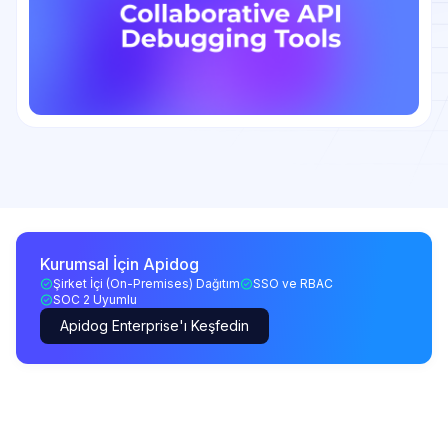
Kurumsal İçin Apidog
Şirket İçi (On-Premises) Dağıtım
SSO ve RBAC
SOC 2 Uyumlu
Apidog Enterprise'ı Keşfedin