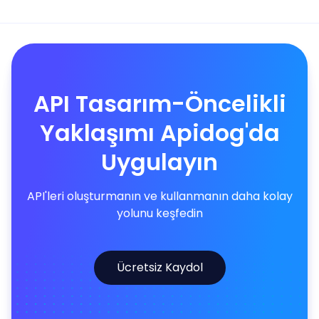
API Tasarım-Öncelikli
Yaklaşımı Apidog'da
Uygulayın
API'leri oluşturmanın ve kullanmanın daha kolay
yolunu keşfedin
Ücretsiz Kaydol