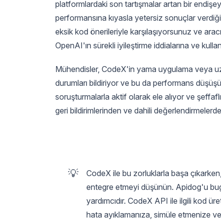
platformlardaki son tartışmalar artan bir endişe
performansına kıyasla yetersiz sonuçlar verdiği
eksik kod önerileriyle karşılaşıyorsunuz ve ara
OpenAI'ın sürekli iyileştirme iddialarına ve kul
Mühendisler, CodeX'in yama uygulama veya uzu
durumları bildiriyor ve bu da performans düşüşü 
soruşturmalarla aktif olarak ele alıyor ve şeffafl
geri bildirimlerinden ve dahili değerlendirmelerden
💡
CodeX ile bu zorluklarla başa çıkarken, 
entegre etmeyi düşünün. Apidog'u bugün
yardımcıdır. CodeX API ile ilgili kod ür
hata ayıklamanıza, simüle etmenize v