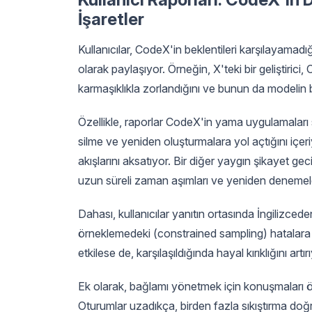
İşaretler
Kullanıcılar, CodeX'in beklentileri karşılayamad
olarak paylaşıyor. Örneğin, X'teki bir geliştiric
karmaşıklıkla zorlandığını ve bunun da modelin b
Özellikle, raporlar CodeX'in yama uygulamaları 
silme ve yeniden oluşturmalara yol açtığını içer
akışlarını aksatıyor. Bir diğer yaygın şikayet gec
uzun süreli zaman aşımları ve yeniden denemele
Dahası, kullanıcılar yanıtın ortasında İngilizcede
örneklemedeki (constrained sampling) hatalara 
etkilese de, karşılaşıldığında hayal kırıklığını artır
Ek olarak, bağlamı yönetmek için konuşmaları öze
Oturumlar uzadıkça, birden fazla sıkıştırma do