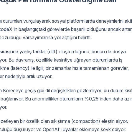
ığı durumları vurgulayarak sosyal platformlarda deneyimlerini akti
i, CodeX'in başlangıçtaki görevlerde başarılı olduğunu ancak arta
ozulduğu varsayımlarına yol açtığını belirtti.
sırasında yanlış farklar (diff) oluşturduğunu, bunun da dosya
iyor. Bu davranış, özellikle kesintiye uğrayan oturumlarda iş
ikme (latency) ile ilgili; bir zamanlar hızla tamamlanan görevler,
r nedeniyle artık uzuyor.
n Koreceye geçiş gibi dil değişiklikleri gözlemliyor; bu durum kısıt
bağlanıyor. Bu anormallikler oturumların %0,25'inden daha azın
ıyor.
tleyen bir özellik olan sıkıştırma (compaction) eleştiri alıyor.
ğruluğu düşürüyor ve OpenAI'ı uyarılar eklemeye sevk ediyor: