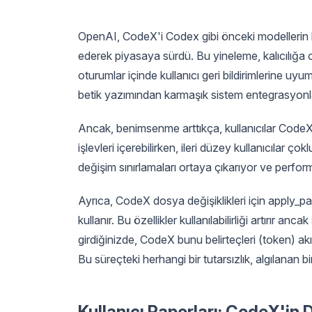
OpenAI, CodeX'i Codex gibi önceki modellerin bi
ederek piyasaya sürdü. Bu yineleme, kalıcılığ
oturumlar içinde kullanıcı geri bildirimlerine uyu
betik yazımından karmaşık sistem entegrasyonlar
Ancak, benimsenme arttıkça, kullanıcılar CodeX'i
işlevleri içerebilirken, ileri düzey kullanıcılar
değişim sınırlamaları ortaya çıkarıyor ve perform
Ayrıca, CodeX dosya değişiklikleri için apply_pa
kullanır. Bu özellikler kullanılabilirliği artırır an
girdiğinizde, CodeX bunu belirteçleri (token) akışl
Bu süreçteki herhangi bir tutarsızlık, algılanan 
Kullanıcı Raporları: CodeX'in