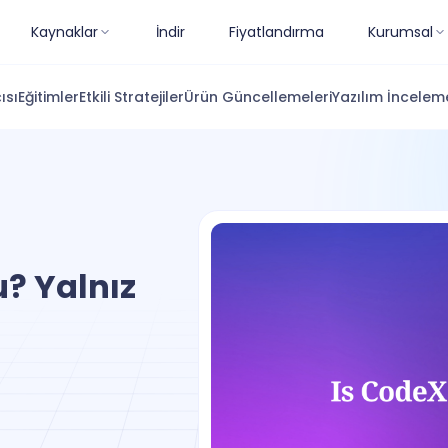
Kaynaklar
İndir
Fiyatlandırma
Kurumsal
ısı
Eğitimler
Etkili Stratejiler
Ürün Güncellemeleri
Yazılım İnceleme
? Yalnız