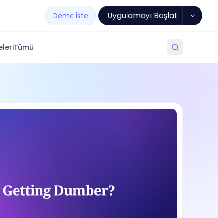
Uygulamayı Başlat
Demo İste
leri
Tümü