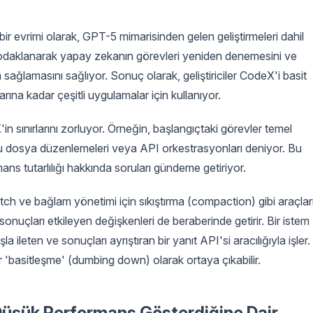
r evrimi olarak, GPT-5 mimarisinden gelen geliştirmeleri dahil
a odaklanarak yapay zekanın görevleri yeniden denemesini ve
m sağlamasını sağlıyor. Sonuç olarak, geliştiriciler CodeX'i basit
ına kadar çeşitli uygulamalar için kullanıyor.
n sınırlarını zorluyor. Örneğin, başlangıçtaki görevler temel
 çoklu dosya düzenlemeleri veya API orkestrasyonları deniyor. Bu
ans tutarlılığı hakkında soruları gündeme getiriyor.
tch ve bağlam yönetimi için sıkıştırma (compaction) gibi araçlar
cak sonuçları etkileyen değişkenleri de beraberinde getirir. Bir istem
a ileten ve sonuçları ayrıştıran bir yanıt API'si aracılığıyla işler.
bir 'basitleşme' (dumbing down) olarak ortaya çıkabilir.
 Düşük Performans Gösterdiğine Dair