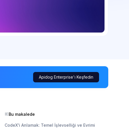
Apidog Enterprise'ı Keşfedin
Bu makalede
CodeX'i Anlamak: Temel İşlevselliği ve Evrimi