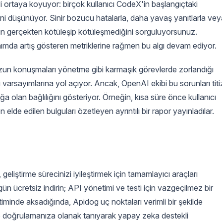
yi ortaya koyuyor: birçok kullanıcı CodeX'in başlangıçtaki
ni düşünüyor. Sinir bozucu hatalarla, daha yavaş yanıtlarla vey
cın gerçekten kötüleşip kötüleşmediğini sorguluyorsunuz.
lanımda artış gösteren metriklerine rağmen bu algı devam ediyor.
n konuşmaları yönetme gibi karmaşık görevlerde zorlandığı
varsayımlarına yol açıyor. Ancak, OpenAI ekibi bu sorunları titi
ığa olan bağlılığını gösteriyor. Örneğin, kısa süre önce kullanıcı
 elde edilen bulguları özetleyen ayrıntılı bir rapor yayınladılar.
geliştirme sürecinizi iyileştirmek için tamamlayıcı araçları
 ücretsiz indirin; API yönetimi ve testi için vazgeçilmez bir
etiminde aksadığında, Apidog uç noktaları verimli bir şekilde
e doğrulamanıza olanak tanıyarak yapay zeka destekli