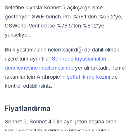
Selefine kıyasla Sonnet 5 açıkça gelişme
gösteriyor: SWE-bench Pro %58.1'den %63.2'ye,
OSWorld-Verified ise %78.5'ten %81.2'ye
yükseliyor.
Bu kıyaslamaların neleri kaçırdığı da dahil olmak
üzere tüm ayrıntılar
Sonnet 5 kıyaslamaları
derinlemesine incelemesinde
yer almaktadır. Temel
rakamlar için Anthropic'in
şeffaflık merkezini
de
kontrol edebilirsiniz.
Fiyatlandırma
Sonnet 5, Sonnet 4.6 ile aynı jeton başına oranı
korur ve tanıtım indirimiyle piyasaya sürüldü.