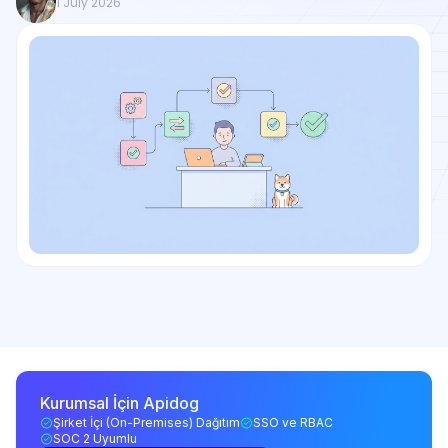
1 July 2026
Kurumsal İçin Apidog
Şirket İçi (On-Premises) Dağıtım
SSO ve RBAC
SOC 2 Uyumlu