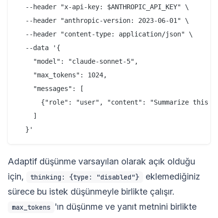
  --header "x-api-key: $ANTHROPIC_API_KEY" \

  --header "anthropic-version: 2023-06-01" \

  --header "content-type: application/json" \

  --data '{

    "model": "claude-sonnet-5",

    "max_tokens": 1024,

    "messages": [

      {"role": "user", "content": "Summarize this ch
    ]

Adaptif düşünme varsayılan olarak açık olduğu
için,
eklemediğiniz
thinking: {type: "disabled"}
sürece bu istek düşünmeyle birlikte çalışır.
'ın düşünme ve yanıt metnini birlikte
max_tokens