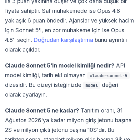
ila 3 puan yakınına düşer ve çok daha düşük bir
fiyata sahiptir. Saf muhakemede ise Opus 4.8
yaklaşık 6 puan öndedir. Ajanslar ve yüksek hacim
için Sonnet 5'i, en zor muhakeme için ise Opus
4.8'i seçin.
Doğrudan karşılaştırma
bunu ayrıntılı
olarak açıklar.
Claude Sonnet 5'in model kimliği nedir?
API
model kimliği, tarih eki olmayan
claude-sonnet-5
dizesidir. Bu dizeyi isteğinizde
değeri
model
olarak ayarlayın.
Claude Sonnet 5 ne kadar?
Tanıtım oranı, 31
Ağustos 2026'ya kadar milyon giriş jetonu başına
2$ ve milyon çıktı jetonu başına 10$'dır. Bu
tarihten sonra, standart milyon giriş başına 3$ ve