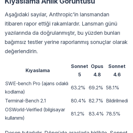
Kıyaslama Anlık Görüntüsü
Aşağıdaki sayılar, Anthropic'in lansmandan
itibaren rapor ettiği rakamlardır. Lansman günü
yazılarında da doğrulanmıştır, bu yüzden bunları
bağımsız testler yerine raporlanmış sonuçlar olarak
değerlendirin.
Sonnet
Opus
Sonnet
Kıyaslama
5
4.8
4.6
SWE-bench Pro (ajans odaklı
63.2%
69.2%
58.1%
kodlama)
Terminal-Bench 2.1
80.4%
82.7%
Bildirilmedi
OSWorld-Verified (bilgisayar
81.2%
83.4%
78.5%
kullanımı)
Desen tutarlıdır. Döngüde araçlarla birlikte, Sonnet