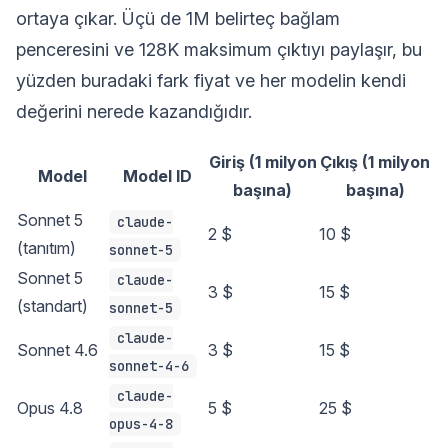
ortaya çıkar. Üçü de 1M belirteç bağlam
penceresini ve 128K maksimum çıktıyı paylaşır, bu
yüzden buradaki fark fiyat ve her modelin kendi
değerini nerede kazandığıdır.
Giriş (1 milyon
Çıkış (1 milyon
Model
Model ID
başına)
başına)
Sonnet 5
claude-
2 $
10 $
(tanıtım)
sonnet-5
Sonnet 5
claude-
3 $
15 $
(standart)
sonnet-5
claude-
Sonnet 4.6
3 $
15 $
sonnet-4-6
claude-
Opus 4.8
5 $
25 $
opus-4-8