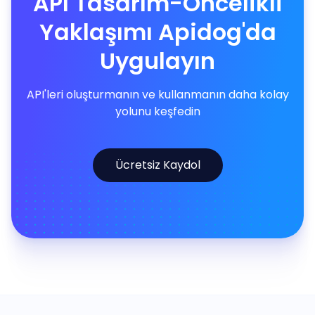
API Tasarım-Öncelikli
Yaklaşımı Apidog'da
Uygulayın
API'leri oluşturmanın ve kullanmanın daha kolay
yolunu keşfedin
Ücretsiz Kaydol