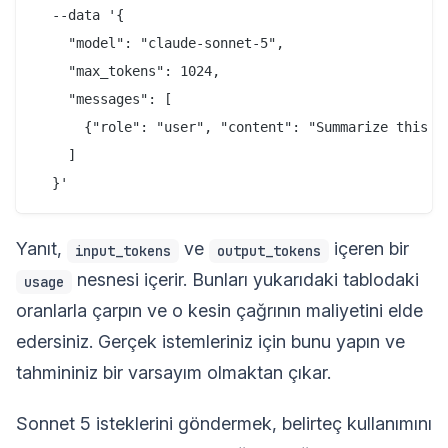
  --data '{

    "model": "claude-sonnet-5",

    "max_tokens": 1024,

    "messages": [

      {"role": "user", "content": "Summarize this ch
    ]

Yanıt,
ve
içeren bir
input_tokens
output_tokens
nesnesi içerir. Bunları yukarıdaki tablodaki
usage
oranlarla çarpın ve o kesin çağrının maliyetini elde
edersiniz. Gerçek istemleriniz için bunu yapın ve
tahmininiz bir varsayım olmaktan çıkar.
Sonnet 5 isteklerini göndermek, belirteç kullanımını