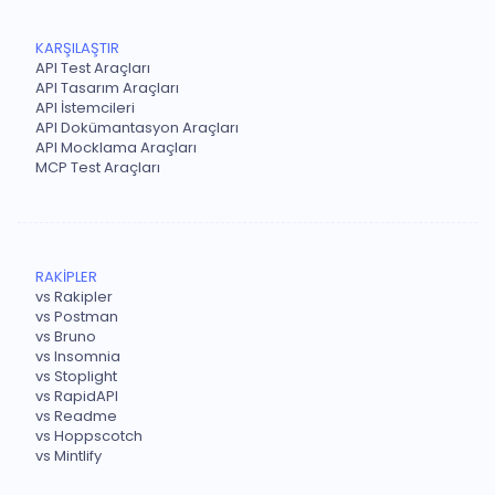
KARŞILAŞTIR
API Test Araçları
API Tasarım Araçları
API İstemcileri
API Dokümantasyon Araçları
API Mocklama Araçları
MCP Test Araçları
RAKİPLER
vs Rakipler
vs Postman
vs Bruno
vs Insomnia
vs Stoplight
vs RapidAPI
vs Readme
vs Hoppscotch
vs Mintlify