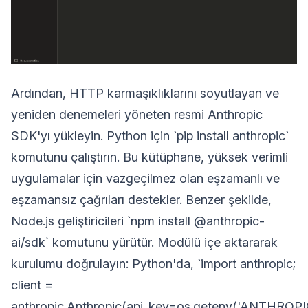
Ardından, HTTP karmaşıklıklarını soyutlayan ve
yeniden denemeleri yöneten resmi Anthropic
SDK'yı yükleyin. Python için `pip install anthropic`
komutunu çalıştırın. Bu kütüphane, yüksek verimli
uygulamalar için vazgeçilmez olan eşzamanlı ve
eşzamansız çağrıları destekler. Benzer şekilde,
Node.js geliştiricileri `npm install @anthropic-
ai/sdk` komutunu yürütür. Modülü içe aktararak
kurulumu doğrulayın: Python'da, `import anthropic;
client =
anthropic.Anthropic(api_key=os.getenv('ANTHROPIC