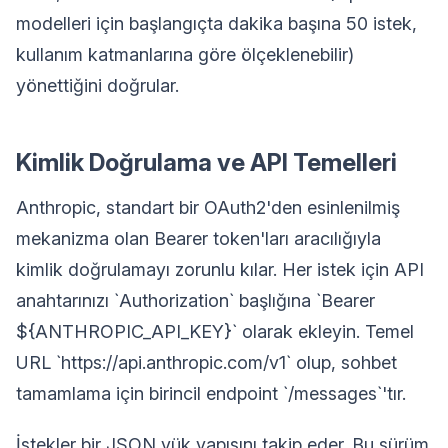
modelleri için başlangıçta dakika başına 50 istek,
kullanım katmanlarına göre ölçeklenebilir)
yönettiğini doğrular.
Kimlik Doğrulama ve API Temelleri
Anthropic, standart bir OAuth2'den esinlenilmiş
mekanizma olan Bearer token'ları aracılığıyla
kimlik doğrulamayı zorunlu kılar. Her istek için API
anahtarınızı `Authorization` başlığına `Bearer
${ANTHROPIC_API_KEY}` olarak ekleyin. Temel
URL `https://api.anthropic.com/v1` olup, sohbet
tamamlama için birincil endpoint `/messages`'tır.
İstekler bir JSON yük yapısını takip eder. Bu sürüm