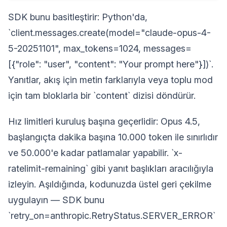
SDK bunu basitleştirir: Python'da,
`client.messages.create(model="claude-opus-4-
5-20251101", max_tokens=1024, messages=
[{"role": "user", "content": "Your prompt here"}])`.
Yanıtlar, akış için metin farklarıyla veya toplu mod
için tam bloklarla bir `content` dizisi döndürür.
Hız limitleri kuruluş başına geçerlidir: Opus 4.5,
başlangıçta dakika başına 10.000 token ile sınırlıdır
ve 50.000'e kadar patlamalar yapabilir. `x-
ratelimit-remaining` gibi yanıt başlıkları aracılığıyla
izleyin. Aşıldığında, kodunuzda üstel geri çekilme
uygulayın — SDK bunu
`retry_on=anthropic.RetryStatus.SERVER_ERROR`