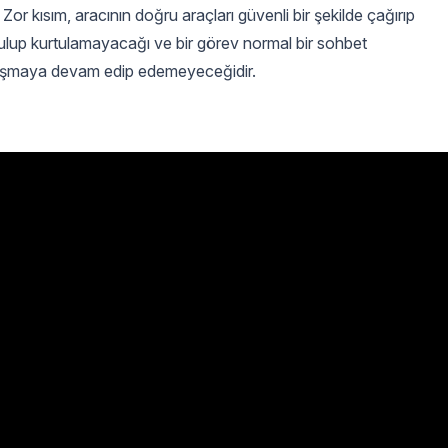
r kısım, aracının doğru araçları güvenli bir şekilde çağırıp
ulup kurtulamayacağı ve bir görev normal bir sohbet
ışmaya devam edip edemeyeceğidir.