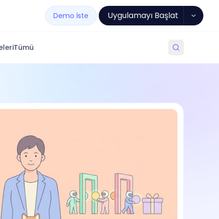
Uygulamayı Başlat
Demo İste
leri
Tümü