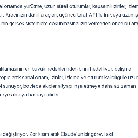
l ortamda yürütme, uzun süreli oturumlar, kapsamlı izinler, izle
. Aracınızın dahili araçları, üçüncü taraf API'lerini veya uzun iş
racının gerçek sistemlere dokunmasına izin vermeden önce bu ar
raklamasının en büyük nedenlerinden birini hedefliyor: çalışma
ic artık sanal ortam, izinler, izleme ve oturum kalıcılığı ile uzu
ir yol sunuyor, böylece ekipler altyapı inşa etmeye daha az zaman
vreye almaya harcayabilirler.
 değiştiriyor. Zor kısım artık Claude'un bir görevi akıl