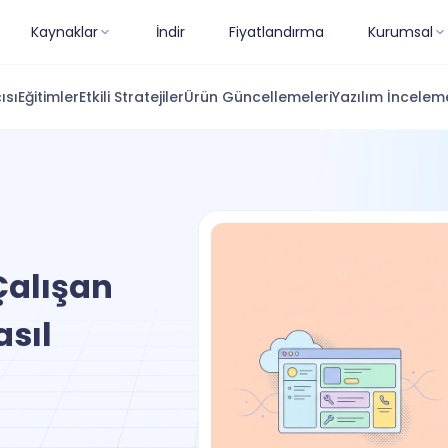
Kaynaklar
İndir
Fiyatlandırma
Kurumsal
ısı
Eğitimler
Etkili Stratejiler
Ürün Güncellemeleri
Yazılım İnceleme
Çalışan
asıl