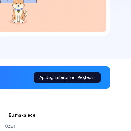
Apidog Enterprise'ı Keşfedin
Bu makalede
ÖZET