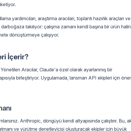
ketiyor.
ama yardımcıları, araştırma aracıları, toplantı hazırlık araçları ve 
 darboğaza takılıyor: çalışma zamanı kendi başına bir ürün hali
zmete dönüştürmeye çalışıyor.
ri İçerir?
önetilen Aracılar, Claude'a özel olarak ayarlanmış bir
apısıyla birleştiriyor. Uygulamada, lansman API ekipleri için öne
manı
nımlarsınız. Anthropic, döngüyü kendi altyapısında çalıştırır. Bu, a
katmanı ve yürütme denetleyicisi oluşturacak ekipler için büyük