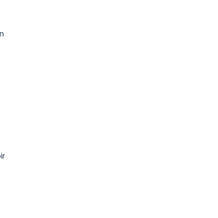
in
ir