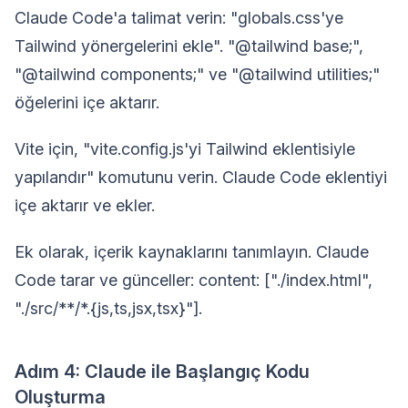
Claude Code'a talimat verin: "globals.css'ye
Tailwind yönergelerini ekle". "@tailwind base;",
"@tailwind components;" ve "@tailwind utilities;"
öğelerini içe aktarır.
Vite için, "vite.config.js'yi Tailwind eklentisiyle
yapılandır" komutunu verin. Claude Code eklentiyi
içe aktarır ve ekler.
Ek olarak, içerik kaynaklarını tanımlayın. Claude
Code tarar ve günceller: content: ["./index.html",
"./src/**/*.{js,ts,jsx,tsx}"].
Adım 4: Claude ile Başlangıç Kodu
Oluşturma