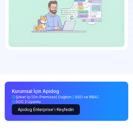
Kurumsal İçin Apidog
Şirket İçi (On-Premises) Dağıtım
SSO ve RBAC
SOC 2 Uyumlu
Apidog Enterprise'ı Keşfedin