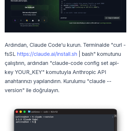
Ardından, Claude Code'u kurun. Terminalde "curl -
fsSL
https://claude.ai/install.sh
| bash" komutunu
çalıştırın, ardından "claude-code config set api-
key YOUR_KEY" komutuyla Anthropic API
anahtarınızı yapılandırın. Kurulumu "claude --
version" ile doğrulayın.