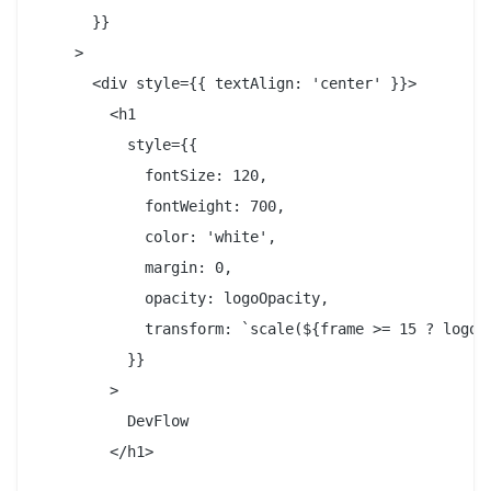
      }}

    >

      <div style={{ textAlign: 'center' }}>

        <h1

          style={{

            fontSize: 120,

            fontWeight: 700,

            color: 'white',

            margin: 0,

            opacity: logoOpacity,

            transform: `scale(${frame >= 15 ? logoSc
          }}

        >

          DevFlow

        </h1>
