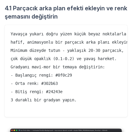
4.1 Parçacık arka plan efekti ekleyin ve renk
şemasını değiştirin
Yavaşça yukarı doğru yüzen küçük beyaz noktalarla

hafif, animasyonlu bir parçacık arka planı ekleyin.

Minimum düzeyde tutun - yaklaşık 20-30 parçacık,

çok düşük opaklık (0.1-0.2) ve yavaş hareket.

Gradyanı mavi-mor bir temaya değiştirin:

- Başlangıç rengi: #0f0c29

- Orta renk: #302b63

- Bitiş rengi: #24243e

3 duraklı bir gradyan yapın.
