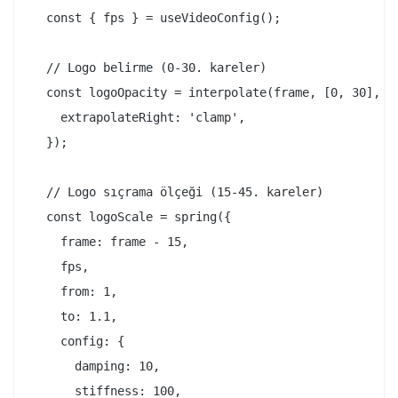
  const { fps } = useVideoConfig();

  // Logo belirme (0-30. kareler)

  const logoOpacity = interpolate(frame, [0, 30], [0
    extrapolateRight: 'clamp',

  });

  // Logo sıçrama ölçeği (15-45. kareler)

  const logoScale = spring({

    frame: frame - 15,

    fps,

    from: 1,

    to: 1.1,

    config: {

      damping: 10,

      stiffness: 100,
