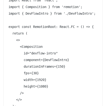
import React from 'react';

import { Composition } from 'remotion';

import { DevFlowIntro } from './DevFlowIntro';

export const RemotionRoot: React.FC = () => {

  return (

    <>

      <Composition

        id="devflow-intro"

        component={DevFlowIntro}

        durationInFrames={150}

        fps={30}

        width={1920}

        height={1080}

      />

    </>
