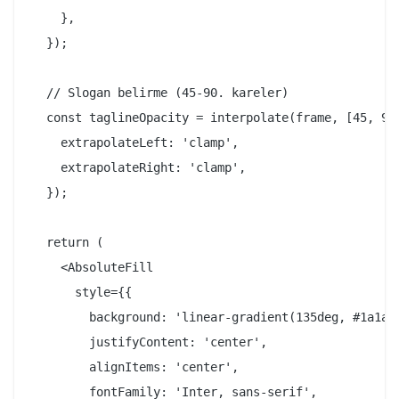
    },

  });

  // Slogan belirme (45-90. kareler)

  const taglineOpacity = interpolate(frame, [45, 90]
    extrapolateLeft: 'clamp',

    extrapolateRight: 'clamp',

  });

  return (

    <AbsoluteFill

      style={{

        background: 'linear-gradient(135deg, #1a1a2e
        justifyContent: 'center',

        alignItems: 'center',

        fontFamily: 'Inter, sans-serif',
