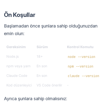
Ön Koşullar
Başlamadan önce şunlara sahip olduğunuzdan
emin olun:
Gereksinim
Sürüm
Kontrol Komutu
Node.js
18+
node --version
npm veya yarn
En son
npm --version
Claude Code
En son
claude --version
Kod düzenleyici
VS Code önerilir
-
Ayrıca şunlara sahip olmalısınız: