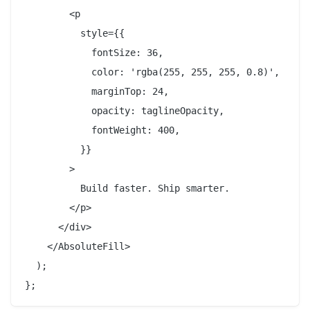
        <p

          style={{

            fontSize: 36,

            color: 'rgba(255, 255, 255, 0.8)',

            marginTop: 24,

            opacity: taglineOpacity,

            fontWeight: 400,

          }}

        >

          Build faster. Ship smarter.

        </p>

      </div>

    </AbsoluteFill>

  );
