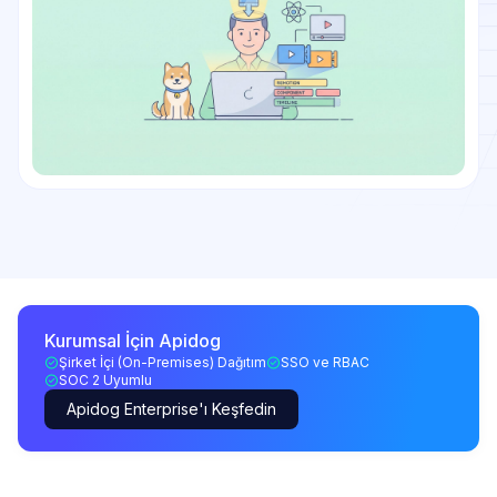
Kurumsal İçin Apidog
Şirket İçi (On-Premises) Dağıtım
SSO ve RBAC
SOC 2 Uyumlu
Apidog Enterprise'ı Keşfedin