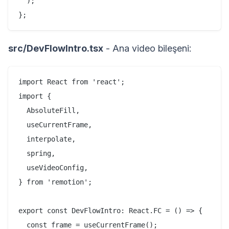
  );

src/DevFlowIntro.tsx
- Ana video bileşeni:
import React from 'react';

import {

  AbsoluteFill,

  useCurrentFrame,

  interpolate,

  spring,

  useVideoConfig,

} from 'remotion';

export const DevFlowIntro: React.FC = () => {

  const frame = useCurrentFrame();
