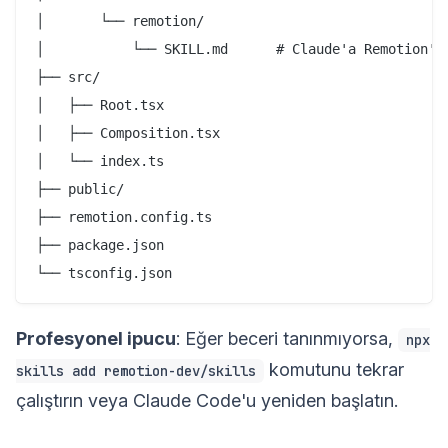
│       └── remotion/

│           └── SKILL.md      # Claude'a Remotion'ı 
├── src/

│   ├── Root.tsx

│   ├── Composition.tsx

│   └── index.ts

├── public/

├── remotion.config.ts

├── package.json

Profesyonel ipucu
: Eğer beceri tanınmıyorsa,
npx
komutunu tekrar
skills add remotion-dev/skills
çalıştırın veya Claude Code'u yeniden başlatın.