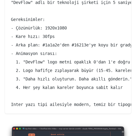
"DevFlow" adlı bir teknoloji şirketi için 5 saniyeli
Gereksinimler:

- Çözünürlük: 1920x1080

- Kare hızı: 30fps

- Arka plan: #1a1a2e'den #16213e'ye koyu bir gradyan
- Animasyon sırası:

  1. "DevFlow" logo metni opaklık 0'dan 1'e doğru be
  2. Logo hafifçe zıplayarak büyür (15-45. kareler)

  3. "Daha hızlı oluşturun. Daha akıllı gönderin." s
  4. Her şey kalan kareler boyunca sabit kalır
