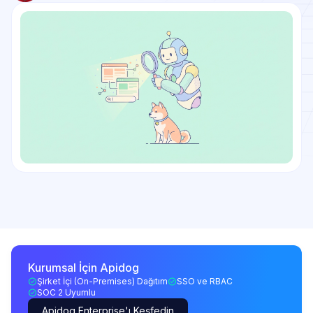
Kurumsal İçin Apidog
Şirket İçi (On-Premises) Dağıtım
SSO ve RBAC
SOC 2 Uyumlu
Apidog Enterprise'ı Keşfedin