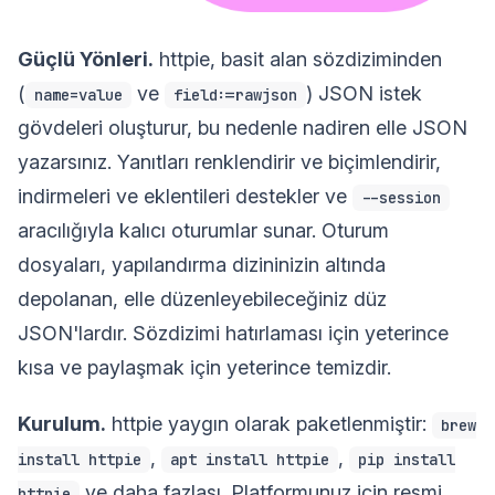
Güçlü Yönleri.
httpie, basit alan sözdiziminden
(
ve
) JSON istek
name=value
field:=rawjson
gövdeleri oluşturur, bu nedenle nadiren elle JSON
yazarsınız. Yanıtları renklendirir ve biçimlendirir,
indirmeleri ve eklentileri destekler ve
--session
aracılığıyla kalıcı oturumlar sunar. Oturum
dosyaları, yapılandırma dizininizin altında
depolanan, elle düzenleyebileceğiniz düz
JSON'lardır. Sözdizimi hatırlaması için yeterince
kısa ve paylaşmak için yeterince temizdir.
Kurulum.
httpie yaygın olarak paketlenmiştir:
brew
,
,
install httpie
apt install httpie
pip install
ve daha fazlası. Platformunuz için resmi
httpie