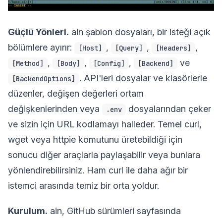
Güçlü Yönleri.
ain şablon dosyaları, bir isteği açık
bölümlere ayırır:
,
,
,
[Host]
[Query]
[Headers]
,
,
,
ve
[Method]
[Body]
[Config]
[Backend]
. API'leri dosyalar ve klasörlerle
[BackendOptions]
düzenler, değişen değerleri ortam
değişkenlerinden veya
dosyalarından çeker
.env
ve sizin için URL kodlamayı halleder. Temel curl,
wget veya httpie komutunu üretebildiği için
sonucu diğer araçlarla paylaşabilir veya bunlara
yönlendirebilirsiniz. Ham curl ile daha ağır bir
istemci arasında temiz bir orta yoldur.
Kurulum.
ain, GitHub sürümleri sayfasında