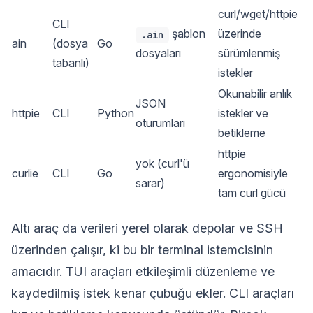
curl/wget/httpie
CLI
şablon
üzerinde
.ain
ain
(dosya
Go
dosyaları
sürümlenmiş
tabanlı)
istekler
Okunabilir anlık
JSON
httpie
CLI
Python
istekler ve
oturumları
betikleme
httpie
yok (curl'ü
curlie
CLI
Go
ergonomisiyle
sarar)
tam curl gücü
Altı araç da verileri yerel olarak depolar ve SSH
üzerinden çalışır, ki bu bir terminal istemcisinin
amacıdır. TUI araçları etkileşimli düzenleme ve
kaydedilmiş istek kenar çubuğu ekler. CLI araçları