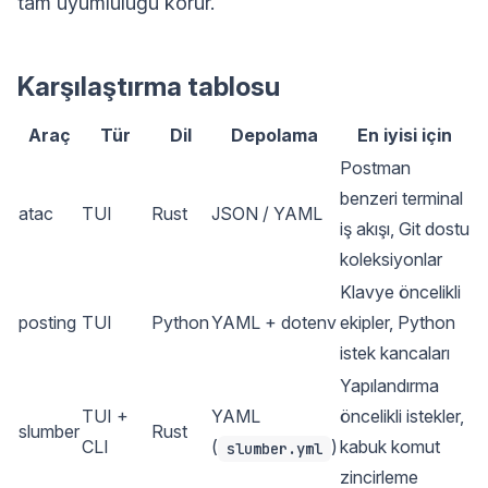
tam uyumluluğu korur.
Karşılaştırma tablosu
Araç
Tür
Dil
Depolama
En iyisi için
Postman
benzeri terminal
atac
TUI
Rust
JSON / YAML
iş akışı, Git dostu
koleksiyonlar
Klavye öncelikli
posting
TUI
Python
YAML + dotenv
ekipler, Python
istek kancaları
Yapılandırma
TUI +
YAML
öncelikli istekler,
slumber
Rust
CLI
(
)
kabuk komut
slumber.yml
zincirleme